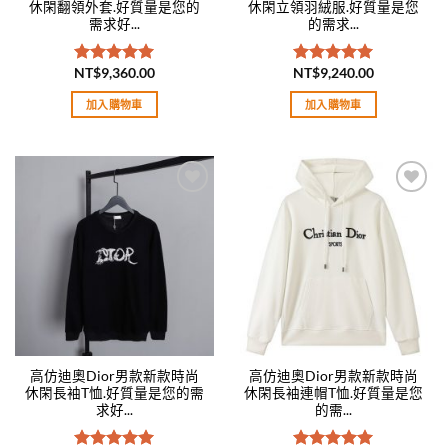
休閑翻領外套.好質量是您的
休閑立領羽絨服.好質量是您
需求好...
的需求...
NT$
9,360.00
NT$
9,240.00
評分
5.00
評分
5.00
滿分 5
滿分 5
加入購物車
加入購物車
Add to
Add to
wishlist
wishlist
高仿迪奧Dior男款新款時尚
高仿迪奧Dior男款新款時尚
休閑長袖T恤.好質量是您的需
休閑長袖連帽T恤.好質量是您
求好...
的需...