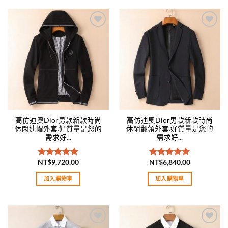
Add to
Add to
wishlist
wishlist
高仿迪奧Dior男款新款時尚
高仿迪奧Dior男款新款時尚
休閑連帽外套.好質量是您的
休閑翻領外套.好質量是您的
需求好...
需求好...
NT$
9,720.00
NT$
6,840.00
評分
5.00
評分
5.00
滿分 5
滿分 5
加入購物車
加入購物車