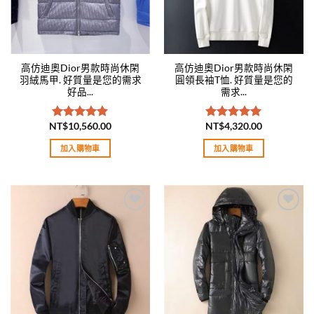
高仿迪奧Dior男款時尚休閑
高仿迪奧Dior男款時尚休閑
羽絨馬甲. 好質量是您的需求
圓領長袖T恤. 好質量是您的
好品...
需求...
NT$
10,560.00
NT$
4,320.00
評分
5.00
評分
5.00
滿分 5
滿分 5
加入購物車
加入購物車
Add to
Add to
wishlist
wishlist