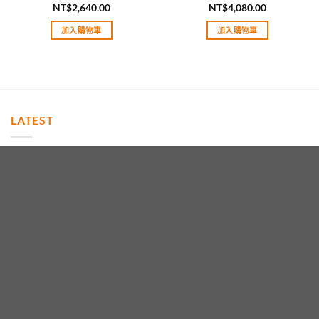
NT$
2,640.00
NT$
4,080.00
評分
5.00
評分
5.00
滿分 5
滿分 5
加入購物車
加入購物車
LATEST
高仿Chanel 19 一比一復刻最高等級 里外全羊皮
NT$
15,600.00
高仿Rolex勞力士(男表)Yacht Master遊艇名仕型
腕表 不銹鋼表殼-陶瓷表圈-裝載2813自動機芯
評分
5.00
NT$
13,920.00
滿分 5
Panerai沛納海(VS工廠)PAM01118Luminor系列-
鍛造碳纖維材質-裝載P9010自動機芯