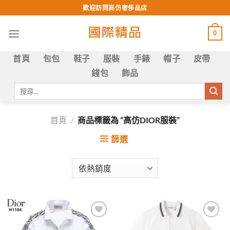
Skip
歡迎訪問高仿奢侈品店
to
content
0
首頁
包包
鞋子
服裝
手錶
帽子
皮帶
錢包
飾品
搜
尋
關
鍵
首頁
/
商品標籤為 “高仿DIOR服裝”
字:
篩選
Add to
Add to