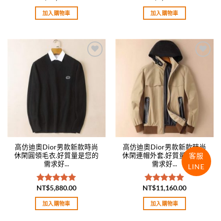
滿分 5
滿分 5
加入購物車
加入購物車
Add to
Add to
wishlist
wishlist
高仿迪奧Dior男款新款時尚
高仿迪奧Dior男款新款時尚
客服
休閑圓領毛衣.好質量是您的
休閑連帽外套.好質量是您的
需求好...
需求好...
LINE
NT$
5,880.00
NT$
11,160.00
評分
5.00
評分
5.00
滿分 5
滿分 5
加入購物車
加入購物車