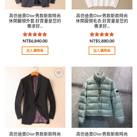
高仿迪奧Dior男款新款時尚
高仿迪奧Dior男款新款時尚
休閑翻領外套.好質量是您的
休閑圓領毛衣.好質量是您的
需求好...
需求好...
NT$
6,840.00
NT$
5,880.00
評分
5.00
評分
5.00
滿分 5
滿分 5
加入購物車
加入購物車
Add to
Add to
wishlist
wishlist
高仿迪奧Dior男款新款時尚
高仿迪奧Dior男款新款時尚