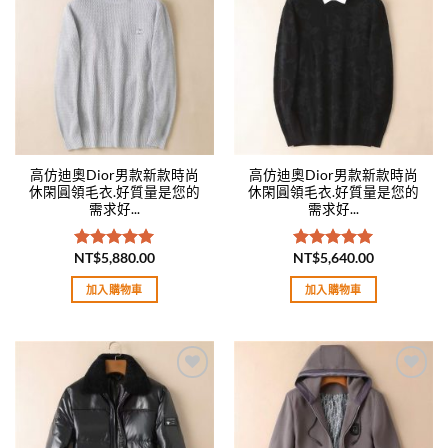
Add to
Add to
wishlist
wishlist
高仿迪奧Dior男款新款時尚
高仿迪奧Dior男款新款時尚
休閑圓領毛衣.好質量是您的
休閑圓領毛衣.好質量是您的
需求好...
需求好...
NT$
5,880.00
NT$
5,640.00
評分
5.00
評分
5.00
滿分 5
滿分 5
加入購物車
加入購物車
Add to
Add to
wishlist
wishlist