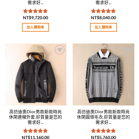
需求好...
需求好...
NT$
9,720.00
NT$
8,040.00
評分
5.00
評分
5.00
滿分 5
滿分 5
加入購物車
加入購物車
Add to
Add to
wishlist
wishlist
高仿迪奧Dior男款新款時尚
高仿迪奧Dior男款新款時尚
休閑連帽外套.好質量是您的
休閑圓領毛衣.好質量是您的
需求好...
需求好...
NT$
11,160.00
NT$
5,760.00
評分
5.00
評分
5.00