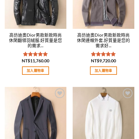
高仿迪奧Dior男款新款時尚
高仿迪奧Dior男款新款時尚
休閑翻領羽絨服.好質量是您
休閑連帽外套.好質量是您的
的需求...
需求好...
NT$
11,760.00
NT$
9,720.00
評分
5.00
評分
5.00
滿分 5
滿分 5
加入購物車
加入購物車
Add to
Add to
wishlist
wishlist