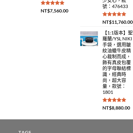
少女心，款
號：476433
評分
5.00
NT$
7,560.00
滿分 5
評分
5.00
NT$
11,760.00
滿分 5
【1:1版本】聖
羅蘭/YSL NIKI
手袋，選用皺
紋油蠟牛皮精
心裁制而成，
飾有真皮包覆
的字母聯結標
識，經典時
尚，超大容
量，款號：
1801
評分
5.00
NT$
8,880.00
滿分 5
TAGS