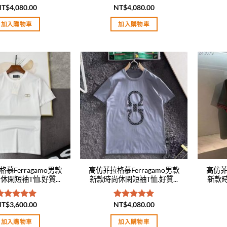
NT$
4,080.00
NT$
4,080.00
評分
5.00
評分
5.00
滿分 5
滿分 5
加入購物車
加入購物車
Add to
Add to
wishlist
wishlist
慕Ferragamo男款
高仿菲拉格慕Ferragamo男款
高仿菲
閑短袖T恤.好質...
新款時尚休閑短袖T恤.好質...
新款時
NT$
3,600.00
NT$
4,080.00
評分
5.00
評分
5.00
滿分 5
滿分 5
加入購物車
加入購物車