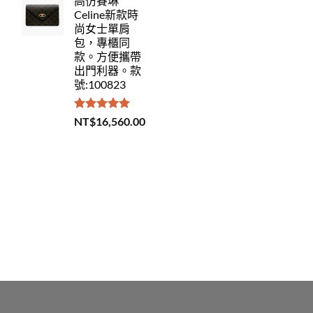
高仿賽琳
Celine新款時
尚女士單肩
包，專櫃同
款。方便攜帶
出門利器。款
號:100823
評分
5.00
NT$
16,560.00
滿分 5