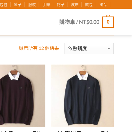
包包
鞋子
服裝
手錶
帽子
皮帶
錢包
飾品
0
購物車 /
NT$
0.00
顯示所有 12 個結果
Add to
Add to
wishlist
wishlist