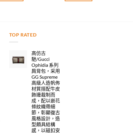
TOP RATED
力
高仿古
馳/Gucci
Ophidia 系列
肩背包，采用
GG Supreme
高級人造帆佈
材質搭配牛皮
飾邊裁制而
成，配以嵌花
條紋織帶細
節，彰顯復古
風格設計，造
型頗具結構
感，以磁扣安