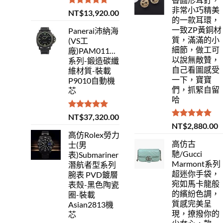
非常小巧精美
評分
5.00
NT$
13,920.00
的一款耳環，
滿分 5
一致ZP黃銅材
Panerai沛納海
質，滿滿的小
(VS工
細節，做工可
廠)PAM01118Luminor
以說無敵贊，
系列-鍛造碳纖
自己看圖感受
維材質-裝載
一下，寶寶
P9010自動機
們，抓緊自留
芯
哈
評分
5.00
NT$
37,320.00
滿分 5
評分
5.00
NT$
2,880.00
滿分 5
高仿Rolex勞力
高仿古
士(男
馳/Gucci
表)Submariner
Marmont系列
潛航者型系列
超迷你手袋，
腕表 PVD鍍層
宛如馬卡龍般
表殼-黑色陶瓷
的繽紛色調，
圈-裝載
質感完美呈
Asian2813機
現，撩撥你的
芯