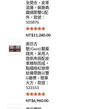
全閉合，皮革
滾邊，裝飾典
藏細節雙G配
件，款號：
503876
評分
5.00
NT$
11,280.00
滿分 5
高仿古
馳/Gucci 翻蓋
錢夾，采用人
造帆佈搭配皮
革精制而成，
點綴綠紅綠條
紋織帶飾以雙
G徽標，簡單
大方，款號：
523153
評分
5.00
NT$
6,960.00
滿分 5