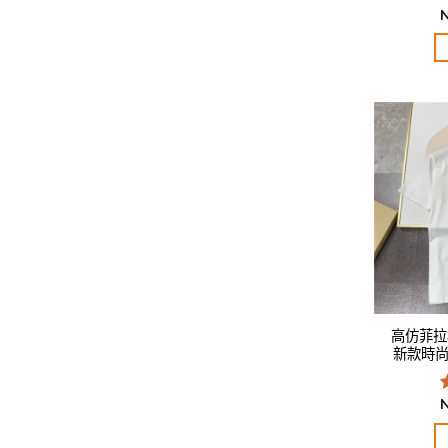
高仿菲拉格
新款時尚休