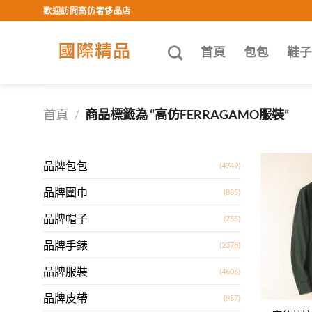
Skip
歡迎訪問高仿奢侈品店
to
content
首頁
包包
鞋
首頁
/
商品標籤為 “高仿FERRAGAMO服裝”
品牌包包
(4749)
品牌圍巾
(885)
品牌帽子
(755)
品牌手錶
(2378)
品牌服裝
(4606)
品牌皮帶
(957)