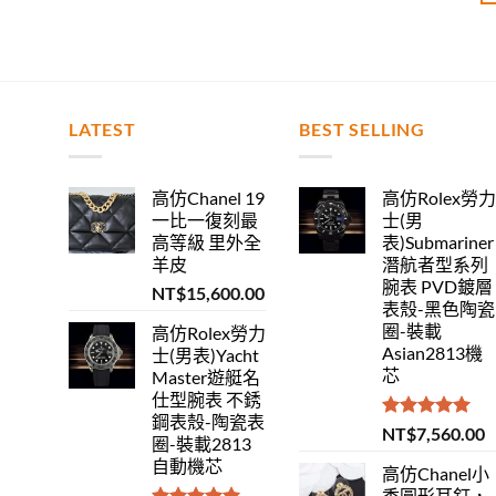
LATEST
BEST SELLING
高仿Chanel 19
高仿Rolex勞
一比一復刻最
士(男
高等級 里外全
表)Submariner
羊皮
潛航者型系列
腕表 PVD鍍層
NT$
15,600.00
表殼-黑色陶瓷
圈-裝載
高仿Rolex勞力
Asian2813機
士(男表)Yacht
芯
Master遊艇名
仕型腕表 不銹
鋼表殼-陶瓷表
評分
5.00
NT$
7,560.00
圈-裝載2813
滿分 5
自動機芯
高仿Chanel小
香圓形耳釘，