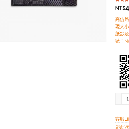
評分
1
5
4
NT$
5，已
顧客進
高仿路易
分
現大小
紙鈔及
號：N6
高仿路易
客服LIN
貨號:
Vl