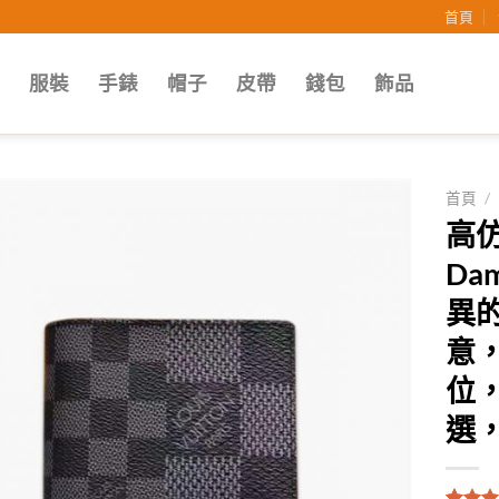
首頁
子
服裝
手錶
帽子
皮帶
錢包
飾品
首頁
/
高仿
Add to
Da
wishlist
異
意
位，
選，