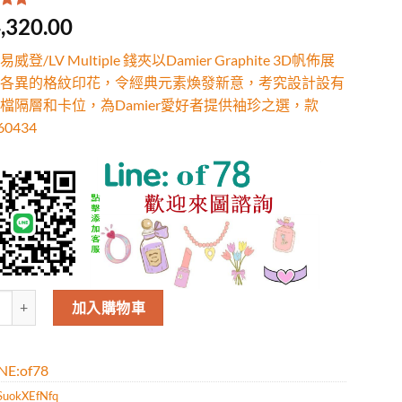
.00
/
,320.00
有
位
行評
威登/LV Multiple 錢夾以Damier Graphite 3D帆佈展
各異的格紋印花，令經典元素煥發新意，考究設計設有
檔隔層和卡位，為Damier愛好者提供袖珍之選，款
0434
威登/LV Multiple 錢夾以Damier Graphite 3D帆佈展現
加入購物車
E:of78
SuokXEfNfq