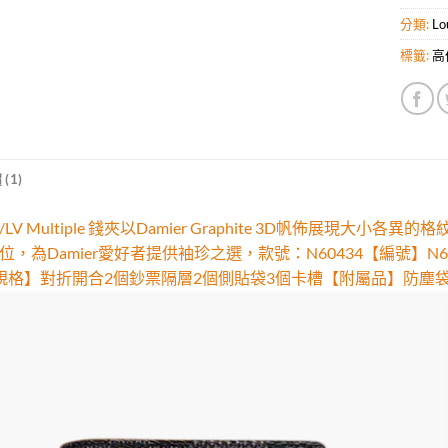
分類:
Lo
標籤:
高仿
(1)
LV Multiple 錢夾以Damier Graphite 3D帆佈展
，為Damier愛好者提供袖珍之選，款號：N60434【編號】N6043
m【規格】對折開合2個鈔票隔層2個側貼袋3個卡槽【附屬品】防塵