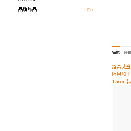
品牌飾品
(952)
描述
評價 
路易威登/
隔層和卡位
1.5c