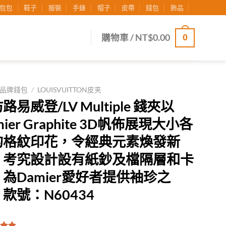
包包
鞋子
服裝
手錶
帽子
皮帶
錢包
飾品
0
購物車 /
NT$
0.00
品牌錢包
/
LOUISVUITTON皮夹
路易威登/LV Multiple 錢夾以
mier Graphite 3D帆佈展現大小各
的格紋印花，令經典元素煥發新
，考究設計設有紙鈔及檔隔層和卡
為Damier愛好者提供袖珍之
款號：N60434