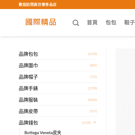
Skip
歡迎訪問高仿奢侈品店
to
content
首頁
包包
鞋
品牌包包
(4749)
品牌圍巾
(885)
品牌帽子
(755)
品牌手錶
(2378)
品牌服裝
(4606)
品牌皮帶
(957)
品牌錢包
(2128)
Bottega Veneta皮夹