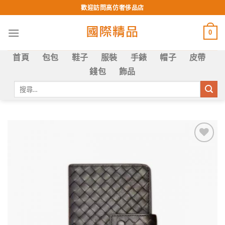
Skip
歡迎訪問高仿奢侈品店
to
content
0
首頁
包包
鞋子
服裝
手錶
帽子
皮帶
錢包
飾品
搜
尋
關
鍵
字:
Add to
wishlist