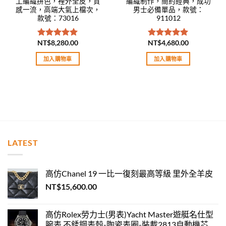
工編織拼色，裡外全皮，質
編織制作，簡約經典，成功
感一流，高端大氣上檔次，
男士必備單品，款號：
款號：73016
911012
NT$
8,280.00
NT$
4,680.00
評分
5.00
評分
5.00
滿分 5
滿分 5
加入購物車
加入購物車
LATEST
高仿Chanel 19 一比一復刻最高等級 里外全羊皮
NT$
15,600.00
高仿Rolex勞力士(男表)Yacht Master遊艇名仕型
腕表 不銹鋼表殼-陶瓷表圈-裝載2813自動機芯