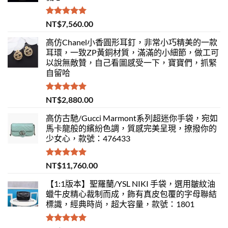
評分
5.00
NT$
7,560.00
滿分 5
高仿Chanel小香圓形耳釘，非常小巧精美的一款
耳環，一致ZP黃銅材質，滿滿的小細節，做工可
以說無敵贊，自己看圖感受一下，寶寶們，抓緊
自留哈
評分
5.00
NT$
2,880.00
滿分 5
高仿古馳/Gucci Marmont系列超迷你手袋，宛如
馬卡龍般的繽紛色調，質感完美呈現，撩撥你的
少女心，款號：476433
評分
5.00
NT$
11,760.00
滿分 5
【1:1版本】聖羅蘭/YSL NIKI 手袋，選用皺紋油
蠟牛皮精心裁制而成，飾有真皮包覆的字母聯結
標識，經典時尚，超大容量，款號：1801