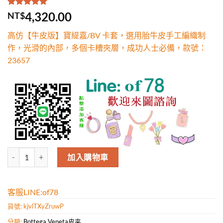
評分
1
5.00
/
4,320.00
NT$
5，已有
位
顧客進行評
高仿【牛皮版】寶緹嘉/BV 卡套，選用胎牛皮手工編織制
分
作，光滑的內部，多個卡槽夾層，成功人士必備，款號：
23657
高仿【牛皮版】寶緹嘉/BV 卡套，選用胎牛皮手工編織制作，光滑的內
加入購物車
客服LINE:of78
貨號:
kjvlTXyZruwP
分類:
Bottega Veneta皮夹