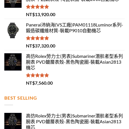
評分
5.00
NT$
13,920.00
滿分 5
Panerai沛納海(VS工廠)PAM01118Luminor系列-
鍛造碳纖維材質-裝載P9010自動機芯
評分
5.00
NT$
37,320.00
滿分 5
高仿Rolex勞力士(男表)Submariner潛航者型系列
腕表 PVD鍍層表殼-黑色陶瓷圈-裝載Asian2813
機芯
評分
5.00
NT$
7,560.00
滿分 5
BEST SELLING
高仿Rolex勞力士(男表)Submariner潛航者型系列
腕表 PVD鍍層表殼-黑色陶瓷圈-裝載Asian2813
機芯