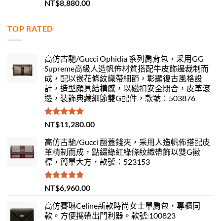
評分
5.00
NT$
8,880.00
滿分 5
TOP RATED
高仿古馳/Gucci Ophidia 系列肩背包，采用GG
Supreme高級人造帆佈材質搭配牛皮飾邊裁制而
成，配以嵌花條紋織帶細節，彰顯復古風格設
計，造型頗具結構感，以磁扣安全閉合，皮革滾
邊，裝飾典藏細節雙G配件，款號：503876
評分
5.00
NT$
11,280.00
滿分 5
高仿古馳/Gucci 翻蓋錢夾，采用人造帆佈搭配皮
革精制而成，點綴綠紅綠條紋織帶飾以雙G徽
標，簡單大方，款號：523153
評分
5.00
NT$
6,960.00
滿分 5
高仿賽琳Celine新款時尚女士單肩包，專櫃同
款。方便攜帶出門利器。款號:100823