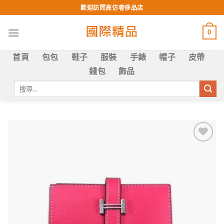
Skip
歡迎訪問高仿奢侈品店
to
content
0
首頁
包包
鞋子
服裝
手錶
帽子
皮帶
錢包
飾品
搜
尋
關
鍵
字:
Add to
wishlist