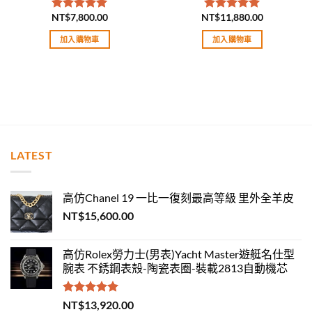
NT$
7,800.00
NT$
11,880.00
評分
5.00
評分
5.00
滿分 5
滿分 5
加入購物車
加入購物車
LATEST
高仿Chanel 19 一比一復刻最高等級 里外全羊皮
NT$
15,600.00
高仿Rolex勞力士(男表)Yacht Master遊艇名仕型
腕表 不銹鋼表殼-陶瓷表圈-裝載2813自動機芯
評分
5.00
NT$
13,920.00