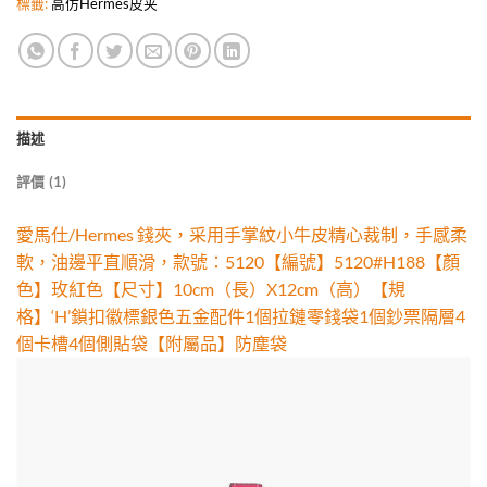
標籤:
高仿Hermes皮夹
描述
評價 (1)
愛馬仕/Hermes 錢夾，采用手掌紋小牛皮精心裁制，手感柔
軟，油邊平直順滑，款號：5120【編號】5120#H188【顏
色】玫紅色【尺寸】10cm（長）X12cm（高）【規
格】‘H’鎖扣徽標銀色五金配件1個拉鏈零錢袋1個鈔票隔層4
個卡槽4個側貼袋【附屬品】防塵袋