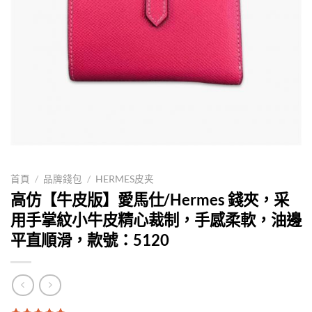
首頁
/
品牌錢包
/
HERMES皮夹
高仿【牛皮版】愛馬仕/Hermes 錢夾，采
用手掌紋小牛皮精心裁制，手感柔軟，油邊
平直順滑，款號：5120