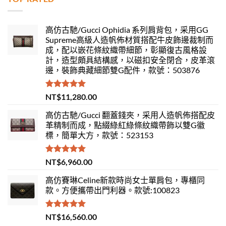
高仿古馳/Gucci Ophidia 系列肩背包，采用GG
Supreme高級人造帆佈材質搭配牛皮飾邊裁制而
成，配以嵌花條紋織帶細節，彰顯復古風格設
計，造型頗具結構感，以磁扣安全閉合，皮革滾
邊，裝飾典藏細節雙G配件，款號：503876
評分
5.00
NT$
11,280.00
滿分 5
高仿古馳/Gucci 翻蓋錢夾，采用人造帆佈搭配皮
革精制而成，點綴綠紅綠條紋織帶飾以雙G徽
標，簡單大方，款號：523153
評分
5.00
NT$
6,960.00
滿分 5
高仿賽琳Celine新款時尚女士單肩包，專櫃同
款。方便攜帶出門利器。款號:100823
評分
5.00
NT$
16,560.00
滿分 5