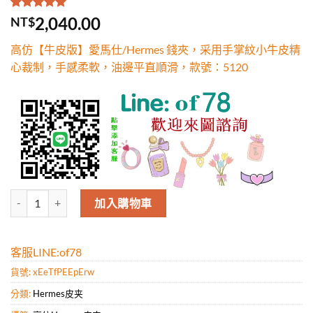
評分
1
5.00
/
2,040.00
NT$
5，已有
位
顧客進行評
高仿【牛皮版】愛馬仕/Hermes 錢夾，采用手掌紋小牛皮精
分
心裁制，手感柔軟，油邊平直順滑，款號：5120
高仿【牛皮版】愛馬仕/Hermes 錢夾，采用手掌紋小牛皮精心裁制，手
加入購物車
客服LINE:of78
貨號:
xEeTfPEEpErw
分類:
Hermes皮夹