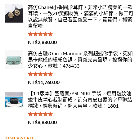
高仿Chanel小香圓形耳釘，非常小巧精美的一款
耳環，一致ZP黃銅材質，滿滿的小細節，做工可
以說無敵贊，自己看圖感受一下，寶寶們，抓緊
自留哈
評分
5.00
NT$
2,880.00
滿分 5
高仿古馳/Gucci Marmont系列超迷你手袋，宛如
馬卡龍般的繽紛色調，質感完美呈現，撩撥你的
少女心，款號：476433
評分
5.00
NT$
11,760.00
滿分 5
【1:1版本】聖羅蘭/YSL NIKI 手袋，選用皺紋油
蠟牛皮精心裁制而成，飾有真皮包覆的字母聯結
標識，經典時尚，超大容量，款號：1801
評分
5.00
NT$
8,880.00
滿分 5
TOP RATED