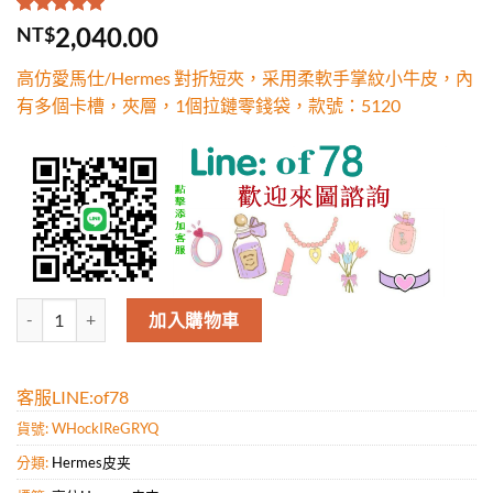
評分
1
5.00
/
2,040.00
NT$
5，已有
位
顧客進行評
高仿愛馬仕/Hermes 對折短夾，采用柔軟手掌紋小牛皮，內
分
有多個卡槽，夾層，1個拉鏈零錢袋，款號：5120
高仿愛馬仕/Hermes 對折短夾，采用柔軟手掌紋小牛皮，內有多個卡槽
加入購物車
客服LINE:of78
貨號:
WHockIReGRYQ
分類:
Hermes皮夹