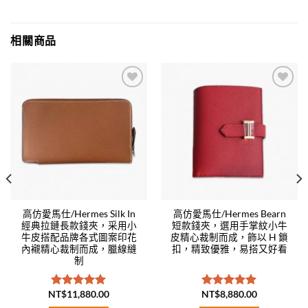
相關商品
Add to
Add to
wishlist
wishlist
高仿愛馬仕/Hermes Silk In
高仿愛馬仕/Hermes Bearn
經典拉鏈長款錢夾，采用小
短款錢夾，選用手掌紋小牛
牛皮搭配品牌各式圖案印花
皮精心裁制而成，飾以 H 鎖
內襯精心裁制而成，臘線縫
扣，精致優雅，易搭又好看
制
NT$
11,880.00
NT$
8,880.00
評分
5.00
評分
5.00
滿分 5
滿分 5