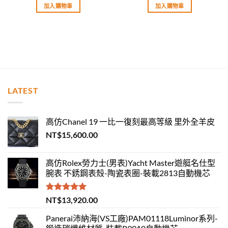
加入購物車
加入購物車
LATEST
高仿Chanel 19 一比一復刻最高等級 里外全羊皮
NT$
15,600.00
高仿Rolex勞力士(男表)Yacht Master遊艇名仕型
腕表 不銹鋼表殼-陶瓷表圈-裝載2813自動機芯
評分
5.00
NT$
13,920.00
滿分 5
Panerai沛納海(VS工廠)PAM01118Luminor系列-