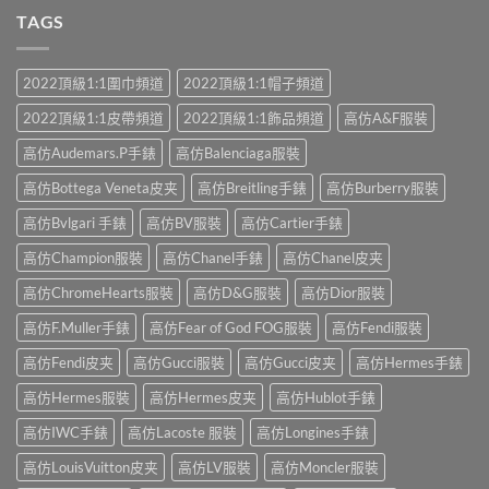
TAGS
2022頂級1:1圍巾頻道
2022頂級1:1帽子頻道
2022頂級1:1皮帶頻道
2022頂級1:1飾品頻道
高仿A&F服裝
高仿Audemars.P手錶
高仿Balenciaga服裝
高仿Bottega Veneta皮夹
高仿Breitling手錶
高仿Burberry服裝
高仿Bvlgari 手錶
高仿BV服裝
高仿Cartier手錶
高仿Champion服裝
高仿Chanel手錶
高仿Chanel皮夹
高仿ChromeHearts服裝
高仿D&G服裝
高仿Dior服裝
高仿F.Muller手錶
高仿Fear of God FOG服裝
高仿Fendi服裝
高仿Fendi皮夹
高仿Gucci服裝
高仿Gucci皮夹
高仿Hermes手錶
高仿Hermes服裝
高仿Hermes皮夹
高仿Hublot手錶
高仿IWC手錶
高仿Lacoste 服裝
高仿Longines手錶
高仿LouisVuitton皮夹
高仿LV服裝
高仿Moncler服裝