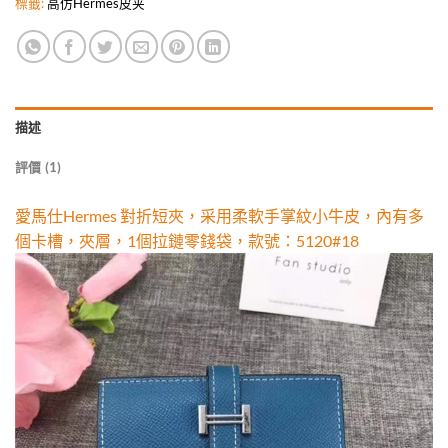
標籤:
高仿Hermes皮夹
描述
評價 (1)
愛馬仕Hermes 對折短夾，采用柔軟手掌紋小牛皮，內有多
個卡槽，夾層，1個拉鏈零錢袋，款號：5120#18