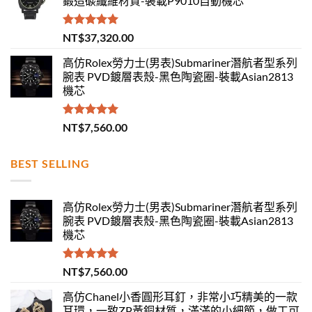
鍛造碳纖維材質-裝載P9010自動機芯
評分
5.00
NT$
37,320.00
滿分 5
高仿Rolex勞力士(男表)Submariner潛航者型系列
腕表 PVD鍍層表殼-黑色陶瓷圈-裝載Asian2813
機芯
評分
5.00
NT$
7,560.00
滿分 5
BEST SELLING
高仿Rolex勞力士(男表)Submariner潛航者型系列
腕表 PVD鍍層表殼-黑色陶瓷圈-裝載Asian2813
機芯
評分
5.00
NT$
7,560.00
滿分 5
高仿Chanel小香圓形耳釘，非常小巧精美的一款
耳環，一致ZP黃銅材質，滿滿的小細節，做工可