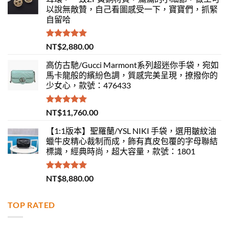
以說無敵贊，自己看圖感受一下，寶寶們，抓緊
自留哈
評分
5.00
NT$
2,880.00
滿分 5
高仿古馳/Gucci Marmont系列超迷你手袋，宛如
馬卡龍般的繽紛色調，質感完美呈現，撩撥你的
少女心，款號：476433
評分
5.00
NT$
11,760.00
滿分 5
【1:1版本】聖羅蘭/YSL NIKI 手袋，選用皺紋油
蠟牛皮精心裁制而成，飾有真皮包覆的字母聯結
標識，經典時尚，超大容量，款號：1801
評分
5.00
NT$
8,880.00
滿分 5
TOP RATED