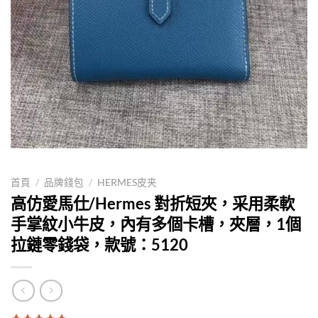
首頁
/
品牌錢包
/
HERMES皮夹
高仿愛馬仕/Hermes 對折短夾，采用柔軟
手掌紋小牛皮，內有多個卡槽，夾層，1個
拉鏈零錢袋，款號：5120