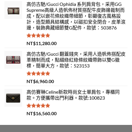
高仿古馳/Gucci Ophidia 系列肩背包，采用GG
Supreme高級人造帆佈材質搭配牛皮飾邊裁制而
成，配以嵌花條紋織帶細節，彰顯復古風格設
計，造型頗具結構感，以磁扣安全閉合，皮革滾
邊，裝飾典藏細節雙G配件，款號：503876
評分
5.00
NT$
11,280.00
滿分 5
高仿古馳/Gucci 翻蓋錢夾，采用人造帆佈搭配皮
革精制而成，點綴綠紅綠條紋織帶飾以雙G徽
標，簡單大方，款號：523153
評分
5.00
NT$
6,960.00
滿分 5
高仿賽琳Celine新款時尚女士單肩包，專櫃同
款。方便攜帶出門利器。款號:100823
評分
5.00
NT$
16,560.00
滿分 5