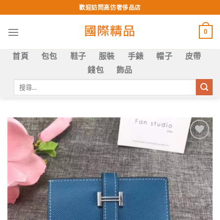
Skip
歡迎訪問高仿奢侈品店
to
content
0
首頁
包包
鞋子
服裝
手錶
帽子
皮帶
錢包
飾品
搜
尋
關
鍵
字:
Add to
wishlist