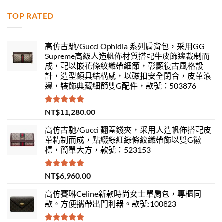
TOP RATED
高仿古馳/Gucci Ophidia 系列肩背包，采用GG
Supreme高級人造帆佈材質搭配牛皮飾邊裁制而
成，配以嵌花條紋織帶細節，彰顯復古風格設
計，造型頗具結構感，以磁扣安全閉合，皮革滾
邊，裝飾典藏細節雙G配件，款號：503876
評分
5.00
NT$
11,280.00
滿分 5
高仿古馳/Gucci 翻蓋錢夾，采用人造帆佈搭配皮
革精制而成，點綴綠紅綠條紋織帶飾以雙G徽
標，簡單大方，款號：523153
評分
5.00
NT$
6,960.00
滿分 5
高仿賽琳Celine新款時尚女士單肩包，專櫃同
款。方便攜帶出門利器。款號:100823