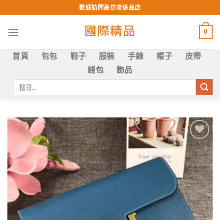
Skip
歡迎訪問高仿奢侈品店
to
content
0
首頁
包包
鞋子
服裝
手錶
帽子
皮帶
錢包
飾品
搜
尋
關
鍵
字:
Add to
wishlist