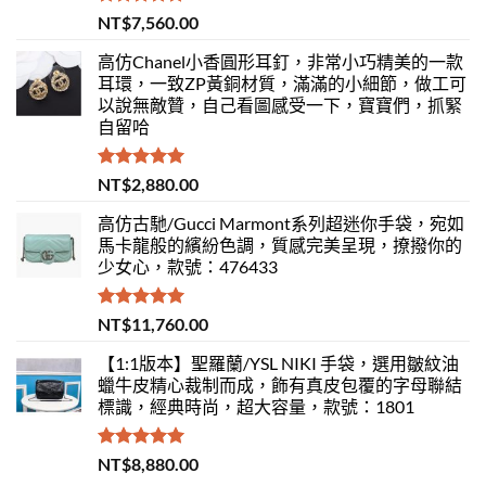
評分
5.00
NT$
7,560.00
滿分 5
高仿Chanel小香圓形耳釘，非常小巧精美的一款
耳環，一致ZP黃銅材質，滿滿的小細節，做工可
以說無敵贊，自己看圖感受一下，寶寶們，抓緊
自留哈
評分
5.00
NT$
2,880.00
滿分 5
高仿古馳/Gucci Marmont系列超迷你手袋，宛如
馬卡龍般的繽紛色調，質感完美呈現，撩撥你的
少女心，款號：476433
評分
5.00
NT$
11,760.00
滿分 5
【1:1版本】聖羅蘭/YSL NIKI 手袋，選用皺紋油
蠟牛皮精心裁制而成，飾有真皮包覆的字母聯結
標識，經典時尚，超大容量，款號：1801
評分
5.00
NT$
8,880.00
滿分 5