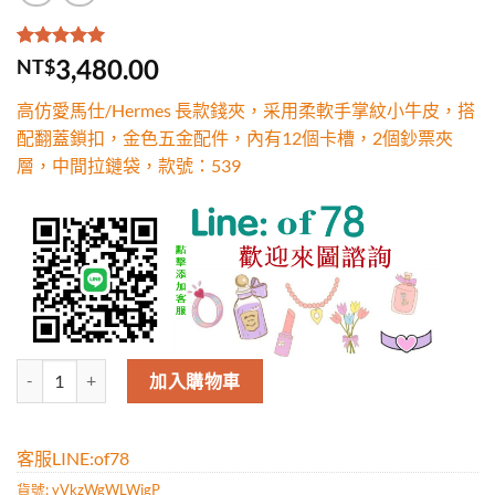
評分
1
5.00
/
3,480.00
NT$
5，已有
位
顧客進行評
高仿愛馬仕/Hermes 長款錢夾，采用柔軟手掌紋小牛皮，搭
分
配翻蓋鎖扣，金色五金配件，內有12個卡槽，2個鈔票夾
層，中間拉鏈袋，款號：539
高仿愛馬仕/Hermes 長款錢夾，采用柔軟手掌紋小牛皮，搭配翻蓋鎖
加入購物車
客服LINE:of78
貨號:
yVkzWgWLWjgP