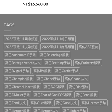
評分
5.00
NT$
16,560.00
滿分 5
TAGS
2022頂級1:1圍巾頻道
2022頂級1:1帽子頻道
2022頂級1:1皮帶頻道
2022頂級1:1飾品頻道
高仿A&F服裝
高仿Audemars.P手錶
高仿Balenciaga服裝
高仿Bottega Veneta皮夹
高仿Breitling手錶
高仿Burberry服裝
高仿Bvlgari 手錶
高仿BV服裝
高仿Cartier手錶
高仿Champion服裝
高仿Chanel手錶
高仿Chanel皮夹
高仿ChromeHearts服裝
高仿D&G服裝
高仿Dior服裝
高仿F.Muller手錶
高仿Fear of God FOG服裝
高仿Fendi服裝
高仿Fendi皮夹
高仿Gucci服裝
高仿Gucci皮夹
高仿Hermes手錶
高仿Hermes服裝
高仿Hermes皮夹
高仿Hublot手錶