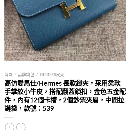
首頁
/
品牌錢包
/
HERMES皮夹
高仿愛馬仕/Hermes 長款錢夾，采用柔軟
手掌紋小牛皮，搭配翻蓋鎖扣，金色五金配
件，內有12個卡槽，2個鈔票夾層，中間拉
鏈袋，款號：539