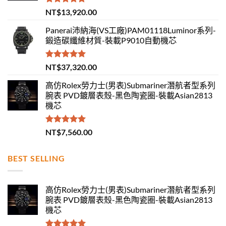
評分
5.00
NT$
13,920.00
滿分 5
Panerai沛納海(VS工廠)PAM01118Luminor系列-
鍛造碳纖維材質-裝載P9010自動機芯
評分
5.00
NT$
37,320.00
滿分 5
高仿Rolex勞力士(男表)Submariner潛航者型系列
腕表 PVD鍍層表殼-黑色陶瓷圈-裝載Asian2813
機芯
評分
5.00
NT$
7,560.00
滿分 5
BEST SELLING
高仿Rolex勞力士(男表)Submariner潛航者型系列
腕表 PVD鍍層表殼-黑色陶瓷圈-裝載Asian2813
機芯