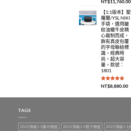
評分
5.00
NT$
11,760.00
滿分 5
【1:1版本】聖
羅蘭/YSL NIKI
手袋，選用皺
紋油蠟牛皮精
心裁制而成，
飾有真皮包覆
的字母聯結標
識，經典時
尚，超大容
量，款號：
1801
評分
5.00
NT$
8,880.00
滿分 5
TAGS
2022頂級1:1圍巾頻道
2022頂級1:1帽子頻道
2022頂級1: