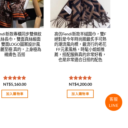
endi新款專櫃同步雙條紋
高仿Fendi新款羊絨圍巾，雙F
真絲長巾，雙面真絲緞面
絕對是今年時尚圈最炙手可熱
，雙面LOGO圖案設計風
的潮流風向標，最流行的老花
麗至極 真的，上身極為
FF元素風格，時髦小姐姐推
襯膚色 百搭
薦，搭配服飾真的非常好看，
也是非常適合日搭的配色
NT$
5,160.00
NT$
4,200.00
評分
5.00
評分
5.00
滿分 5
滿分 5
加入購物車
加入購物車
客服
LINE