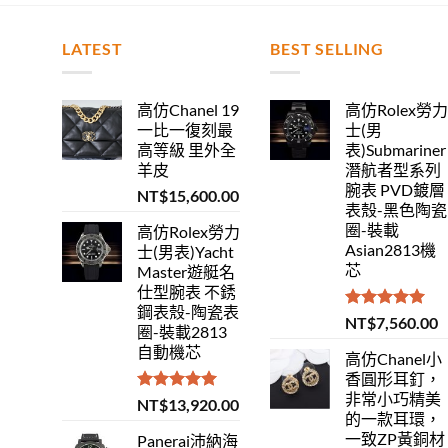
LATEST
BEST SELLING
高仿Chanel 19
高仿Rolex勞
一比一復刻最
士(男
高等級 里外全
表)Submariner
羊皮
潛航者型系列
腕表 PVD鍍層
NT$
15,600.00
表殼-黑色陶瓷
圈-裝載
高仿Rolex勞力
Asian2813機
士(男表)Yacht
芯
Master遊艇名
仕型腕表 不銹
鋼表殼-陶瓷表
評分
5.00
NT$
7,560.00
圈-裝載2813
滿分 5
自動機芯
高仿Chanel小
香圓形耳釘，
非常小巧精美
評分
5.00
NT$
13,920.00
的一款耳環，
滿分 5
一致ZP黃銅材
Panerai沛納海