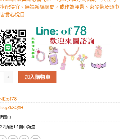
搭配得宜。無論系繞頸間，或作為腰帶、束發帶及頭巾
皆賞心悅目
ermes斜紋真絲必備配飾，可以多種方式佩戴，與任何服飾皆搭配得宜。
加入購物車
E:of78
fscgZkXQXH
牌圍巾
022頂級1:1圍巾頻道