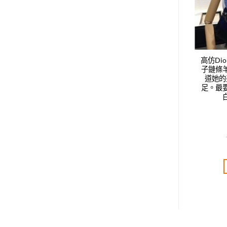
nel經典爆款大雙C菱
高仿Dior最新的專櫃主打款動
高仿Di
賣的很爆，上身才會
物紋印花方巾，度假及日常都
子鏈條
美，洋氣、大牌范十
非常好搭配的款，穿搭也非常
道她的
緊的是，顯的皮膚很
好搭配，整個人看起來都會神
足。最
吸睛。經典LOGO提
采奕奕，絕對獲贊的高規格質
賣的火是有理由的！
量
純的漂亮這麼簡單
T$
4,200.00
NT$
4,320.00
評分
5.00
評分
5.00
分 5
滿分 5
加入購物車
加入購物車