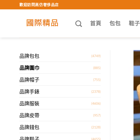
Skip
歡迎訪問高仿奢侈品店
to
content
首頁
包包
鞋
品牌包包
(4749)
品牌圍巾
(885)
品牌帽子
(755)
品牌手錶
(2378)
品牌服裝
(4606)
品牌皮帶
(957)
品牌錢包
(2128)
品牌鞋子
(4655)