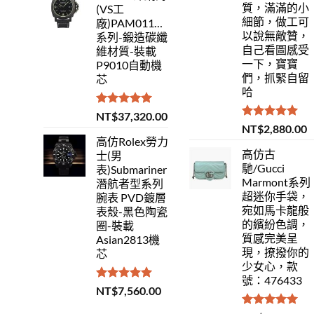
質，滿滿的小
(VS工
細節，做工可
廠)PAM01118Luminor
以說無敵贊，
系列-鍛造碳纖
自己看圖感受
維材質-裝載
一下，寶寶
P9010自動機
們，抓緊自留
芯
哈
評分
5.00
NT$
37,320.00
滿分 5
評分
5.00
NT$
2,880.00
滿分 5
高仿Rolex勞力
高仿古
士(男
馳/Gucci
表)Submariner
Marmont系列
潛航者型系列
超迷你手袋，
腕表 PVD鍍層
宛如馬卡龍般
表殼-黑色陶瓷
的繽紛色調，
圈-裝載
質感完美呈
Asian2813機
現，撩撥你的
芯
少女心，款
號：476433
評分
5.00
NT$
7,560.00
滿分 5