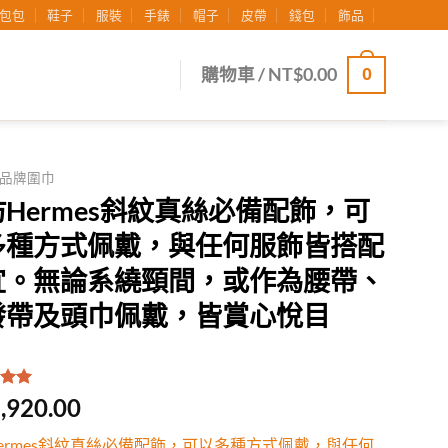
包包
鞋子
服裝
手錶
帽子
皮帶
錢包
飾品
0
購物車 /
NT$
0.00
品牌圍巾
Hermes斜紋真絲必備配飾，可
多種方式佩戴，與任何服飾皆搭配
宜。無論系繞頸間，或作為腰帶、
發帶及頭巾佩戴，皆賞心悅目
.00
/
,920.00
有
位
行評
ermes斜紋真絲必備配飾，可以多種方式佩戴，與任何