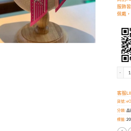
服飾皆
佩戴，
高仿H
客服LIN
貨號:
eO
分類:
品
標籤:
2