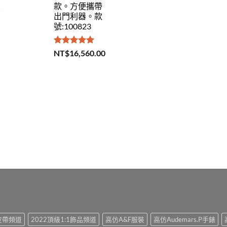
款。方便攜帶
出門利器。款
號:100823
評分
5.00
NT$
16,560.00
滿分 5
1皮帶頻道
2022頂級1:1飾品頻道
高仿A&F服裝
高仿Audemars.P手錶