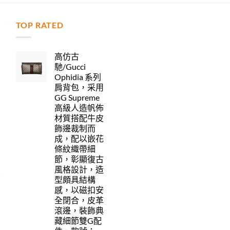
TOP RATED
力
高仿古
馳/Gucci
Ophidia 系列
肩背包，采用
GG Supreme
高級人造帆佈
材質搭配牛皮
飾邊裁制而
成，配以嵌花
條紋織帶細
節，彰顯復古
風格設計，造
型頗具結構
感，以磁扣安
全閉合，皮革
滾邊，裝飾典
藏細節雙G配