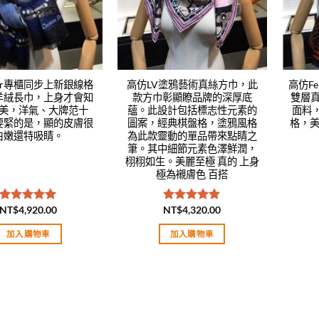
or專櫃同步上新銀線格
高仿LV塗鴉藝術真絲方巾，此
高仿F
羊絨長巾，上身才會知
款方巾彰顯瞭品牌的深厚底
雙層
美，洋氣、大牌范十
蘊。此設計包括標志性元素的
面料
要緊的是，顯的皮膚很
圖案，經典棋盤格，塗鴉風格
格，美
白嫩還特吸睛。
為此款靈動的單品帶來點睛之
筆。其中細節元素色澤鮮潤，
栩栩如生。美麗至極 真的 上身
極為襯膚色 百搭
NT$
4,920.00
NT$
4,320.00
評分
5.00
評分
5.00
滿分 5
滿分 5
加入購物車
加入購物車