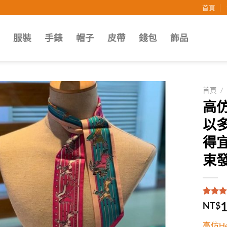
首頁
子
服裝
手錶
帽子
皮帶
錢包
飾品
首頁
/
高仿
Add to
以
wishlist
得
束
評分
1
5
1
NT$
5，已
顧客進
高仿H
分