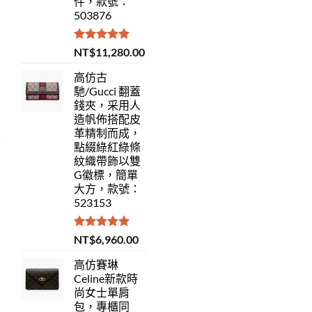
件，款號：
503876
評分
5.00
NT$
11,280.00
滿分 5
高仿古
馳/Gucci 翻蓋
錢夾，采用人
造帆佈搭配皮
革精制而成，
點綴綠紅綠條
紋織帶飾以雙
G徽標，簡單
大方，款號：
523153
評分
5.00
NT$
6,960.00
滿分 5
高仿賽琳
Celine新款時
尚女士單肩
包，專櫃同