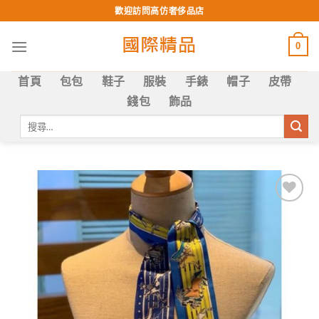
Skip
歡迎訪問高仿奢侈品店
to
content
0
首頁
包包
鞋子
服裝
手錶
帽子
皮帶
錢包
飾品
搜
尋
關
鍵
字:
Add to
wishlist