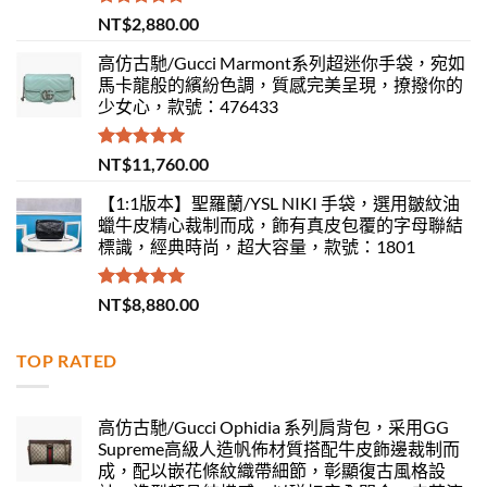
評分
5.00
NT$
2,880.00
滿分 5
高仿古馳/Gucci Marmont系列超迷你手袋，宛如
馬卡龍般的繽紛色調，質感完美呈現，撩撥你的
少女心，款號：476433
評分
5.00
NT$
11,760.00
滿分 5
【1:1版本】聖羅蘭/YSL NIKI 手袋，選用皺紋油
蠟牛皮精心裁制而成，飾有真皮包覆的字母聯結
標識，經典時尚，超大容量，款號：1801
評分
5.00
NT$
8,880.00
滿分 5
TOP RATED
高仿古馳/Gucci Ophidia 系列肩背包，采用GG
Supreme高級人造帆佈材質搭配牛皮飾邊裁制而
成，配以嵌花條紋織帶細節，彰顯復古風格設