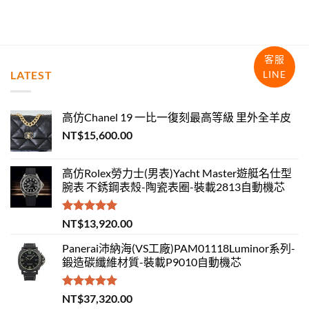
客服
LINE
LATEST
高仿Chanel 19 一比一復刻最高等級 里外全羊皮
NT$
15,600.00
高仿Rolex勞力士(男表)Yacht Master遊艇名仕型
腕表 不銹鋼表殼-陶瓷表圈-裝載2813自動機芯
評分
5.00
NT$
13,920.00
滿分 5
Panerai沛納海(VS工廠)PAM01118Luminor系列-
鍛造碳纖維材質-裝載P9010自動機芯
評分
5.00
NT$
37,320.00
滿分 5