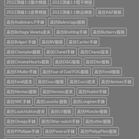
2022頂級1:1圍巾頻道
2022頂級1:1帽子頻道
2022頂級1:1皮帶頻道
2022頂級1:1飾品頻道
高仿A&F服裝
高仿Audemars.P手錶
高仿Balenciaga服裝
高仿Bottega Veneta皮夹
高仿Breitling手錶
高仿Burberry服裝
高仿Bvlgari 手錶
高仿BV服裝
高仿Cartier手錶
高仿Champion服裝
高仿Chanel手錶
高仿Chanel皮夹
高仿ChromeHearts服裝
高仿D&G服裝
高仿Dior服裝
高仿F.Muller手錶
高仿Fear of God FOG服裝
高仿Fendi服裝
高仿Fendi皮夹
高仿Gucci服裝
高仿Gucci皮夹
高仿Hermes手錶
高仿Hermes服裝
高仿Hermes皮夹
高仿Hublot手錶
高仿IWC手錶
高仿Lacoste 服裝
高仿Longines手錶
高仿LouisVuitton皮夹
高仿LV服裝
高仿Moncler服裝
高仿Omega手錶
高仿Other watch手錶
高仿other服裝
高仿P.Philippe手錶
高仿Panerai手錶
高仿PhilippPlein服裝