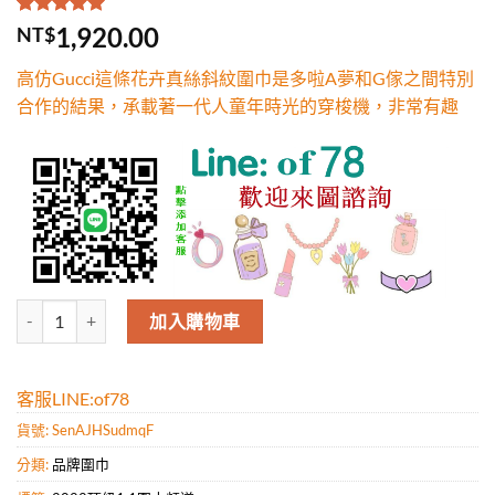
評分
1
5.00
/
1,920.00
NT$
5，已有
位
顧客進行評
高仿Gucci這條花卉真絲斜紋圍巾是多啦A夢和G傢之間特別
分
合作的結果，承載著一代人童年時光的穿梭機，非常有趣
高仿Gucci這條花卉真絲斜紋圍巾是多啦A夢和G傢之間特別合作的結
加入購物車
客服LINE:of78
貨號:
SenAJHSudmqF
分類:
品牌圍巾