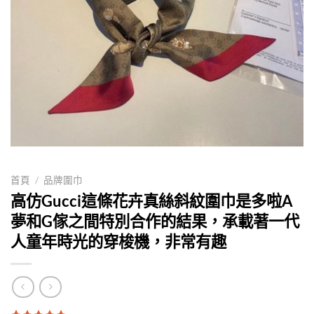
首頁
/
品牌圍巾
高仿Gucci這條花卉真絲斜紋圍巾是多啦A
夢和G傢之間特別合作的結果，承載著一代
人童年時光的穿梭機，非常有趣