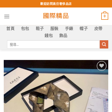
Skip
歡迎訪問高仿奢侈品店
to
content
0
首頁
包包
鞋子
服裝
手錶
帽子
皮帶
錢包
飾品
搜
尋
關
鍵
字:
Add to
wishlist