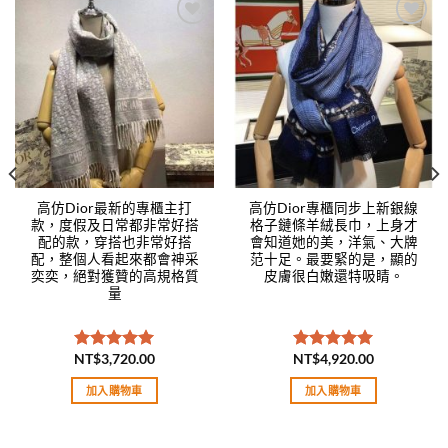
Add to
Add to
wishlist
wishlist
高仿Dior最新的專櫃主打
高仿Dior專櫃同步上新銀線
款，度假及日常都非常好搭
格子鏈條羊絨長巾，上身才
配的款，穿搭也非常好搭
會知道她的美，洋氣、大牌
配，整個人看起來都會神采
范十足。最要緊的是，顯的
奕奕，絕對獲贊的高規格質
皮膚很白嫩還特吸睛。
量
NT$
3,720.00
NT$
4,920.00
評分
5.00
評分
5.00
滿分 5
滿分 5
加入購物車
加入購物車