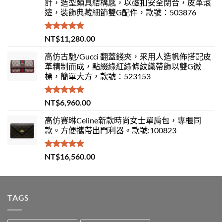
計，造型頗具結構感，以磁扣安全閉合，皮革滾
邊，裝飾典藏細節雙G配件，款號：503876
評分
5.00
NT$
11,280.00
滿分 5
高仿古馳/Gucci 翻蓋錢夾，采用人造帆佈搭配皮
革精制而成，點綴綠紅綠條紋織帶飾以雙G徽
標，簡單大方，款號：523153
評分
5.00
NT$
6,960.00
滿分 5
高仿賽琳Celine新款時尚女士單肩包，專櫃同
款。方便攜帶出門利器。款號:100823
評分
5.00
NT$
16,560.00
滿分 5
TAGS