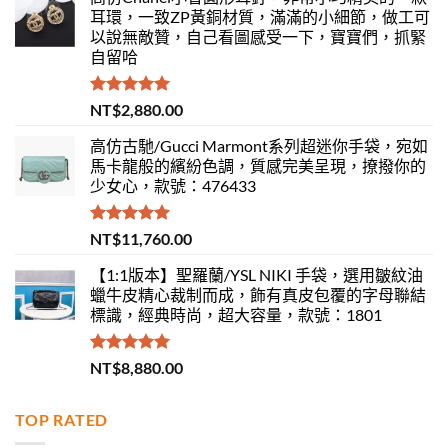
耳環，一致ZP黃銅材質，滿滿的小細節，做工可
以說無敵贊，自己看圖感受一下，寶寶們，抓緊
自留哈
評分
5.00
NT$
2,880.00
滿分 5
高仿古馳/Gucci Marmont系列超迷你手袋，宛如
馬卡龍般的繽紛色調，質感完美呈現，撩撥你的
少女心，款號：476433
評分
5.00
NT$
11,760.00
滿分 5
【1:1版本】聖羅蘭/YSL NIKI 手袋，選用皺紋油
蠟牛皮精心裁制而成，飾有真皮包覆的字母聯結
標識，經典時尚，超大容量，款號：1801
評分
5.00
NT$
8,880.00
滿分 5
TOP RATED