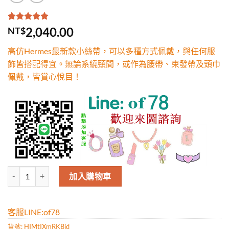
評分
1
5.00
/
2,040.00
NT$
5，已有
位
顧客進行評
高仿Hermes最新款小絲帶，可以多種方式佩戴，與任何服
分
飾皆搭配得宜。無論系繞頸間，或作為腰帶、束發帶及頭巾
佩戴，皆賞心悅目！
高仿Hermes最新款小絲帶，可以多種方式佩戴，與任何服飾皆搭配
加入購物車
客服LINE:of78
貨號:
HIMtIXmRKBid