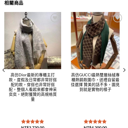
相關商品
Add to
Add to
wishlist
wishlist
高仿Dior最新的專櫃主打
高仿GUCCI最熱雙層絲絨專
款，度假及日常都非常好搭
櫃熱銷款圍巾，送禮自留最
配的款，穿搭也非常好搭
佳選擇 贊美的話不多，圖見
配，整個人看起來都會神采
到就是實物的樣子
奕奕，絕對獲贊的高規格質
量
NT$
3,720.00
NT$
4,200.00