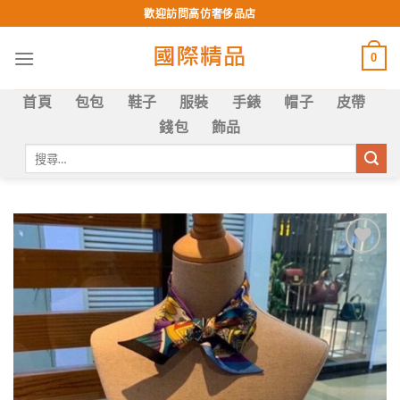
Skip
歡迎訪問高仿奢侈品店
to
content
0
首頁
包包
鞋子
服裝
手錶
帽子
皮帶
錢包
飾品
搜
尋
關
鍵
字:
Add to
wishlist