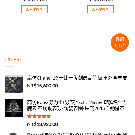
評分
5.00
評分
5.00
滿分 5
滿分 5
加入購物車
加入購物車
客服
LINE
LATEST
高仿Chanel 19 一比一復刻最高等級 里外全羊皮
NT$
15,600.00
高仿Rolex勞力士(男表)Yacht Master遊艇名仕型
腕表 不銹鋼表殼-陶瓷表圈-裝載2813自動機芯
評分
5.00
NT$
13,920.00
滿分 5
Panerai沛納海(VS工廠)PAM01118Luminor系列-