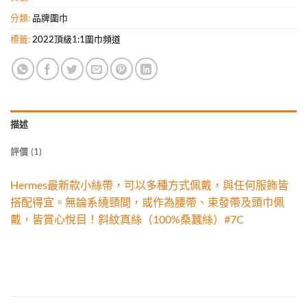
分類:
品牌圍巾
標籤:
2022頂級1:1圍巾頻道
描述
評價 (1)
Hermes最新款小絲帶，可以多種方式佩戴，與任何服飾皆
搭配得宜。無論系繞頸間，或作為腰帶、束發帶及頭巾佩
戴，皆賞心悅目！斜紋真絲（100%桑蠶絲）#7C