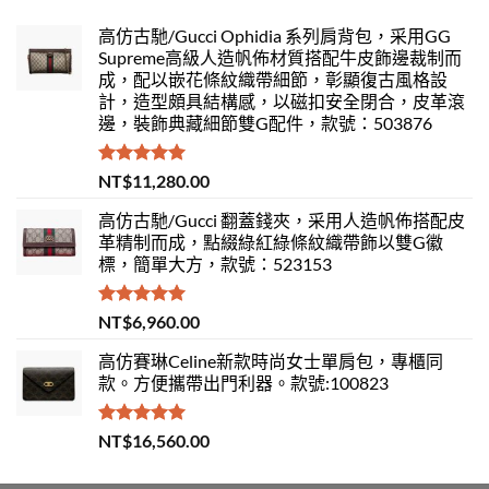
高仿古馳/Gucci Ophidia 系列肩背包，采用GG
Supreme高級人造帆佈材質搭配牛皮飾邊裁制而
成，配以嵌花條紋織帶細節，彰顯復古風格設
計，造型頗具結構感，以磁扣安全閉合，皮革滾
邊，裝飾典藏細節雙G配件，款號：503876
評分
5.00
NT$
11,280.00
滿分 5
高仿古馳/Gucci 翻蓋錢夾，采用人造帆佈搭配皮
革精制而成，點綴綠紅綠條紋織帶飾以雙G徽
標，簡單大方，款號：523153
評分
5.00
NT$
6,960.00
滿分 5
高仿賽琳Celine新款時尚女士單肩包，專櫃同
款。方便攜帶出門利器。款號:100823
評分
5.00
NT$
16,560.00
滿分 5