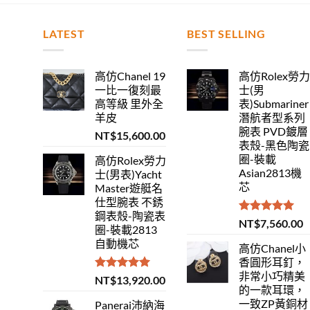
LATEST
BEST SELLING
高仿Chanel 19
高仿Rolex勞
一比一復刻最
士(男
高等級 里外全
表)Submariner
羊皮
潛航者型系列
腕表 PVD鍍層
NT$
15,600.00
表殼-黑色陶瓷
圈-裝載
高仿Rolex勞力
Asian2813機
士(男表)Yacht
芯
Master遊艇名
仕型腕表 不銹
鋼表殼-陶瓷表
評分
5.00
NT$
7,560.00
圈-裝載2813
滿分 5
自動機芯
高仿Chanel小
香圓形耳釘，
非常小巧精美
評分
5.00
NT$
13,920.00
的一款耳環，
滿分 5
一致ZP黃銅材
Panerai沛納海