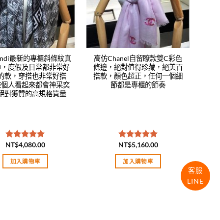
endi最新的專櫃斜條紋真
高仿Chanel自留瞭款雙C彩色
巾，度假及日常都非常好
條邊，絕對值得珍藏，絕美百
的款，穿搭也非常好搭
搭款，顏色超正，任何一個細
整個人看起來都會神采奕
節都是專櫃的節奏
絕對獲贊的高規格質量
NT$
4,080.00
NT$
5,160.00
評分
5.00
評分
5.00
滿分 5
滿分 5
加入購物車
加入購物車
客服
LINE