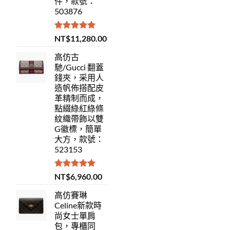
件，款號：
503876
評分
5.00
NT$
11,280.00
滿分 5
高仿古
馳/Gucci 翻蓋
錢夾，采用人
造帆佈搭配皮
革精制而成，
點綴綠紅綠條
紋織帶飾以雙
G徽標，簡單
大方，款號：
523153
評分
5.00
NT$
6,960.00
滿分 5
高仿賽琳
Celine新款時
尚女士單肩
包，專櫃同