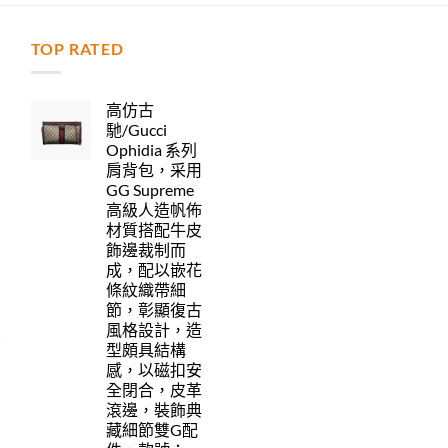
TOP RATED
力
高仿古
馳/Gucci
Ophidia 系列
肩背包，采用
GG Supreme
高級人造帆佈
材質搭配牛皮
飾邊裁制而
成，配以嵌花
條紋織帶細
節，彰顯復古
風格設計，造
型頗具結構
感，以磁扣安
全閉合，皮革
滾邊，裝飾典
藏細節雙G配