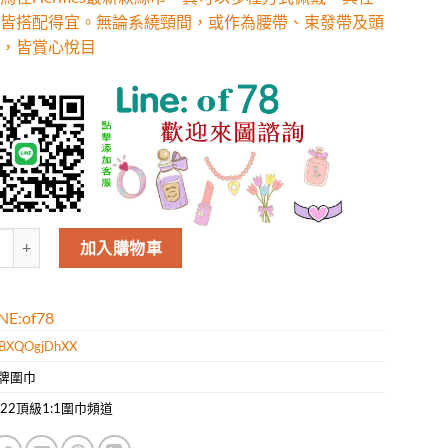
皆搭配得宜。無論系繞頸間，或作為腰帶、束發帶及頭
，皆賞心悅目
馬仕Hermes最新款絲巾，真可以多種方式佩戴，與任何服飾皆搭配得宜
加入購物車
E:of78
BXQOgjDhXX
牌圍巾
022頂級1:1圍巾頻道