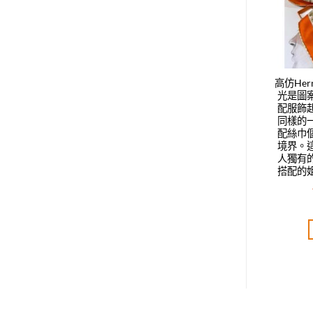
di新款羊絨圍巾，雙F
高仿Fendi新款專櫃同步雙條紋
高仿He
年時尚圈最炙手可熱
雙層真絲長巾，雙面真絲緞面
光是圖
向標，最流行的老花
面料，雙面LOGO圖案設計風
配服飾
風格，時髦小姐姐推
格，美麗至極 真的，上身極為
同樣的
服飾真的非常好看，
襯膚色 百搭
配絲巾
常適合日搭的配色
境界。
人獨有
搭配的
T$
4,200.00
NT$
5,160.00
評分
5.00
評分
5.00
分 5
滿分 5
加入購物車
加入購物車