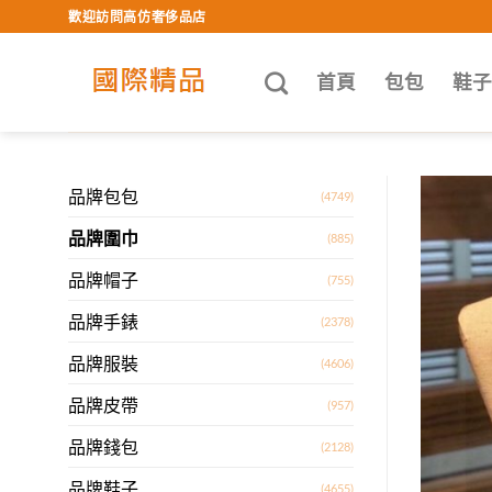
Skip
歡迎訪問高仿奢侈品店
to
content
首頁
包包
鞋
品牌包包
(4749)
品牌圍巾
(885)
品牌帽子
(755)
品牌手錶
(2378)
品牌服裝
(4606)
品牌皮帶
(957)
品牌錢包
(2128)
品牌鞋子
(4655)