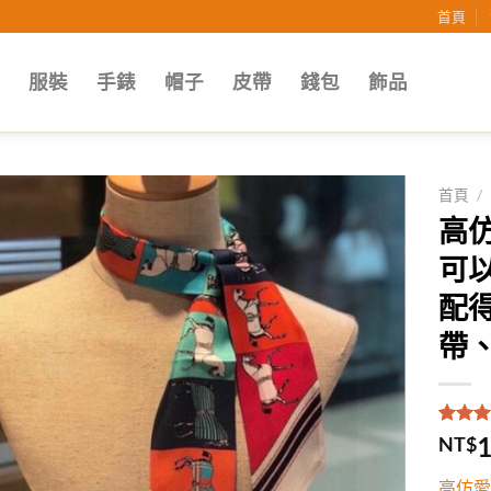
首頁
子
服裝
手錶
帽子
皮帶
錢包
飾品
首頁
/
高仿
Add to
可
wishlist
配
帶
評分
1
5
1
NT$
5，已
顧客進
高仿愛
分