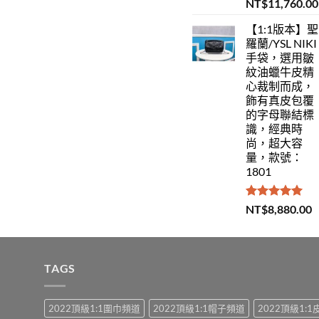
評分
5.00
NT$
11,760.00
滿分 5
【1:1版本】聖
羅蘭/YSL NIKI
手袋，選用皺
紋油蠟牛皮精
心裁制而成，
飾有真皮包覆
的字母聯結標
識，經典時
尚，超大容
量，款號：
1801
評分
5.00
NT$
8,880.00
滿分 5
TAGS
2022頂級1:1圍巾頻道
2022頂級1:1帽子頻道
2022頂級1: