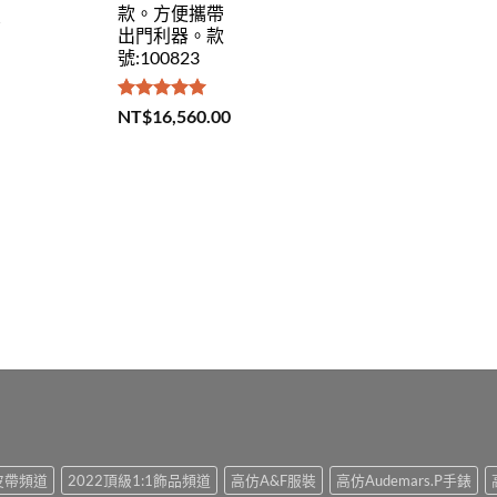
款。方便攜帶
出門利器。款
號:100823
評分
5.00
NT$
16,560.00
滿分 5
1皮帶頻道
2022頂級1:1飾品頻道
高仿A&F服裝
高仿Audemars.P手錶