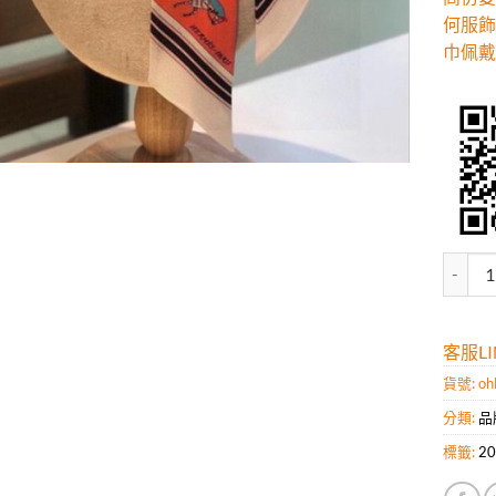
何服飾
巾佩戴
高仿愛
客服LIN
貨號:
oh
分類:
品
標籤:
2