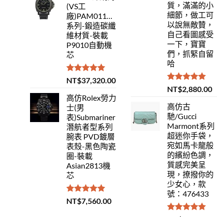
質，滿滿的小
(VS工
細節，做工可
廠)PAM01118Luminor
以說無敵贊，
系列-鍛造碳纖
自己看圖感受
維材質-裝載
一下，寶寶
P9010自動機
們，抓緊自留
芯
哈
評分
5.00
NT$
37,320.00
滿分 5
評分
5.00
NT$
2,880.00
滿分 5
高仿Rolex勞力
高仿古
士(男
馳/Gucci
表)Submariner
Marmont系列
潛航者型系列
超迷你手袋，
腕表 PVD鍍層
宛如馬卡龍般
表殼-黑色陶瓷
的繽紛色調，
圈-裝載
質感完美呈
Asian2813機
現，撩撥你的
芯
少女心，款
號：476433
評分
5.00
NT$
7,560.00
滿分 5