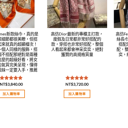
rmes新款絲巾，真的是
高仿Dior最新的專櫃主打款，
高仿F
案細節都很美瞭，但搭
度假及日常都非常好搭配的
絲長
起來就真的超顯檔次！
款，穿搭也非常好搭配，整個
搭配
一個人同樣的服飾，搭
人看起來都會神采奕奕，絕對
配，
個不搭配那絕對是兩種
獲贊的高規格質量
奕，
這麼的超級好看，將女
的氣質完美呈現，懂得
姐妹一定要入手，推薦
NT$
3,840.00
NT$
3,720.00
評分
5.00
評分
5.00
滿分 5
滿分 5
加入購物車
加入購物車