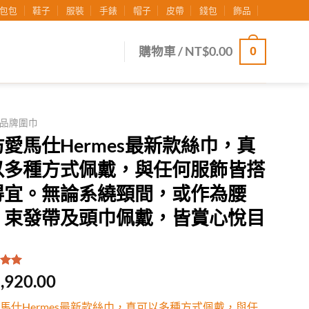
包包
鞋子
服裝
手錶
帽子
皮帶
錢包
飾品
0
購物車 /
NT$
0.00
品牌圍巾
愛馬仕Hermes最新款絲巾，真
以多種方式佩戴，與任何服飾皆搭
得宜。無論系繞頸間，或作為腰
、束發帶及頭巾佩戴，皆賞心悅目
.00
/
,920.00
有
位
行評
馬仕Hermes最新款絲巾，真可以多種方式佩戴，與任