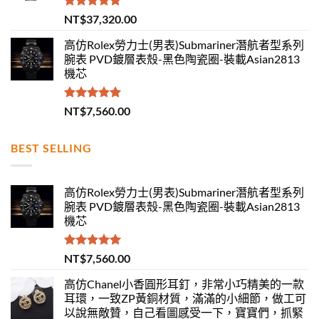
評分
5.00
NT$
37,320.00
滿分 5
高仿Rolex勞力士(男表)Submariner潛航者型系列
腕表 PVD鍍層表殼-黑色陶瓷圈-裝載Asian2813
機芯
評分
5.00
NT$
7,560.00
滿分 5
BEST SELLING
高仿Rolex勞力士(男表)Submariner潛航者型系列
腕表 PVD鍍層表殼-黑色陶瓷圈-裝載Asian2813
機芯
評分
5.00
NT$
7,560.00
滿分 5
高仿Chanel小香圓形耳釘，非常小巧精美的一款
耳環，一致ZP黃銅材質，滿滿的小細節，做工可
以說無敵贊，自己看圖感受一下，寶寶們，抓緊