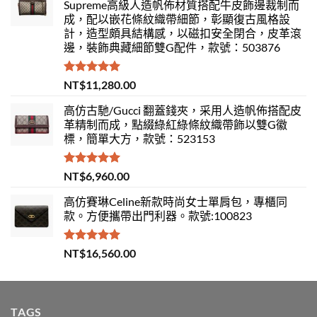
Supreme高級人造帆佈材質搭配牛皮飾邊裁制而
成，配以嵌花條紋織帶細節，彰顯復古風格設
計，造型頗具結構感，以磁扣安全閉合，皮革滾
邊，裝飾典藏細節雙G配件，款號：503876
評分
5.00
NT$
11,280.00
滿分 5
高仿古馳/Gucci 翻蓋錢夾，采用人造帆佈搭配皮
革精制而成，點綴綠紅綠條紋織帶飾以雙G徽
標，簡單大方，款號：523153
評分
5.00
NT$
6,960.00
滿分 5
高仿賽琳Celine新款時尚女士單肩包，專櫃同
款。方便攜帶出門利器。款號:100823
評分
5.00
NT$
16,560.00
滿分 5
TAGS