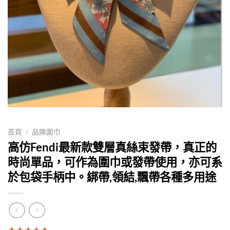
首頁
/
品牌圍巾
高仿Fendi最新款雙層真絲束發帶，真正的
時尚單品，可作為圍巾或發帶使用，亦可系
於包袋手柄中。綁帶,領結,飄帶各種多用途