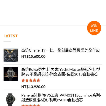
客服
LINE
LATEST
高仿Chanel 19 一比一復刻最高等級 里外全羊皮
NT$
15,600.00
高仿Rolex勞力士(男表)Yacht Master遊艇名仕型
腕表 不銹鋼表殼-陶瓷表圈-裝載2813自動機芯
評分
5.00
NT$
13,920.00
滿分 5
Panerai沛納海(VS工廠)PAM01118Luminor系列-
鍛造碳纖維材質-裝載P9010自動機芯