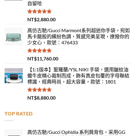
自留哈
評分
5.00
NT$
2,880.00
滿分 5
高仿古馳/Gucci Marmont系列超迷你手袋，宛如
馬卡龍般的繽紛色調，質感完美呈現，撩撥你的
少女心，款號：476433
評分
5.00
NT$
11,760.00
滿分 5
【1:1版本】聖羅蘭/YSL NIKI 手袋，選用皺紋油
蠟牛皮精心裁制而成，飾有真皮包覆的字母聯結
標識，經典時尚，超大容量，款號：1801
評分
5.00
NT$
8,880.00
滿分 5
TOP RATED
高仿古馳/Gucci Ophidia 系列肩背包，采用GG