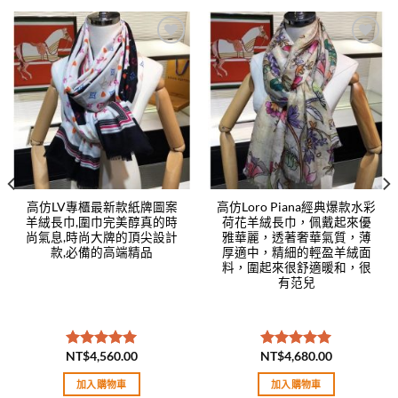
Add to
Add to
wishlist
wishlist
高仿LV專櫃最新款紙牌圖案
高仿Loro Piana經典爆款水彩
羊絨長巾,圍巾完美醇真的時
荷花羊絨長巾，佩戴起來優
尚氣息,時尚大牌的頂尖設計
雅華麗，透著奢華氣質，薄
款,必備的高端精品
厚適中，精細的輕盈羊絨面
料，圍起來很舒適暖和，很
有范兒
NT$
4,560.00
NT$
4,680.00
評分
5.00
評分
5.00
滿分 5
滿分 5
加入購物車
加入購物車