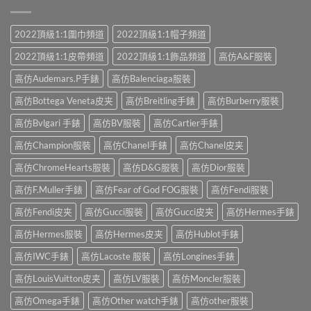
2022頂級1:1圍巾頻道
2022頂級1:1帽子頻道
2022頂級1:1皮帶頻道
2022頂級1:1飾品頻道
高仿A&F服裝
高仿Audemars.P手錶
高仿Balenciaga服裝
高仿Bottega Veneta皮夹
高仿Breitling手錶
高仿Burberry服裝
高仿Bvlgari 手錶
高仿BV服裝
高仿Cartier手錶
高仿Champion服裝
高仿Chanel手錶
高仿Chanel皮夹
高仿ChromeHearts服裝
高仿D&G服裝
高仿Dior服裝
高仿F.Muller手錶
高仿Fear of God FOG服裝
高仿Fendi服裝
高仿Fendi皮夹
高仿Gucci服裝
高仿Gucci皮夹
高仿Hermes手錶
高仿Hermes服裝
高仿Hermes皮夹
高仿Hublot手錶
高仿IWC手錶
高仿Lacoste 服裝
高仿Longines手錶
高仿LouisVuitton皮夹
高仿LV服裝
高仿Moncler服裝
高仿Omega手錶
高仿Other watch手錶
高仿other服裝