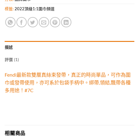
標籤:
2022頂級1:1圍巾頻道
描述
評價 (1)
Fendi最新款雙層真絲束發帶，真正的時尚單品，可作為圍
巾或發帶使用，亦可系於包袋手柄中。綁帶,領結,飄帶各種
多用途！#7C
相關商品