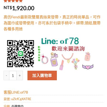
評分
1
5.00
/
1,920.00
NT$
5，已有
位
顧客進行評
高仿Fendi最新款雙層真絲束發帶，真正的時尚單品，可作
分
為圍巾或發帶使用，亦可系於包袋手柄中。綁帶,領結,飄帶
各種多用途
高仿Fendi最新款雙層真絲束發帶，真正的時尚單品，可作為圍巾或發
加入購物車
客服LINE:of78
貨號:
uZlcfCgXATRE
分類:
品牌圍巾