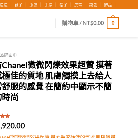
包包
鞋子
服裝
手錶
帽子
皮帶
錢包
飾品
0
購物車 /
NT$
0.00
品牌圍巾
Chanel微微閃爍效果超贊 摸著
感極佳的質地 肌膚觸摸上去給人
常舒服的感覺 在簡約中顯示不簡
的時尚
.00
/
,920.00
有
位
行評
hanel微微閃爍效果超贊 摸著手感極佳的質地 肌膚觸摸