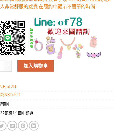
人非常舒服的感覺 在簡約中顯示不簡單的時尚
hanel微微閃爍效果超贊 摸著手感極佳的質地 肌膚觸摸上去給人非常舒服
加入購物車
E:of78
SQlNXTcHrT
牌圍巾
022頂級1:1圍巾頻道