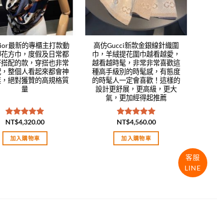
ior最新的專櫃主打款動
高仿Gucci新款金銀線針織圍
印花方巾，度假及日常都
巾，羊絨提花圍巾越看越愛，
好搭配的款，穿搭也非常
越看越時髦，非常非常喜歡這
配，整個人看起來都會神
種高手級別的時髦感，有態度
奕，絕對獲贊的高規格質
的時髦人一定會喜歡！這樣的
量
設計更舒展，更高級，更大
氣，更加經得起推薦
NT$
4,320.00
NT$
4,560.00
評分
5.00
評分
5.00
滿分 5
滿分 5
加入購物車
加入購物車
客服
LINE