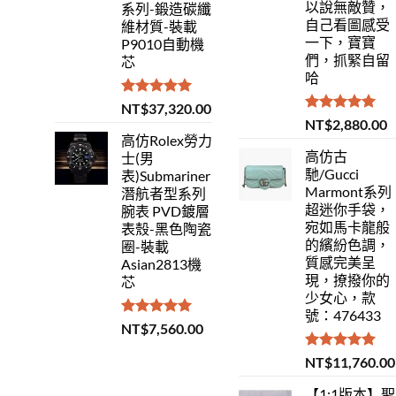
以說無敵贊，
系列-鍛造碳纖
自己看圖感受
維材質-裝載
一下，寶寶
P9010自動機
們，抓緊自留
芯
哈
評分
5.00
NT$
37,320.00
滿分 5
評分
5.00
NT$
2,880.00
滿分 5
高仿Rolex勞力
高仿古
士(男
馳/Gucci
表)Submariner
Marmont系列
潛航者型系列
超迷你手袋，
腕表 PVD鍍層
宛如馬卡龍般
表殼-黑色陶瓷
的繽紛色調，
圈-裝載
質感完美呈
Asian2813機
現，撩撥你的
芯
少女心，款
號：476433
評分
5.00
NT$
7,560.00
滿分 5
評分
5.00
NT$
11,760.00
滿分 5
【1:1版本】聖