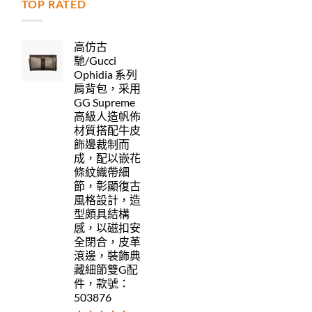
TOP RATED
力
高仿古
馳/Gucci
Ophidia 系列
肩背包，采用
GG Supreme
高級人造帆佈
材質搭配牛皮
飾邊裁制而
成，配以嵌花
條紋織帶細
節，彰顯復古
風格設計，造
型頗具結構
感，以磁扣安
全閉合，皮革
滾邊，裝飾典
藏細節雙G配
件，款號：
503876