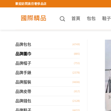
Skip
歡迎訪問高仿奢侈品店
to
content
首頁
包包
鞋
品牌包包
(4749)
品牌圍巾
(885)
品牌帽子
(755)
品牌手錶
(2378)
品牌服裝
(4606)
品牌皮帶
(957)
品牌錢包
(2128)
品牌鞋子
(4655)