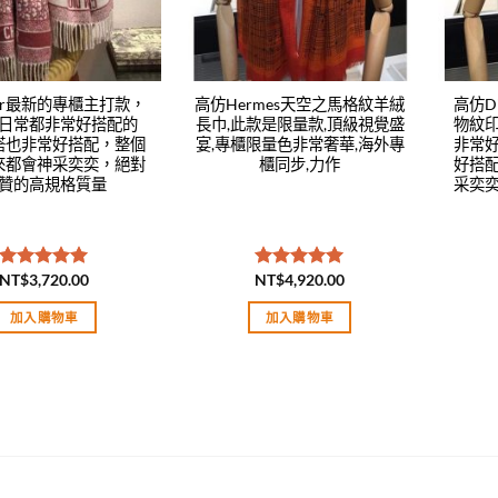
or最新的專櫃主打款，
高仿Hermes天空之馬格紋羊絨
高仿D
日常都非常好搭配的
長巾,此款是限量款,頂級視覺盛
物紋
搭也非常好搭配，整個
宴,專櫃限量色非常奢華,海外專
非常
來都會神采奕奕，絕對
櫃同步,力作
好搭
贊的高規格質量
采奕
NT$
3,720.00
NT$
4,920.00
評分
5.00
評分
5.00
滿分 5
滿分 5
加入購物車
加入購物車