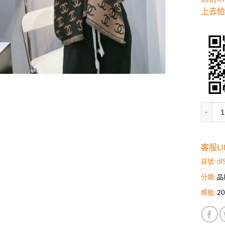
上去給
高仿C
客服LIN
貨號:
dI
分類:
品
標籤:
2