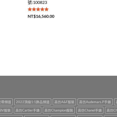
號:100823
評分
5.00
NT$
16,560.00
滿分 5
1皮帶頻道
2022頂級1:1飾品頻道
高仿A&F服裝
高仿Audemars.P手錶
BV服裝
高仿Cartier手錶
高仿Champion服裝
高仿Chanel手錶
高仿Ch