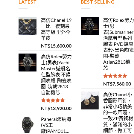
LATEST
BEST SELLING
高仿Chanel 19
高仿Rolex勞
一比一復刻最
士(男
高等級 里外全
表)Submariner
羊皮
潛航者型系列
腕表 PVD鍍層
NT$
15,600.00
表殼-黑色陶瓷
圈-裝載
高仿Rolex勞力
Asian2813機
士(男表)Yacht
芯
Master遊艇名
仕型腕表 不銹
鋼表殼-陶瓷表
評分
5.00
NT$
7,560.00
圈-裝載2813
滿分 5
自動機芯
高仿Chanel小
香圓形耳釘，
非常小巧精美
評分
5.00
NT$
13,920.00
的一款耳環，
滿分 5
一致ZP黃銅材
Panerai沛納海
質，滿滿的小
(VS工
細節，做工可
廠)PAM01118Luminor