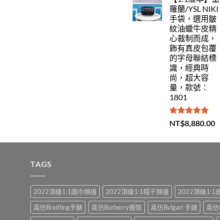
羅蘭/YSL NIKI
手袋，選用皺
紋油蠟牛皮精
心裁制而成，
飾有真皮包覆
的字母聯結標
識，經典時
尚，超大容
量，款號：
1801
評分
5.00
NT$
8,880.00
滿分 5
TAGS
2022頂級1:1圍巾頻道
2022頂級1:1帽子頻道
2022頂級1:
高仿Breitling手錶
高仿Burberry服裝
高仿Bvlgari 手錶
高仿