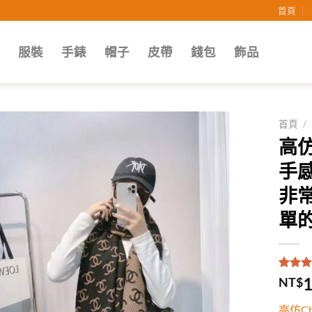
首頁
子
服裝
手錶
帽子
皮帶
錢包
飾品
首頁
/
高仿
Add to
手
wishlist
非
單
評分
1
5
1
NT$
5，已
顧客進
高仿C
分