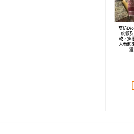
berry最新的專櫃主打
高仿Chanel自留瞭款雙C彩色
高仿Di
卉方巾，度假及日常
條邊，絕對值得珍藏，絕美百
度假及
搭配的款，穿搭也非
搭款，顏色超正，任何一個細
款，穿
，整個人看起來都會
節都是專櫃的節奏
人看起
，絕對獲贊的高規格
獲
質量
T$
4,320.00
NT$
5,160.00
評分
5.00
評分
5.00
分 5
滿分 5
加入購物車
加入購物車