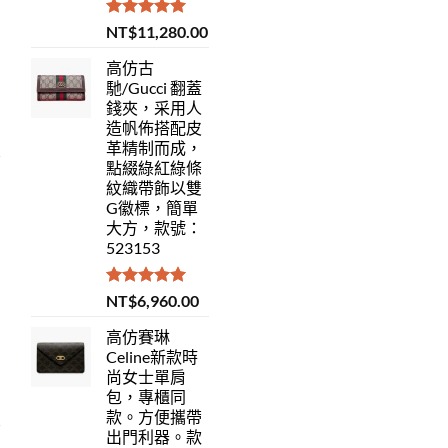
評分
5.00
NT$
11,280.00
滿分 5
高仿古
馳/Gucci 翻蓋
錢夾，采用人
造帆佈搭配皮
革精制而成，
點綴綠紅綠條
紋織帶飾以雙
G徽標，簡單
大方，款號：
523153
評分
5.00
NT$
6,960.00
滿分 5
高仿賽琳
Celine新款時
尚女士單肩
包，專櫃同
款。方便攜帶
出門利器。款