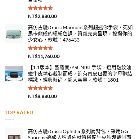
評分
5.00
NT$
2,880.00
滿分 5
高仿古馳/Gucci Marmont系列超迷你手袋，宛如
馬卡龍般的繽紛色調，質感完美呈現，撩撥你的
少女心，款號：476433
評分
5.00
NT$
11,760.00
滿分 5
【1:1版本】聖羅蘭/YSL NIKI 手袋，選用皺紋油
蠟牛皮精心裁制而成，飾有真皮包覆的字母聯結
標識，經典時尚，超大容量，款號：1801
評分
5.00
NT$
8,880.00
滿分 5
TOP RATED
高仿古馳/Gucci Ophidia 系列肩背包，采用GG
Supreme高級人造帆佈材質搭配牛皮飾邊裁制而