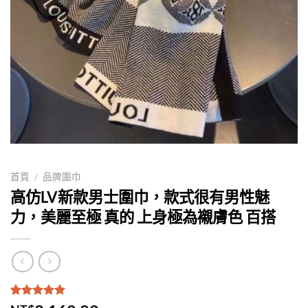
首頁
/
品牌圍巾
高仿LV新款男士圍巾，款式很有男性魅
力，美麗至極 真的 上身極為襯膚色 百搭
評分
1
5.00
/