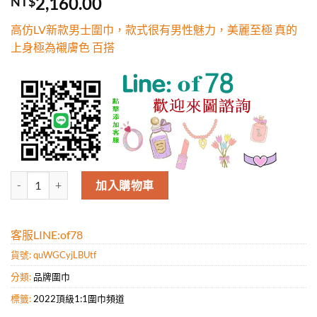
2,160.00
NT$
5，已有
位
顧客進行評
高仿LV新款男士圍巾，款式很有男性魅力，美麗至極 真的
分
上身極為襯膚色 百搭
高仿LV新款男士圍巾，款式很有男性魅力，美麗至極 真的 上身極為襯膚
加入購物車
客服LINE:of78
貨號:
quWGCyjLBUtf
分類:
品牌圍巾
標籤:
2022頂級1:1圍巾頻道