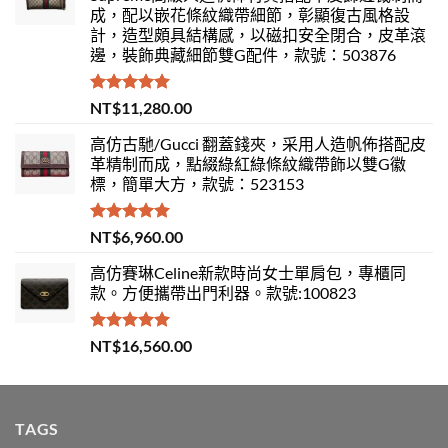
成，配以嵌花條紋織帶細節，彰顯復古風格設
計，造型頗具結構感，以磁扣安全閉合，皮革滾
邊，裝飾典藏細節雙G配件，款號：503876
評分
5.00
NT$
11,280.00
滿分 5
高仿古馳/Gucci 翻蓋錢夾，采用人造帆佈搭配皮
革精制而成，點綴綠紅綠條紋織帶飾以雙G徽
標，簡單大方，款號：523153
評分
5.00
NT$
6,960.00
滿分 5
高仿賽琳Celine新款時尚女士單肩包，專櫃同
款。方便攜帶出門利器。款號:100823
評分
5.00
NT$
16,560.00
滿分 5
TAGS