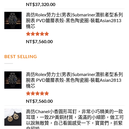
評分
5.00
NT$
37,320.00
滿分 5
高仿Rolex勞力士(男表)Submariner潛航者型系列
腕表 PVD鍍層表殼-黑色陶瓷圈-裝載Asian2813
機芯
評分
5.00
NT$
7,560.00
滿分 5
BEST SELLING
高仿Rolex勞力士(男表)Submariner潛航者型系列
腕表 PVD鍍層表殼-黑色陶瓷圈-裝載Asian2813
機芯
評分
5.00
NT$
7,560.00
滿分 5
高仿Chanel小香圓形耳釘，非常小巧精美的一款
耳環，一致ZP黃銅材質，滿滿的小細節，做工可
以說無敵贊，自己看圖感受一下，寶寶們，抓緊
自留哈