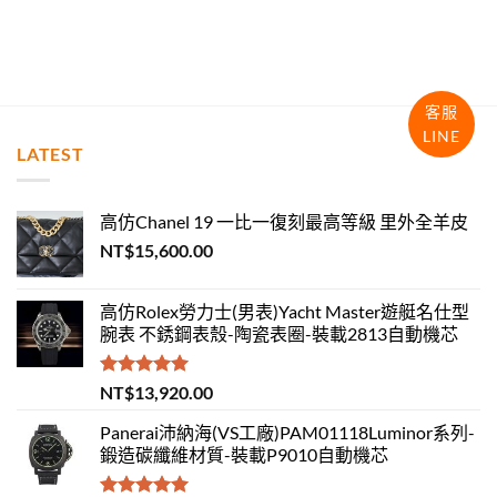
客服
LINE
LATEST
高仿Chanel 19 一比一復刻最高等級 里外全羊皮
NT$
15,600.00
高仿Rolex勞力士(男表)Yacht Master遊艇名仕型
腕表 不銹鋼表殼-陶瓷表圈-裝載2813自動機芯
評分
5.00
NT$
13,920.00
滿分 5
Panerai沛納海(VS工廠)PAM01118Luminor系列-
鍛造碳纖維材質-裝載P9010自動機芯