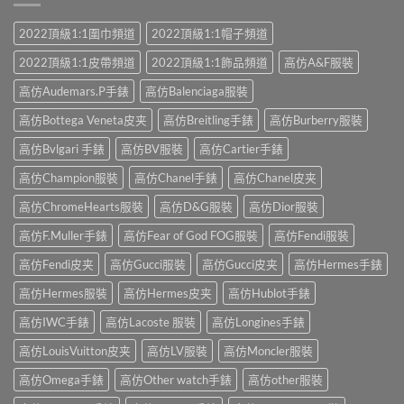
2022頂級1:1圍巾頻道
2022頂級1:1帽子頻道
2022頂級1:1皮帶頻道
2022頂級1:1飾品頻道
高仿A&F服裝
高仿Audemars.P手錶
高仿Balenciaga服裝
高仿Bottega Veneta皮夹
高仿Breitling手錶
高仿Burberry服裝
高仿Bvlgari 手錶
高仿BV服裝
高仿Cartier手錶
高仿Champion服裝
高仿Chanel手錶
高仿Chanel皮夹
高仿ChromeHearts服裝
高仿D&G服裝
高仿Dior服裝
高仿F.Muller手錶
高仿Fear of God FOG服裝
高仿Fendi服裝
高仿Fendi皮夹
高仿Gucci服裝
高仿Gucci皮夹
高仿Hermes手錶
高仿Hermes服裝
高仿Hermes皮夹
高仿Hublot手錶
高仿IWC手錶
高仿Lacoste 服裝
高仿Longines手錶
高仿LouisVuitton皮夹
高仿LV服裝
高仿Moncler服裝
高仿Omega手錶
高仿Other watch手錶
高仿other服裝