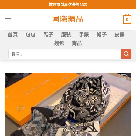
Skip
歡迎訪問高仿奢侈品店
to
content
0
首頁
包包
鞋子
服裝
手錶
帽子
皮帶
錢包
飾品
搜
尋
關
鍵
字:
Add to
wishlist