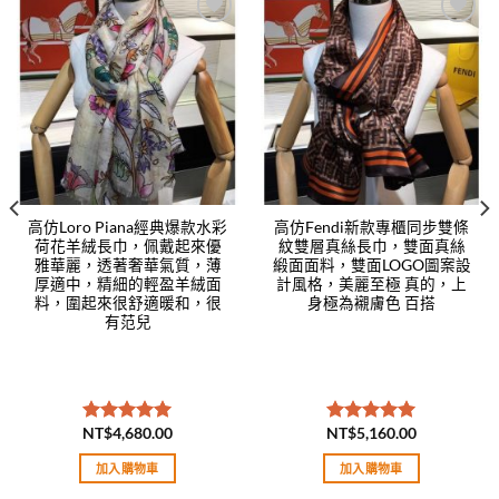
Add to
Add to
wishlist
wishlist
高仿Loro Piana經典爆款水彩
高仿Fendi新款專櫃同步雙條
荷花羊絨長巾，佩戴起來優
紋雙層真絲長巾，雙面真絲
雅華麗，透著奢華氣質，薄
緞面面料，雙面LOGO圖案設
厚適中，精細的輕盈羊絨面
計風格，美麗至極 真的，上
料，圍起來很舒適暖和，很
身極為襯膚色 百搭
有范兒
NT$
4,680.00
NT$
5,160.00
評分
5.00
評分
5.00
滿分 5
滿分 5
加入購物車
加入購物車