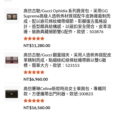
高仿古馳/Gucci Ophidia 系列肩背包，采用GG
Supreme高級人造帆佈材質搭配牛皮飾邊裁制而
成，配以嵌花條紋織帶細節，彰顯復古風格設
計，造型頗具結構感，以磁扣安全閉合，皮革滾
邊，裝飾典藏細節雙G配件，款號：503876
評分
5.00
NT$
11,280.00
滿分 5
高仿古馳/Gucci 翻蓋錢夾，采用人造帆佈搭配皮
革精制而成，點綴綠紅綠條紋織帶飾以雙G徽
標，簡單大方，款號：523153
評分
5.00
NT$
6,960.00
滿分 5
高仿賽琳Celine新款時尚女士單肩包，專櫃同
款。方便攜帶出門利器。款號:100823
評分
5.00
NT$
16,560.00
滿分 5