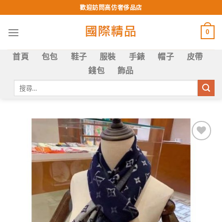
Skip
歡迎訪問高仿奢侈品店
to
content
0
首頁
包包
鞋子
服裝
手錶
帽子
皮帶
錢包
飾品
搜
尋
關
鍵
字:
Add to
wishlist