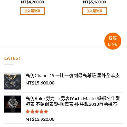
NT$
4,200.00
NT$
5,160.00
評分
5.00
評分
5.00
滿分 5
滿分 5
加入購物車
加入購物車
客服
LINE
LATEST
高仿Chanel 19 一比一復刻最高等級 里外全羊皮
NT$
15,600.00
高仿Rolex勞力士(男表)Yacht Master遊艇名仕型
腕表 不銹鋼表殼-陶瓷表圈-裝載2813自動機芯
評分
5.00
NT$
13,920.00
滿分 5