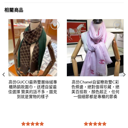
相關商品
Add to
Add to
wishlist
wishlist
高仿GUCCI最熱雙層絲絨專
高仿Chanel自留瞭款雙C彩
櫃熱銷款圍巾，送禮自留最
色條邊，絕對值得珍藏，絕
佳選擇 贊美的話不多，圖見
美百搭款，顏色超正，任何
到就是實物的樣子
一個細節都是專櫃的節奏