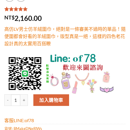
評分
1
5.00
/
2,160.00
NT$
5，已有
位
顧客進行評
高仿LV男士仿羊絨圍巾，絕對是一條審美不過時的單品！隨
分
便圍都會好看的羊絨圍巾，版型真是一絕，這樣的四色老花
設計真的太實用百搭瞭
高仿LV男士仿羊絨圍巾，絕對是一條審美不過時的單品！隨便圍都會
加入購物車
客服LINE:of78
貨號:
BMakgDNeRlWs