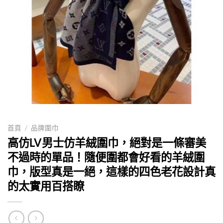
首頁
/
品牌圍巾
高仿LV男士仿羊絨圍巾，絕對是一條審美
不過時的單品！隨便圍都會好看的羊絨圍
巾，版型真是一絕，這樣的四色老花設計真
的太實用百搭瞭