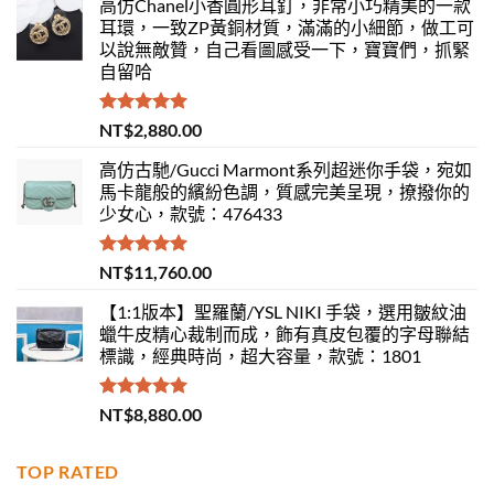
高仿Chanel小香圓形耳釘，非常小巧精美的一款
耳環，一致ZP黃銅材質，滿滿的小細節，做工可
以說無敵贊，自己看圖感受一下，寶寶們，抓緊
自留哈
評分
5.00
NT$
2,880.00
滿分 5
高仿古馳/Gucci Marmont系列超迷你手袋，宛如
馬卡龍般的繽紛色調，質感完美呈現，撩撥你的
少女心，款號：476433
評分
5.00
NT$
11,760.00
滿分 5
【1:1版本】聖羅蘭/YSL NIKI 手袋，選用皺紋油
蠟牛皮精心裁制而成，飾有真皮包覆的字母聯結
標識，經典時尚，超大容量，款號：1801
評分
5.00
NT$
8,880.00
滿分 5
TOP RATED