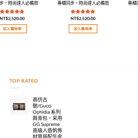
步，時尚達人必備款
專櫃同步，時尚達人必備款
專櫃
NT$
2,520.00
NT$
2,520.00
評分
5.00
評分
5.00
滿分 5
滿分 5
加入購物車
加入購物車
TOP RATED
力
高仿古
馳/Gucci
Ophidia 系列
肩背包，采用
GG Supreme
高級人造帆佈
材質搭配牛皮