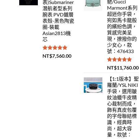
馳/Gucci
表)Submariner
Marmont系列
潛航者型系列
超迷你手袋，
腕表 PVD鍍層
宛如馬卡龍般
表殼-黑色陶瓷
的繽紛色調，
圈-裝載
質感完美呈
Asian2813機
現，撩撥你的
芯
少女心，款
號：476433
評分
5.00
NT$
7,560.00
滿分 5
評分
5.00
NT$
11,760.00
滿分 5
【1:1版本】聖
羅蘭/YSL NIKI
手袋，選用皺
紋油蠟牛皮精
心裁制而成，
飾有真皮包覆
的字母聯結標
識，經典時
尚，超大容
量，款號：