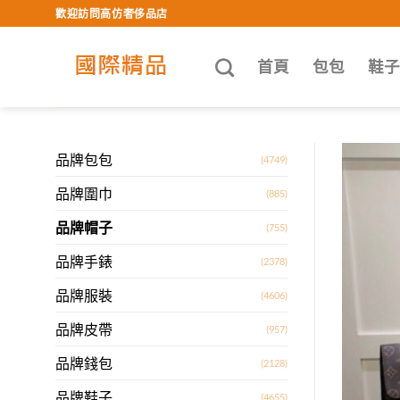
Skip
歡迎訪問高仿奢侈品店
to
content
首頁
包包
鞋
品牌包包
(4749)
品牌圍巾
(885)
品牌帽子
(755)
品牌手錶
(2378)
品牌服裝
(4606)
品牌皮帶
(957)
品牌錢包
(2128)
品牌鞋子
(4655)