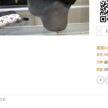
高仿C
客服LIN
貨號:
NB
分類:
品
標籤:
2
(1)