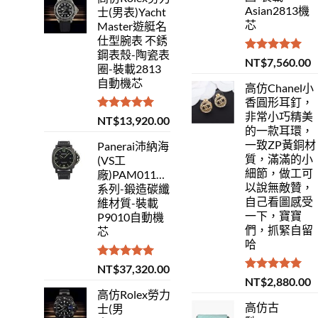
Asian2813機
士(男表)Yacht
芯
Master遊艇名
仕型腕表 不銹
鋼表殼-陶瓷表
評分
5.00
NT$
7,560.00
圈-裝載2813
滿分 5
自動機芯
高仿Chanel小
香圓形耳釘，
非常小巧精美
評分
5.00
NT$
13,920.00
的一款耳環，
滿分 5
一致ZP黃銅材
Panerai沛納海
質，滿滿的小
(VS工
細節，做工可
廠)PAM01118Luminor
以說無敵贊，
系列-鍛造碳纖
自己看圖感受
維材質-裝載
一下，寶寶
P9010自動機
們，抓緊自留
芯
哈
評分
5.00
NT$
37,320.00
滿分 5
評分
5.00
NT$
2,880.00
滿分 5
高仿Rolex勞力
高仿古
士(男