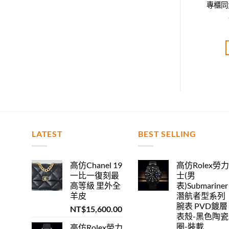
步，時尚達人必備款
專櫃同步，時尚達人必備款
專櫃同
T$
2,520.00
NT$
2,520.00
評分
5.00
評分
5.00
分 5
滿分 5
加入購物車
加入購物車
LATEST
BEST SELLING
高仿Chanel 19
高仿Rolex勞
一比一復刻最
士(男
高等級 里外全
表)Submariner
羊皮
潛航者型系列
腕表 PVD鍍層
NT$
15,600.00
表殼-黑色陶瓷
圈-裝載
高仿Rolex勞力