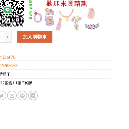
ELINE官網高端休閑款棒球帽，爆款專櫃款，超精致 數量
加入購物車
E:of78
jNJjlvySxv
牌帽子
022頂級1:1帽子頻道