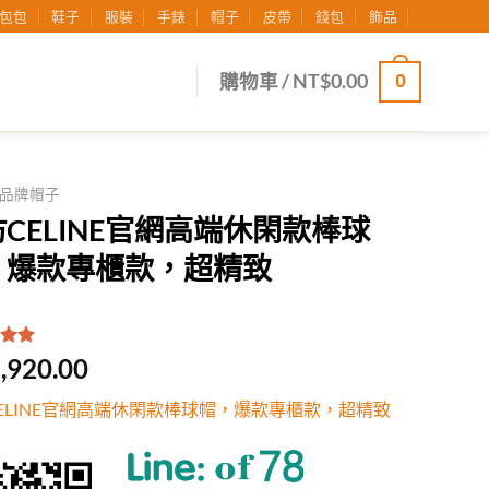
包包
鞋子
服裝
手錶
帽子
皮帶
錢包
飾品
0
購物車 /
NT$
0.00
品牌帽子
CELINE官網高端休閑款棒球
，爆款專櫃款，超精致
.00
/
,920.00
有
位
行評
ELINE官網高端休閑款棒球帽，爆款專櫃款，超精致