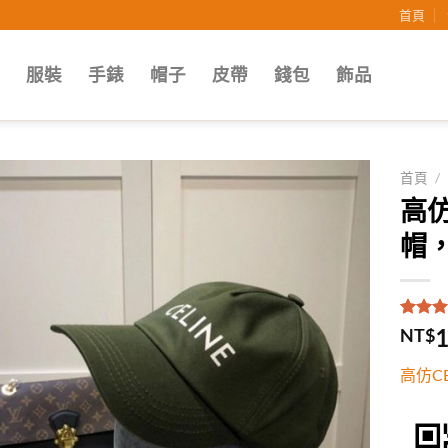
首頁
子
服裝
手錶
帽子
皮帶
錢包
飾品
首頁
/
高仿
Add to
帽
wishlist
評分
1
5
1
NT$
5，已
顧客進
高仿C
分