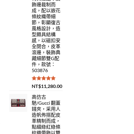
飾邊裁制而
成，配以嵌花
條紋織帶細
節，彰顯復古
風格設計，造
型頗具結構
感，以磁扣安
全閉合，皮革
滾邊，裝飾典
藏細節雙G配
件，款號：
503876
評分
5.00
NT$
11,280.00
滿分 5
高仿古
馳/Gucci 翻蓋
錢夾，采用人
造帆佈搭配皮
革精制而成，
點綴綠紅綠條
紋織帶飾以雙