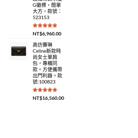
G徽標，簡單
大方，款號：
523153
評分
5.00
NT$
6,960.00
滿分 5
高仿賽琳
Celine新款時
尚女士單肩
包，專櫃同
款。方便攜帶
出門利器。款
號:100823
評分
5.00
NT$
16,560.00
滿分 5