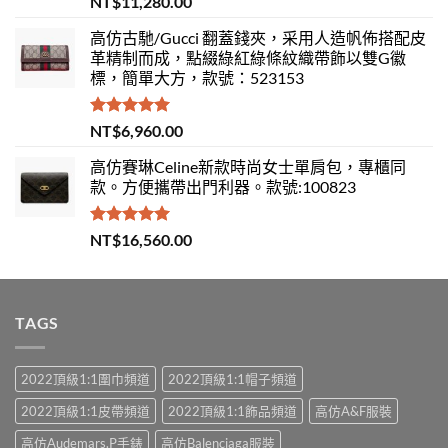
NT$
11,280.00
滿分 5
高仿古馳/Gucci 翻蓋錢夾，采用人造帆佈搭配皮
革精制而成，點綴綠紅綠條紋織帶飾以雙G徽
標，簡單大方，款號：523153
評分
5.00
NT$
6,960.00
滿分 5
高仿賽琳Celine新款時尚女士單肩包，專櫃同
款。方便攜帶出門利器。款號:100823
評分
5.00
NT$
16,560.00
滿分 5
TAGS
2022頂級1:1圍巾頻道
2022頂級1:1帽子頻道
2022頂級1:1皮帶頻道
2022頂級1:1飾品頻道
高仿A&F服裝
高仿Audemars.P手錶
高仿Balenciaga服裝