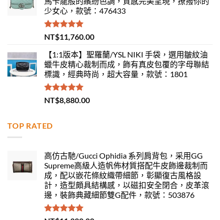
馬卡龍般的繽紛色調，質感完美呈現，撩撥你的
少女心，款號：476433
評分
5.00
NT$
11,760.00
滿分 5
【1:1版本】聖羅蘭/YSL NIKI 手袋，選用皺紋油
蠟牛皮精心裁制而成，飾有真皮包覆的字母聯結
標識，經典時尚，超大容量，款號：1801
評分
5.00
NT$
8,880.00
滿分 5
TOP RATED
高仿古馳/Gucci Ophidia 系列肩背包，采用GG
Supreme高級人造帆佈材質搭配牛皮飾邊裁制而
成，配以嵌花條紋織帶細節，彰顯復古風格設
計，造型頗具結構感，以磁扣安全閉合，皮革滾
邊，裝飾典藏細節雙G配件，款號：503876
評分
5.00