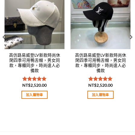
Add to
Add to
wishlist
wishlist
高仿路易威登LV新款時尚休
高仿路易威登LV新款時尚休
閑四季可用鴨舌帽，男女同
閑四季可用鴨舌帽，男女同
款，專櫃同步，時尚達人必
款，專櫃同步，時尚達人必
備款
備款
NT$
2,520.00
NT$
2,520.00
評分
5.00
評分
5.00
滿分 5
滿分 5
加入購物車
加入購物車