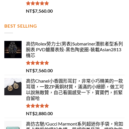
評分
5.00
NT$
7,560.00
滿分 5
BEST SELLING
高仿Rolex勞力士(男表)Submariner潛航者型系列
腕表 PVD鍍層表殼-黑色陶瓷圈-裝載Asian2813
機芯
評分
5.00
NT$
7,560.00
滿分 5
高仿Chanel小香圓形耳釘，非常小巧精美的一款
耳環，一致ZP黃銅材質，滿滿的小細節，做工可
以說無敵贊，自己看圖感受一下，寶寶們，抓緊
自留哈
評分
5.00
NT$
2,880.00
滿分 5
高仿古馳/Gucci Marmont系列超迷你手袋，宛如