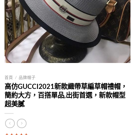
首頁
/
品牌帽子
高仿GUCCI2021新款織帶草編草帽禮帽，
簡約大方，百搭單品,出街首選，新款帽型
超美膩