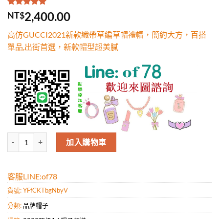
評分
1
5.00
/
2,400.00
NT$
5，已有
位
顧客進行評
高仿GUCCI2021新款織帶草編草帽禮帽，簡約大方，百搭
分
單品,出街首選，新款帽型超美膩
高仿GUCCI2021新款織帶草編草帽禮帽，簡約大方，百搭單品,出街
加入購物車
客服LINE:of78
貨號:
YFfCKTbgNbyV
分類:
品牌帽子