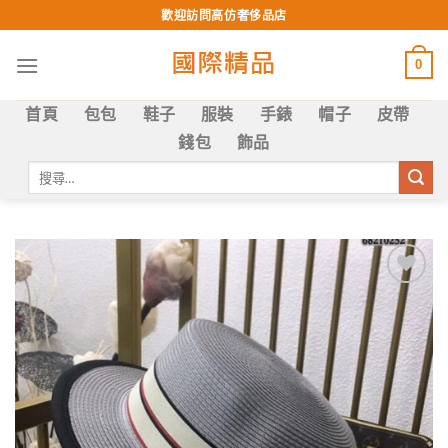
Skip
歡迎訪問高仿奢侈品店
to
content
0
首頁
包包
鞋子
服裝
手錶
帽子
皮帶
錢包
飾品
搜
尋
關
鍵
字:
Add to
wishlist