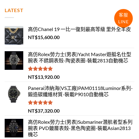
LATEST
客服
LINE
高仿Chanel 19 一比一復刻最高等級 里外全羊皮
NT$
15,600.00
高仿Rolex勞力士(男表)Yacht Master遊艇名仕型
腕表 不銹鋼表殼-陶瓷表圈-裝載2813自動機芯
評分
5.00
NT$
13,920.00
滿分 5
Panerai沛納海(VS工廠)PAM01118Luminor系列-
鍛造碳纖維材質-裝載P9010自動機芯
評分
5.00
NT$
37,320.00
滿分 5
高仿Rolex勞力士(男表)Submariner潛航者型系列
腕表 PVD鍍層表殼-黑色陶瓷圈-裝載Asian2813
機芯