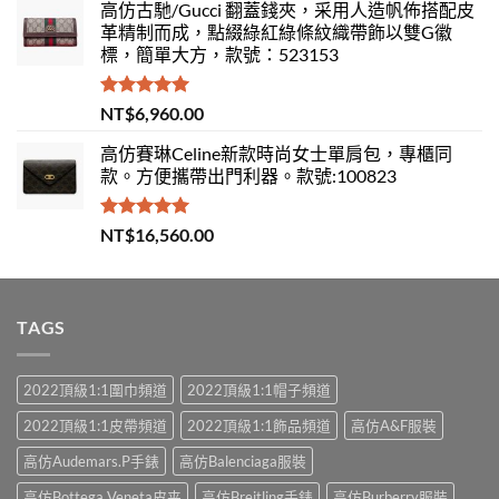
高仿古馳/Gucci 翻蓋錢夾，采用人造帆佈搭配皮
革精制而成，點綴綠紅綠條紋織帶飾以雙G徽
標，簡單大方，款號：523153
評分
5.00
NT$
6,960.00
滿分 5
高仿賽琳Celine新款時尚女士單肩包，專櫃同
款。方便攜帶出門利器。款號:100823
評分
5.00
NT$
16,560.00
滿分 5
TAGS
2022頂級1:1圍巾頻道
2022頂級1:1帽子頻道
2022頂級1:1皮帶頻道
2022頂級1:1飾品頻道
高仿A&F服裝
高仿Audemars.P手錶
高仿Balenciaga服裝
高仿Bottega Veneta皮夹
高仿Breitling手錶
高仿Burberry服裝