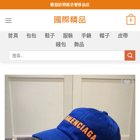
Skip
歡迎訪問高仿奢侈品店
to
content
0
首頁
包包
鞋子
服裝
手錶
帽子
皮帶
錢包
飾品
搜
尋
關
鍵
字:
Add to
wishlist