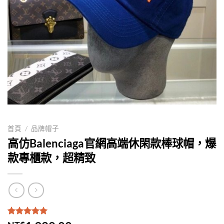
首頁
/
品牌帽子
高仿Balenciaga官網高端休閑款棒球帽，爆
款專櫃款，超精致
評分
1
5.00
/