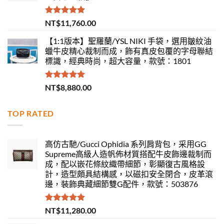
評分
5.00
NT$
11,760.00
滿分 5
【1:1版本】聖羅蘭/YSL NIKI 手袋，選用皺紋油
蠟牛皮精心裁制而成，飾有真皮包覆的字母聯結
標識，經典時尚，超大容量，款號：1801
評分
5.00
NT$
8,880.00
滿分 5
TOP RATED
高仿古馳/Gucci Ophidia 系列肩背包，采用GG
Supreme高級人造帆佈材質搭配牛皮飾邊裁制而
成，配以嵌花條紋織帶細節，彰顯復古風格設
計，造型頗具結構感，以磁扣安全閉合，皮革滾
邊，裝飾典藏細節雙G配件，款號：503876
評分
5.00
NT$
11,280.00
滿分 5