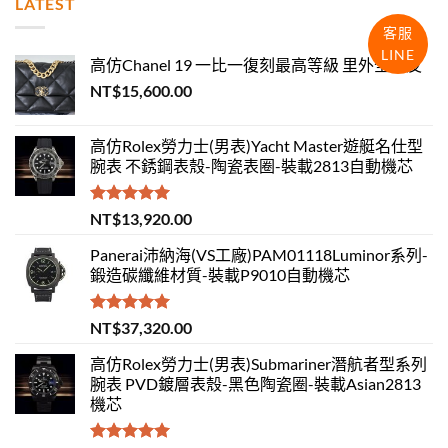
LATEST
客服
LINE
高仿Chanel 19 一比一復刻最高等級 里外全羊皮
NT$
15,600.00
高仿Rolex勞力士(男表)Yacht Master遊艇名仕型
腕表 不銹鋼表殼-陶瓷表圈-裝載2813自動機芯
評分
5.00
NT$
13,920.00
滿分 5
Panerai沛納海(VS工廠)PAM01118Luminor系列-
鍛造碳纖維材質-裝載P9010自動機芯
評分
5.00
NT$
37,320.00
滿分 5
高仿Rolex勞力士(男表)Submariner潛航者型系列
腕表 PVD鍍層表殼-黑色陶瓷圈-裝載Asian2813
機芯