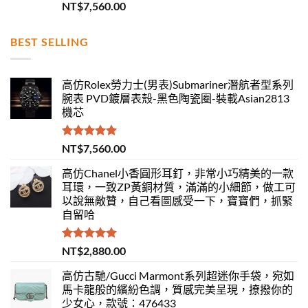
評分
5.00
NT$
7,560.00
滿分 5
BEST SELLING
高仿Rolex勞力士(男表)Submariner潛航者型系列
腕表 PVD鍍層表殼-黑色陶瓷圈-裝載Asian2813
機芯
評分
5.00
NT$
7,560.00
滿分 5
高仿Chanel小香圓形耳釘，非常小巧精美的一款
耳環，一致ZP黃銅材質，滿滿的小細節，做工可
以說無敵贊，自己看圖感受一下，寶寶們，抓緊
自留哈
評分
5.00
NT$
2,880.00
滿分 5
高仿古馳/Gucci Marmont系列超迷你手袋，宛如
馬卡龍般的繽紛色調，質感完美呈現，撩撥你的
少女心，款號：476433