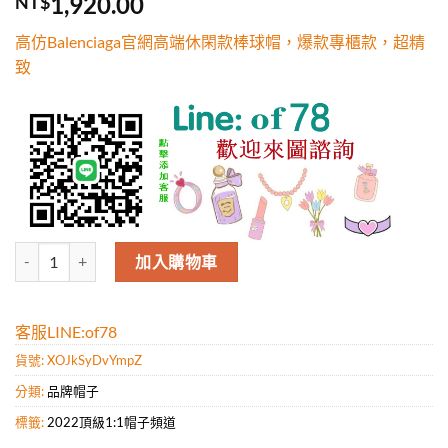
1,920.00
NT$
5，已有
位
顧客進行評
高仿Balenciaga官網高端休閑款棒球帽，爆款專櫃款，超精
分
致
高仿Balenciaga官網高端休閑款棒球帽，爆款專櫃款，超精致 數量
加入購物車
客服LINE:of78
貨號:
XOJkSyDvYmpZ
分類:
品牌帽子
標籤:
2022頂級1:1帽子頻道