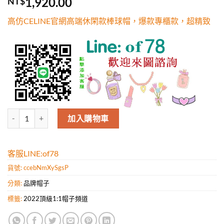
1,920.00
NT$
5，已有
位
顧客進行評
高仿CELINE官網高端休閑款棒球帽，爆款專櫃款，超精致
分
高仿CELINE官網高端休閑款棒球帽，爆款專櫃款，超精致 數量
加入購物車
客服LINE:of78
貨號:
ccebNmXySgsP
分類:
品牌帽子
標籤:
2022頂級1:1帽子頻道