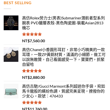
BEST SELLING
高仿Rolex勞力士(男表)Submariner潛航者型系列
腕表 PVD鍍層表殼-黑色陶瓷圈-裝載Asian2813
機芯
評分
5.00
NT$
7,560.00
滿分 5
高仿Chanel小香圓形耳釘，非常小巧精美的一款
耳環，一致ZP黃銅材質，滿滿的小細節，做工可
以說無敵贊，自己看圖感受一下，寶寶們，抓緊
自留哈
評分
5.00
NT$
2,880.00
滿分 5
高仿古馳/Gucci Marmont系列超迷你手袋，宛如
馬卡龍般的繽紛色調，質感完美呈現，撩撥你的
少女心，款號：476433
評分
5.00
NT$
11,760.00