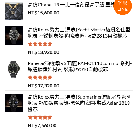
客服
高仿Chanel 19 一比一復刻最高等級 里外全羊皮
LINE
NT$
15,600.00
高仿Rolex勞力士(男表)Yacht Master遊艇名仕型
腕表 不銹鋼表殼-陶瓷表圈-裝載2813自動機芯
評分
5.00
NT$
13,920.00
滿分 5
Panerai沛納海(VS工廠)PAM01118Luminor系列-
鍛造碳纖維材質-裝載P9010自動機芯
評分
5.00
NT$
37,320.00
滿分 5
高仿Rolex勞力士(男表)Submariner潛航者型系列
腕表 PVD鍍層表殼-黑色陶瓷圈-裝載Asian2813
機芯
評分
5.00
NT$
7,560.00
滿分 5