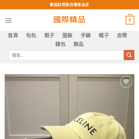
Skip
歡迎訪問高仿奢侈品店
to
content
0
首頁
包包
鞋子
服裝
手錶
帽子
皮帶
錢包
飾品
搜
尋
關
鍵
字:
Add to
wishlist