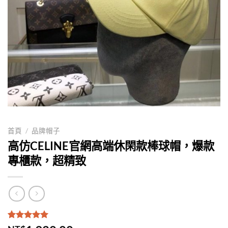
首頁
/
品牌帽子
高仿CELINE官網高端休閑款棒球帽，爆款
專櫃款，超精致
評分
1
5.00
/