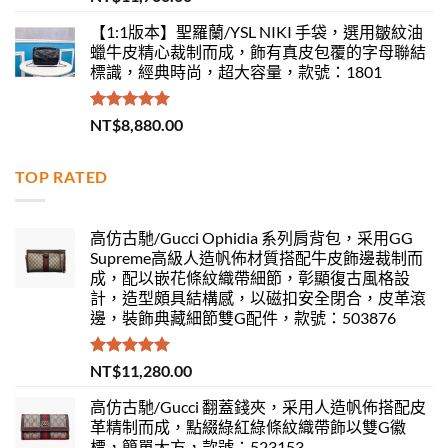
滿分 5
【1:1版本】聖羅蘭/YSL NIKI 手袋，選用皺紋油
蠟牛皮精心裁制而成，飾有真皮包覆的字母聯結
標識，經典時尚，超大容量，款號：1801
評分
5.00
NT$
8,880.00
滿分 5
TOP RATED
高仿古馳/Gucci Ophidia 系列肩背包，采用GG
Supreme高級人造帆佈材質搭配牛皮飾邊裁制而
成，配以嵌花條紋織帶細節，彰顯復古風格設
計，造型頗具結構感，以磁扣安全閉合，皮革滾
邊，裝飾典藏細節雙G配件，款號：503876
評分
5.00
NT$
11,280.00
滿分 5
高仿古馳/Gucci 翻蓋錢夾，采用人造帆佈搭配皮
革精制而成，點綴綠紅綠條紋織帶飾以雙G徽
標，簡單大方，款號：523153