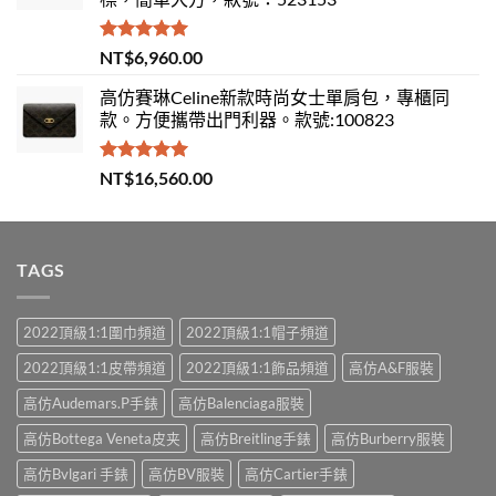
評分
5.00
NT$
6,960.00
滿分 5
高仿賽琳Celine新款時尚女士單肩包，專櫃同
款。方便攜帶出門利器。款號:100823
評分
5.00
NT$
16,560.00
滿分 5
TAGS
2022頂級1:1圍巾頻道
2022頂級1:1帽子頻道
2022頂級1:1皮帶頻道
2022頂級1:1飾品頻道
高仿A&F服裝
高仿Audemars.P手錶
高仿Balenciaga服裝
高仿Bottega Veneta皮夹
高仿Breitling手錶
高仿Burberry服裝
高仿Bvlgari 手錶
高仿BV服裝
高仿Cartier手錶