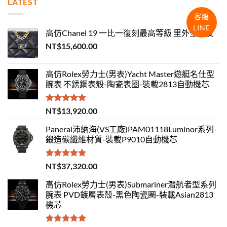
LATEST
客服
LINE
高仿Chanel 19 一比一復刻最高等級 里外全羊皮
NT$
15,600.00
高仿Rolex勞力士(男表)Yacht Master遊艇名仕型
腕表 不銹鋼表殼-陶瓷表圈-裝載2813自動機芯
評分
5.00
NT$
13,920.00
滿分 5
Panerai沛納海(VS工廠)PAM01118Luminor系列-
鍛造碳纖維材質-裝載P9010自動機芯
評分
5.00
NT$
37,320.00
滿分 5
高仿Rolex勞力士(男表)Submariner潛航者型系列
腕表 PVD鍍層表殼-黑色陶瓷圈-裝載Asian2813
機芯