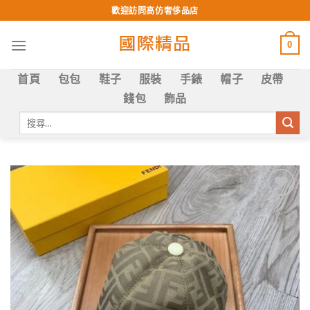
Skip
歡迎訪問高仿奢侈品店
to
content
0
首頁
包包
鞋子
服裝
手錶
帽子
皮帶
錢包
飾品
搜
尋
關
鍵
字:
Add to
wishlist