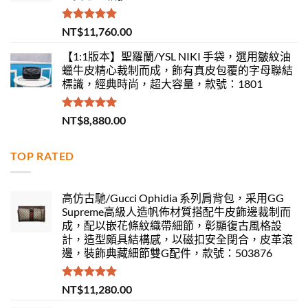
評分
5.00
NT$
11,760.00
滿分 5
【1:1版本】聖羅蘭/YSL NIKI 手袋，選用皺紋油
蠟牛皮精心裁制而成，飾有真皮包覆的字母聯結
標識，經典時尚，超大容量，款號：1801
評分
5.00
NT$
8,880.00
滿分 5
TOP RATED
高仿古馳/Gucci Ophidia 系列肩背包，采用GG
Supreme高級人造帆佈材質搭配牛皮飾邊裁制而
成，配以嵌花條紋織帶細節，彰顯復古風格設
計，造型頗具結構感，以磁扣安全閉合，皮革滾
邊，裝飾典藏細節雙G配件，款號：503876
評分
5.00
NT$
11,280.00
滿分 5