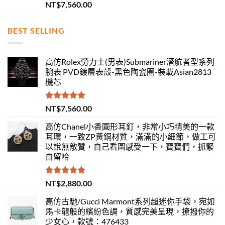
評分
5.00
NT$
7,560.00
滿分 5
BEST SELLING
高仿Rolex勞力士(男表)Submariner潛航者型系列
腕表 PVD鍍層表殼-黑色陶瓷圈-裝載Asian2813
機芯
評分
5.00
NT$
7,560.00
滿分 5
高仿Chanel小香圓形耳釘，非常小巧精美的一款
耳環，一致ZP黃銅材質，滿滿的小細節，做工可
以說無敵贊，自己看圖感受一下，寶寶們，抓緊
自留哈
評分
5.00
NT$
2,880.00
滿分 5
高仿古馳/Gucci Marmont系列超迷你手袋，宛如
馬卡龍般的繽紛色調，質感完美呈現，撩撥你的
少女心，款號：476433