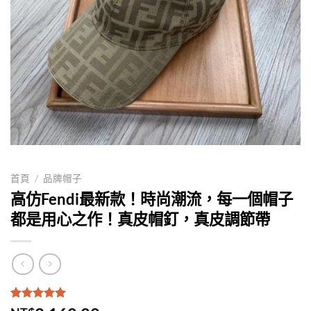
首頁
/
品牌帽子
高仿Fendi最新款！時尚潮流，每一個帽子
都是用心之作！真皮帽釘，真皮調節帶
評分
1
5.00
/