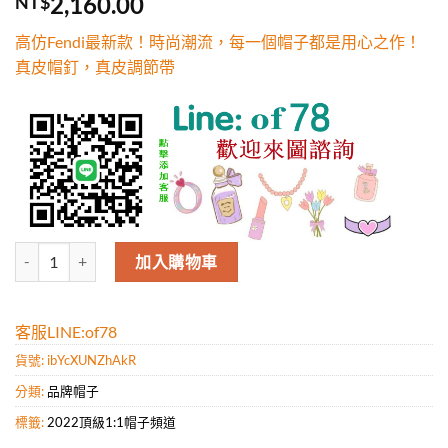
2,160.00
NT$
5，已有
位
顧客進行評
高仿Fendi最新款！時尚潮流，每一個帽子都是用心之作！
分
真皮帽釘，真皮調節帶
高仿Fendi最新款！時尚潮流，每一個帽子都是用心之作！真皮帽釘，
加入購物車
客服LINE:of78
貨號:
ibYcXUNZhAkR
分類:
品牌帽子
標籤:
2022頂級1:1帽子頻道