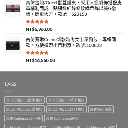
高仿古馳/Gucci 翻蓋錢夾，采用人造帆佈搭配皮
革精制而成，點綴綠紅綠條紋織帶飾以雙G徽
標，簡單大方，款號：523153
評分
5.00
NT$
6,960.00
滿分 5
高仿賽琳Celine新款時尚女士單肩包，專櫃同
款。方便攜帶出門利器。款號:100823
評分
5.00
NT$
16,560.00
滿分 5
TAGS
2022頂級1:1圍巾頻道
2022頂級1:1帽子頻道
2022頂級1:1皮帶頻道
2022頂級1:1飾品頻道
高仿A&F服裝
高仿Audemars.P手錶
高仿Balenciaga服裝
高仿Bottega Veneta皮夹
高仿Breitling手錶
高仿Burberry服裝