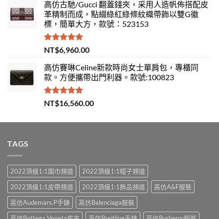
高仿古馳/Gucci 翻蓋錢夾，采用人造帆佈搭配皮
革精制而成，點綴綠紅綠條紋織帶飾以雙G徽
標，簡單大方，款號：523153
評分
5.00
NT$
6,960.00
滿分 5
高仿賽琳Celine新款時尚女士單肩包，專櫃同
款。方便攜帶出門利器。款號:100823
評分
5.00
NT$
16,560.00
滿分 5
TAGS
2022頂級1:1圍巾頻道
2022頂級1:1帽子頻道
2022頂級1:1皮帶頻道
2022頂級1:1飾品頻道
高仿A&F服裝
高仿Audemars.P手錶
高仿Balenciaga服裝
高仿Bottega Veneta皮夹
高仿Breitling手錶
高仿Burberry服裝