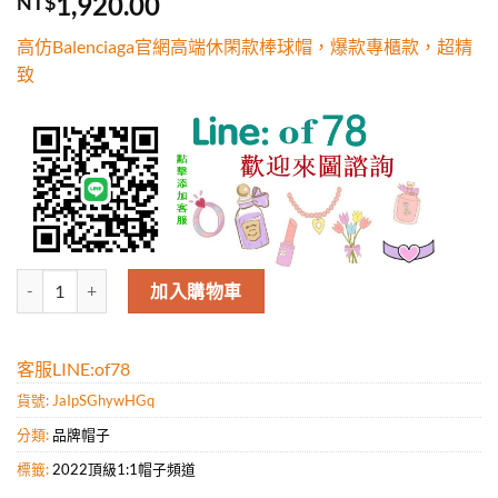
1,920.00
NT$
5，已有
位
顧客進行評
高仿Balenciaga官網高端休閑款棒球帽，爆款專櫃款，超精
分
致
高仿Balenciaga官網高端休閑款棒球帽，爆款專櫃款，超精致 數量
加入購物車
客服LINE:of78
貨號:
JaIpSGhywHGq
分類:
品牌帽子
標籤:
2022頂級1:1帽子頻道