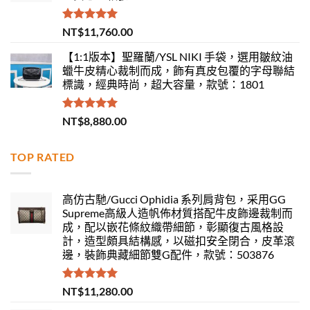
評分
5.00
NT$
11,760.00
滿分 5
【1:1版本】聖羅蘭/YSL NIKI 手袋，選用皺紋油
蠟牛皮精心裁制而成，飾有真皮包覆的字母聯結
標識，經典時尚，超大容量，款號：1801
評分
5.00
NT$
8,880.00
滿分 5
TOP RATED
高仿古馳/Gucci Ophidia 系列肩背包，采用GG
Supreme高級人造帆佈材質搭配牛皮飾邊裁制而
成，配以嵌花條紋織帶細節，彰顯復古風格設
計，造型頗具結構感，以磁扣安全閉合，皮革滾
邊，裝飾典藏細節雙G配件，款號：503876
評分
5.00
NT$
11,280.00
滿分 5