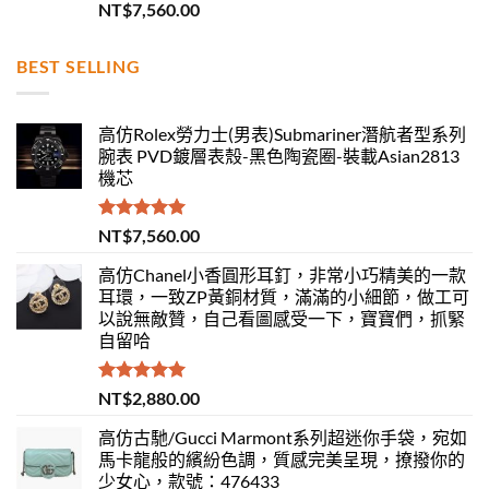
評分
5.00
NT$
7,560.00
滿分 5
BEST SELLING
高仿Rolex勞力士(男表)Submariner潛航者型系列
腕表 PVD鍍層表殼-黑色陶瓷圈-裝載Asian2813
機芯
評分
5.00
NT$
7,560.00
滿分 5
高仿Chanel小香圓形耳釘，非常小巧精美的一款
耳環，一致ZP黃銅材質，滿滿的小細節，做工可
以說無敵贊，自己看圖感受一下，寶寶們，抓緊
自留哈
評分
5.00
NT$
2,880.00
滿分 5
高仿古馳/Gucci Marmont系列超迷你手袋，宛如
馬卡龍般的繽紛色調，質感完美呈現，撩撥你的
少女心，款號：476433