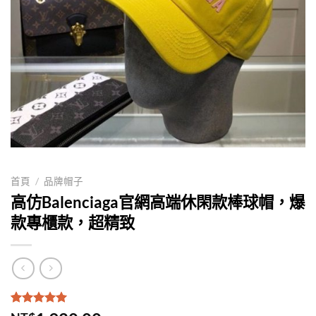
首頁
/
品牌帽子
高仿Balenciaga官網高端休閑款棒球帽，爆
款專櫃款，超精致
評分
1
5.00
/