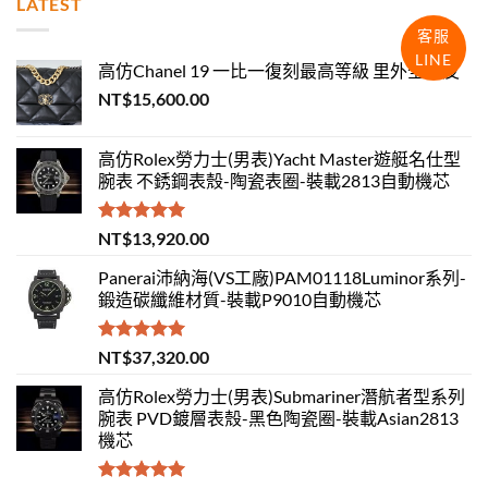
LATEST
客服
LINE
高仿Chanel 19 一比一復刻最高等級 里外全羊皮
NT$
15,600.00
高仿Rolex勞力士(男表)Yacht Master遊艇名仕型
腕表 不銹鋼表殼-陶瓷表圈-裝載2813自動機芯
評分
5.00
NT$
13,920.00
滿分 5
Panerai沛納海(VS工廠)PAM01118Luminor系列-
鍛造碳纖維材質-裝載P9010自動機芯
評分
5.00
NT$
37,320.00
滿分 5
高仿Rolex勞力士(男表)Submariner潛航者型系列
腕表 PVD鍍層表殼-黑色陶瓷圈-裝載Asian2813
機芯