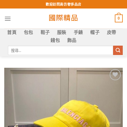
Skip
歡迎訪問高仿奢侈品店
to
content
0
首頁
包包
鞋子
服裝
手錶
帽子
皮帶
錢包
飾品
搜
尋
關
鍵
字:
Add to
wishlist