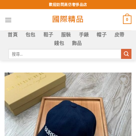
Skip
歡迎訪問高仿奢侈品店
to
content
0
首頁
包包
鞋子
服裝
手錶
帽子
皮帶
錢包
飾品
搜
尋
關
鍵
字:
Add to
wishlist