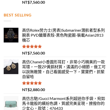
評分
5.00
NT$
7,560.00
滿分 5
BEST SELLING
高仿Rolex勞力士(男表)Submariner潛航者型系列
腕表 PVD鍍層表殼-黑色陶瓷圈-裝載Asian2813
機芯
評分
5.00
NT$
7,560.00
滿分 5
高仿Chanel小香圓形耳釘，非常小巧精美的一款
耳環，一致ZP黃銅材質，滿滿的小細節，做工可
以說無敵贊，自己看圖感受一下，寶寶們，抓緊
自留哈
評分
5.00
NT$
2,880.00
滿分 5
高仿古馳/Gucci Marmont系列超迷你手袋，宛如
馬卡龍般的繽紛色調，質感完美呈現，撩撥你的
少女心，款號：476433