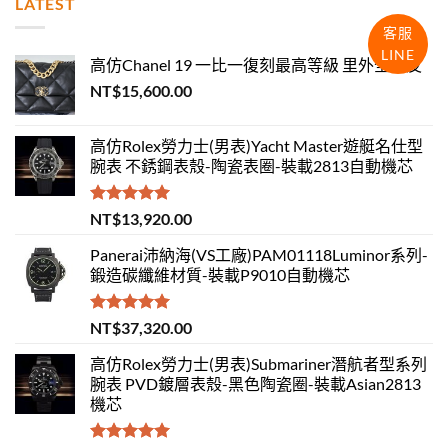
LATEST
客服
LINE
高仿Chanel 19 一比一復刻最高等級 里外全羊皮
NT$
15,600.00
高仿Rolex勞力士(男表)Yacht Master遊艇名仕型
腕表 不銹鋼表殼-陶瓷表圈-裝載2813自動機芯
評分
5.00
NT$
13,920.00
滿分 5
Panerai沛納海(VS工廠)PAM01118Luminor系列-
鍛造碳纖維材質-裝載P9010自動機芯
評分
5.00
NT$
37,320.00
滿分 5
高仿Rolex勞力士(男表)Submariner潛航者型系列
腕表 PVD鍍層表殼-黑色陶瓷圈-裝載Asian2813
機芯