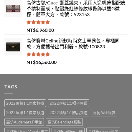
高仿古馳/Gucci 翻蓋錢夾，采用人造帆佈搭配皮
革精制而成，點綴綠紅綠條紋織帶飾以雙G徽
標，簡單大方，款號：523153
評分
5.00
NT$
6,960.00
滿分 5
高仿賽琳Celine新款時尚女士單肩包，專櫃同
款。方便攜帶出門利器。款號:100823
評分
5.00
NT$
16,560.00
滿分 5
TAGS
2022頂級1:1圍巾頻道
2022頂級1:1帽子頻道
2022頂級1:1皮帶頻道
2022頂級1:1飾品頻道
高仿A&F服裝
高仿Audemars.P手錶
高仿Balenciaga服裝
高仿Bottega Veneta皮夹
高仿Breitling手錶
高仿Burberry服裝