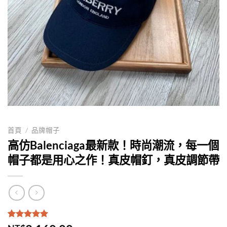
首頁
/
品牌帽子
高仿Balenciaga最新款！時尚潮流，每一個
帽子都是用心之作！真皮帽釘，真皮調節帶
評分
1
5.00
/