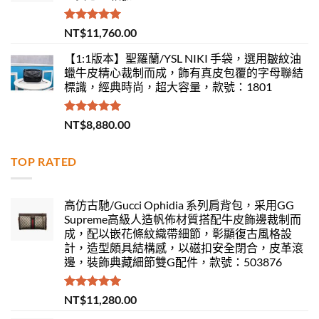
評分
5.00
NT$
11,760.00
滿分 5
【1:1版本】聖羅蘭/YSL NIKI 手袋，選用皺紋油
蠟牛皮精心裁制而成，飾有真皮包覆的字母聯結
標識，經典時尚，超大容量，款號：1801
評分
5.00
NT$
8,880.00
滿分 5
TOP RATED
高仿古馳/Gucci Ophidia 系列肩背包，采用GG
Supreme高級人造帆佈材質搭配牛皮飾邊裁制而
成，配以嵌花條紋織帶細節，彰顯復古風格設
計，造型頗具結構感，以磁扣安全閉合，皮革滾
邊，裝飾典藏細節雙G配件，款號：503876
評分
5.00
NT$
11,280.00
滿分 5