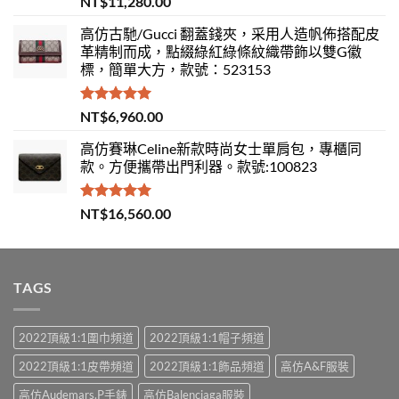
NT$
11,280.00
滿分 5
高仿古馳/Gucci 翻蓋錢夾，采用人造帆佈搭配皮
革精制而成，點綴綠紅綠條紋織帶飾以雙G徽
標，簡單大方，款號：523153
評分
5.00
NT$
6,960.00
滿分 5
高仿賽琳Celine新款時尚女士單肩包，專櫃同
款。方便攜帶出門利器。款號:100823
評分
5.00
NT$
16,560.00
滿分 5
TAGS
2022頂級1:1圍巾頻道
2022頂級1:1帽子頻道
2022頂級1:1皮帶頻道
2022頂級1:1飾品頻道
高仿A&F服裝
高仿Audemars.P手錶
高仿Balenciaga服裝