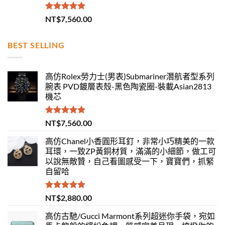
評分
5.00
NT$
7,560.00
滿分 5
BEST SELLING
高仿Rolex勞力士(男表)Submariner潛航者型系列
腕表 PVD鍍層表殼-黑色陶瓷圈-裝載Asian2813
機芯
評分
5.00
NT$
7,560.00
滿分 5
高仿Chanel小香圓形耳釘，非常小巧精美的一款
耳環，一致ZP黃銅材質，滿滿的小細節，做工可
以說無敵贊，自己看圖感受一下，寶寶們，抓緊
自留哈
評分
5.00
NT$
2,880.00
滿分 5
高仿古馳/Gucci Marmont系列超迷你手袋，宛如