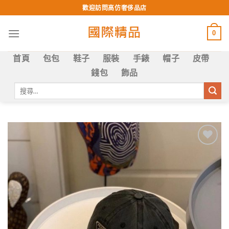
Skip
歡迎訪問高仿奢侈品店
to
content
0
首頁
包包
鞋子
服裝
手錶
帽子
皮帶
錢包
飾品
搜
尋
關
鍵
字:
Add to
wishlist