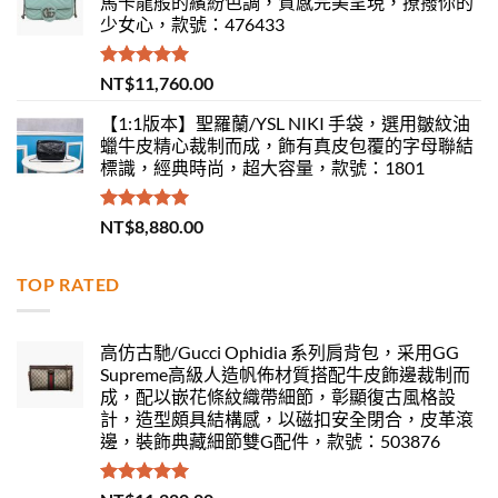
馬卡龍般的繽紛色調，質感完美呈現，撩撥你的
少女心，款號：476433
評分
5.00
NT$
11,760.00
滿分 5
【1:1版本】聖羅蘭/YSL NIKI 手袋，選用皺紋油
蠟牛皮精心裁制而成，飾有真皮包覆的字母聯結
標識，經典時尚，超大容量，款號：1801
評分
5.00
NT$
8,880.00
滿分 5
TOP RATED
高仿古馳/Gucci Ophidia 系列肩背包，采用GG
Supreme高級人造帆佈材質搭配牛皮飾邊裁制而
成，配以嵌花條紋織帶細節，彰顯復古風格設
計，造型頗具結構感，以磁扣安全閉合，皮革滾
邊，裝飾典藏細節雙G配件，款號：503876
評分
5.00