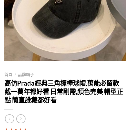
首頁
/
品牌帽子
高仿Prada經典三角標棒球帽,萬能必留款
戴一萬年都好看 日常剛需,顏色完美 帽型正
點 簡直誰戴都好看