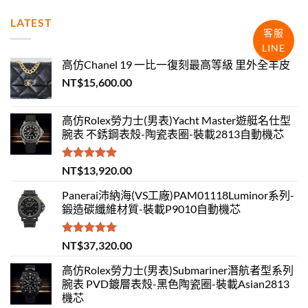
LATEST
客服
LINE
高仿Chanel 19 一比一復刻最高等級 里外全羊皮
NT$
15,600.00
高仿Rolex勞力士(男表)Yacht Master遊艇名仕型
腕表 不銹鋼表殼-陶瓷表圈-裝載2813自動機芯
評分
5.00
NT$
13,920.00
滿分 5
Panerai沛納海(VS工廠)PAM01118Luminor系列-
鍛造碳纖維材質-裝載P9010自動機芯
評分
5.00
NT$
37,320.00
滿分 5
高仿Rolex勞力士(男表)Submariner潛航者型系列
腕表 PVD鍍層表殼-黑色陶瓷圈-裝載Asian2813
機芯