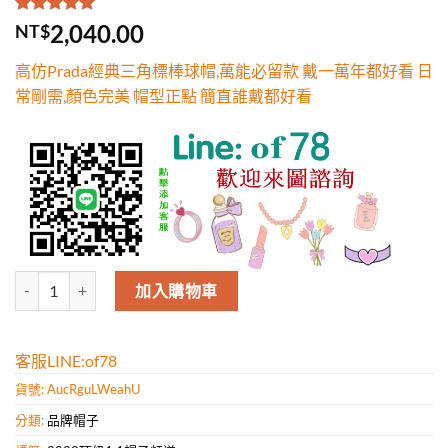
評分
1
5.00
/
2,040.00
NT$
5，已有
位
顧客進行評
高仿Prada經典三角標棒球帽,萬能必留款 戴一萬年都好看 日
分
常剛需,顏色完美 帽型正點 簡直誰戴都好看
高仿Prada經典三角標棒球帽,萬能必留款 戴一萬年都好看 日常剛需,顏
加入購物車
客服LINE:of78
貨號:
AucRguLWeahU
分類:
品牌帽子