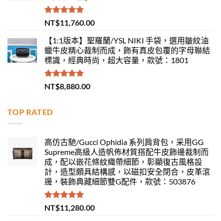
評分
5.00
NT$
11,760.00
滿分 5
【1:1版本】聖羅蘭/YSL NIKI 手袋，選用皺紋油
蠟牛皮精心裁制而成，飾有真皮包覆的字母聯結
標識，經典時尚，超大容量，款號：1801
評分
5.00
NT$
8,880.00
滿分 5
TOP RATED
高仿古馳/Gucci Ophidia 系列肩背包，采用GG
Supreme高級人造帆佈材質搭配牛皮飾邊裁制而
成，配以嵌花條紋織帶細節，彰顯復古風格設
計，造型頗具結構感，以磁扣安全閉合，皮革滾
邊，裝飾典藏細節雙G配件，款號：503876
評分
5.00
NT$
11,280.00
滿分 5