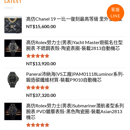
LATEST
客服
LINE
高仿Chanel 19 一比一復刻最高等級 里外全羊皮
NT$
15,600.00
高仿Rolex勞力士(男表)Yacht Master遊艇名仕型
腕表 不銹鋼表殼-陶瓷表圈-裝載2813自動機芯
評分
5.00
NT$
13,920.00
滿分 5
Panerai沛納海(VS工廠)PAM01118Luminor系列-
鍛造碳纖維材質-裝載P9010自動機芯
評分
5.00
NT$
37,320.00
滿分 5
高仿Rolex勞力士(男表)Submariner潛航者型系列
腕表 PVD鍍層表殼-黑色陶瓷圈-裝載Asian2813
機芯