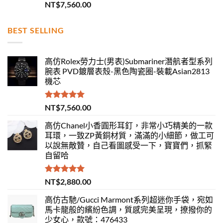
評分
5.00
NT$
7,560.00
滿分 5
BEST SELLING
高仿Rolex勞力士(男表)Submariner潛航者型系列
腕表 PVD鍍層表殼-黑色陶瓷圈-裝載Asian2813
機芯
評分
5.00
NT$
7,560.00
滿分 5
高仿Chanel小香圓形耳釘，非常小巧精美的一款
耳環，一致ZP黃銅材質，滿滿的小細節，做工可
以說無敵贊，自己看圖感受一下，寶寶們，抓緊
自留哈
評分
5.00
NT$
2,880.00
滿分 5
高仿古馳/Gucci Marmont系列超迷你手袋，宛如
馬卡龍般的繽紛色調，質感完美呈現，撩撥你的
少女心，款號：476433