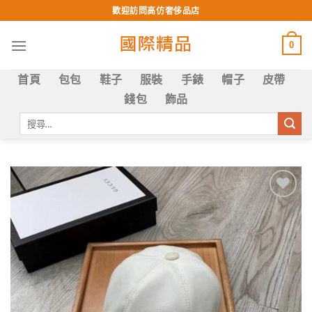
Skip
歡迎訪問高仿奢侈品店
to
content
0
首頁
包包
鞋子
服裝
手錶
帽子
皮帶
錢包
飾品
搜
尋
關
鍵
字:
Add to
wishlist