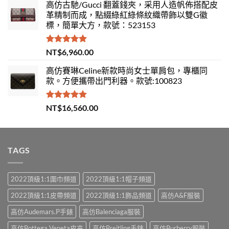
高仿古馳/Gucci 翻蓋錢夾，采用人造帆佈搭配皮
革精制而成，點綴綠紅綠條紋織帶飾以雙G徽
標，簡單大方，款號：523153
評分
5.00
NT$
6,960.00
滿分 5
高仿賽琳Celine新款時尚女士單肩包，專櫃同
款。方便攜帶出門利器。款號:100823
評分
5.00
NT$
16,560.00
滿分 5
TAGS
2022頂級1:1圍巾頻道
2022頂級1:1帽子頻道
2022頂級1:1皮帶頻道
2022頂級1:1飾品頻道
高仿A&F服裝
高仿Audemars.P手錶
高仿Balenciaga服裝
高仿Bottega Veneta皮夹
高仿Breitling手錶
高仿Burberry服裝