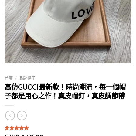
首頁
/
品牌帽子
高仿GUCCI最新款！時尚潮流，每一個帽
子都是用心之作！真皮帽釘，真皮調節帶
評分
1
5.00
/