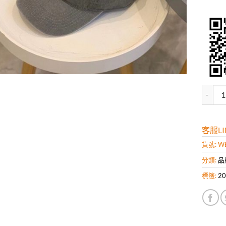
高仿Pr
客服LIN
貨號:
W
分類:
品
標籤:
2