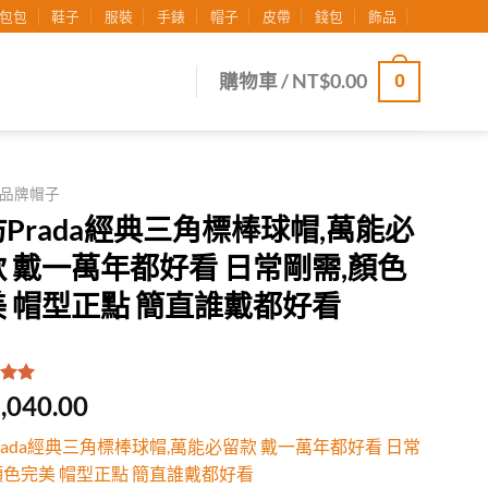
包包
鞋子
服裝
手錶
帽子
皮帶
錢包
飾品
0
購物車 /
NT$
0.00
品牌帽子
Prada經典三角標棒球帽,萬能必
 戴一萬年都好看 日常剛需,顏色
 帽型正點 簡直誰戴都好看
.00
/
,040.00
有
位
行評
rada經典三角標棒球帽,萬能必留款 戴一萬年都好看 日常
顏色完美 帽型正點 簡直誰戴都好看