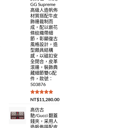
GG Supreme
高級人造帆佈
材質搭配牛皮
飾邊裁制而
成，配以嵌花
條紋織帶細
節，彰顯復古
風格設計，造
型頗具結構
感，以磁扣安
全閉合，皮革
滾邊，裝飾典
藏細節雙G配
件，款號：
503876
評分
5.00
NT$
11,280.00
滿分 5
高仿古
馳/Gucci 翻蓋
錢夾，采用人
造帆佈搭配皮