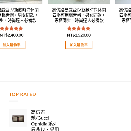
易威登LV新款時尚休閑
高仿路易威登LV新款時尚休閑
高仿路
用鴨舌帽，男女同款，
四季可用鴨舌帽，男女同款，
四季
步，時尚達人必備款
專櫃同步，時尚達人必備款
專櫃
NT$
2,400.00
NT$
2,520.00
評分
5.00
評分
5.00
滿分 5
滿分 5
加入購物車
加入購物車
TOP RATED
力
高仿古
馳/Gucci
Ophidia 系列
肩背包，采用