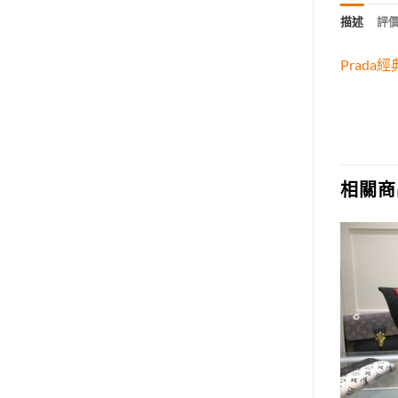
描述
評價 
Prad
相關商
Add to
Add to
wishlist
wishlist