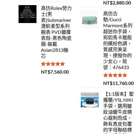
滿分 5
評分
5.00
NT$
2,880.00
滿分 5
高仿Rolex勞力
高仿古
士(男
馳/Gucci
表)Submariner
Marmont系列
潛航者型系列
超迷你手袋，
腕表 PVD鍍層
宛如馬卡龍般
表殼-黑色陶瓷
的繽紛色調，
圈-裝載
質感完美呈
Asian2813機
現，撩撥你的
芯
少女心，款
號：476433
評分
5.00
NT$
7,560.00
滿分 5
評分
5.00
NT$
11,760.00
滿分 5
【1:1版本】聖
羅蘭/YSL NIKI
手袋，選用皺
紋油蠟牛皮精
心裁制而成，
飾有真皮包覆
的字母聯結標