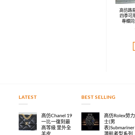
威登LV新款時尚休閑
高仿路易威登LV新款時尚休閑
高仿路
鴨舌帽，男女同款，
四季可用鴨舌帽，男女同款，
四季可
步，時尚達人必備款
專櫃同步，時尚達人必備款
專櫃同
T$
2,520.00
NT$
2,520.00
評分
5.00
評分
5.00
分 5
滿分 5
加入購物車
加入購物車
LATEST
BEST SELLING
高仿Chanel 19
高仿Rolex勞
一比一復刻最
士(男
高等級 里外全
表)Submariner
羊皮
潛航者型系列