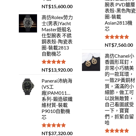
腕表 PVD鍍層
NT$
15,600.00
表殼-黑色陶瓷
圈-裝載
高仿Rolex勞力
Asian2813機
士(男表)Yacht
芯
Master遊艇名
仕型腕表 不銹
鋼表殼-陶瓷表
評分
5.00
NT$
7,560.00
圈-裝載2813
滿分 5
自動機芯
高仿Chanel小
香圓形耳釘，
非常小巧精美
評分
5.00
NT$
13,920.00
的一款耳環，
滿分 5
一致ZP黃銅材
Panerai沛納海
質，滿滿的小
(VS工
細節，做工可
廠)PAM01118Luminor
以說無敵贊，
系列-鍛造碳纖
自己看圖感受
維材質-裝載
一下，寶寶
P9010自動機
們，抓緊自留
芯
哈
評分
5.00
NT$
37,320.00