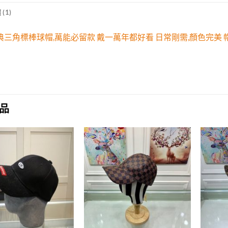
(1)
a經典三角標棒球帽,萬能必留款 戴一萬年都好看 日常剛需,顏色完美 
品
Add to
Add to
wishlist
wishlist