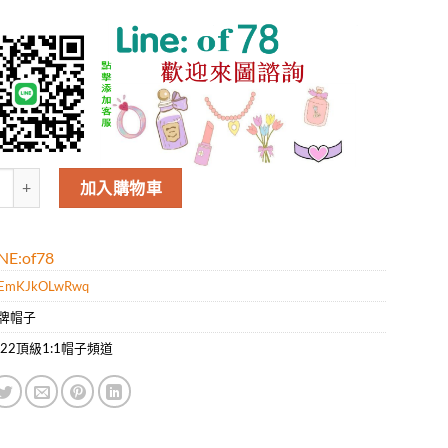
ada經典三角標棒球帽,萬能必留款 戴一萬年都好看 日常剛需,顏色完美 帽
加入購物車
E:of78
EmKJkOLwRwq
牌帽子
022頂級1:1帽子頻道