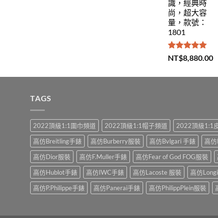
識，經典時
尚，超大容
量，款號：
1801
評分
5.00
NT$
8,880.00
滿分 5
TAGS
2022頂級1:1圍巾頻道
2022頂級1:1帽子頻道
2022頂級1:
高仿Breitling手錶
高仿Burberry服裝
高仿Bvlgari 手錶
高仿
高仿Dior服裝
高仿F.Muller手錶
高仿Fear of God FOG服裝
高仿Hublot手錶
高仿IWC手錶
高仿Lacoste 服裝
高仿Long
高仿P.Philippe手錶
高仿Panerai手錶
高仿PhilippPlein服裝