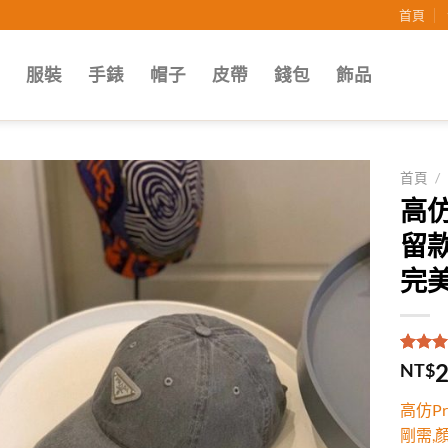
首頁
子
服裝
手錶
帽子
皮帶
錢包
飾品
首頁
/
高仿
Add to
留款
wishlist
完美
評分
1
5
2
NT$
5，已
顧客進
高仿P
分
剛需,