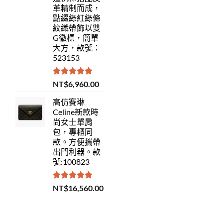
革精制而成，
點綴綠紅綠條
紋織帶飾以雙
G徽標，簡單
大方，款號：
523153
評分
5.00
NT$
6,960.00
滿分 5
高仿賽琳
Celine新款時
尚女士單肩
包，專櫃同
款。方便攜帶
出門利器。款
號:100823
評分
5.00
NT$
16,560.00
滿分 5