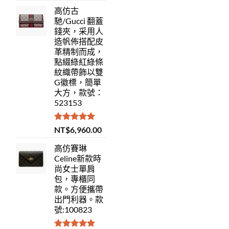
高仿古
馳/Gucci 翻蓋
錢夾，采用人
造帆佈搭配皮
革精制而成，
點綴綠紅綠條
紋織帶飾以雙
G徽標，簡單
大方，款號：
523153
評分
5.00
NT$
6,960.00
滿分 5
高仿賽琳
Celine新款時
尚女士單肩
包，專櫃同
款。方便攜帶
出門利器。款
號:100823