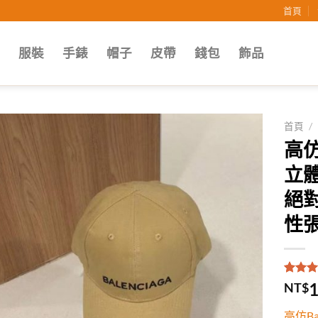
首頁
子
服裝
手錶
帽子
皮帶
錢包
飾品
首頁
/
高仿
Add to
立體
wishlist
絕
性
評分
1
5
1
NT$
5，已
顧客進
高仿B
分