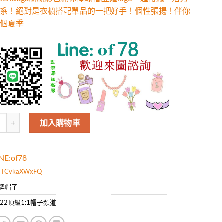
系！絕對是衣櫥搭配單品的一把好手！個性張揚！伴你
個夏季
lenciaga新款彩色純棉棒球帽,立體logo，超帶感，活力繽紛色系！
加入購物車
E:of78
JTCvkaXWxFQ
牌帽子
022頂級1:1帽子頻道