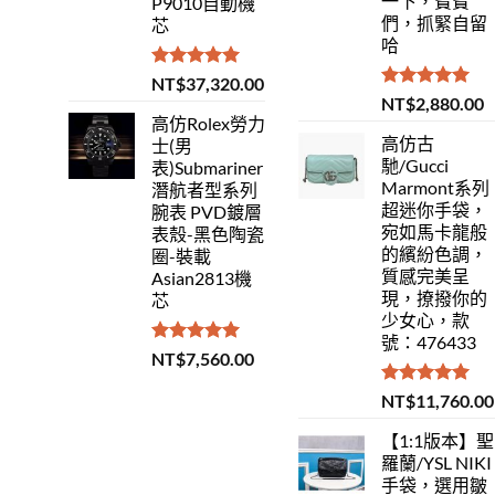
一下，寶寶
P9010自動機
們，抓緊自留
芯
哈
評分
5.00
NT$
37,320.00
滿分 5
評分
5.00
NT$
2,880.00
滿分 5
高仿Rolex勞力
高仿古
士(男
馳/Gucci
表)Submariner
Marmont系列
潛航者型系列
超迷你手袋，
腕表 PVD鍍層
宛如馬卡龍般
表殼-黑色陶瓷
的繽紛色調，
圈-裝載
質感完美呈
Asian2813機
現，撩撥你的
芯
少女心，款
號：476433
評分
5.00
NT$
7,560.00
滿分 5
評分
5.00
NT$
11,760.00
滿分 5
【1:1版本】聖
羅蘭/YSL NIKI
手袋，選用皺