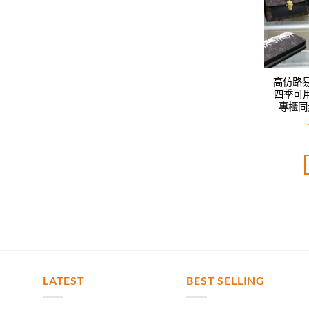
威登LV新款時尚休閑
高仿路易威登LV新款時尚休閑
高仿路
鴨舌帽，男女同款，
四季可用鴨舌帽，男女同款，
四季可
步，時尚達人必備款
專櫃同步，時尚達人必備款
專櫃同
T$
2,520.00
NT$
2,400.00
評分
5.00
評分
5.00
分 5
滿分 5
加入購物車
加入購物車
LATEST
BEST SELLING