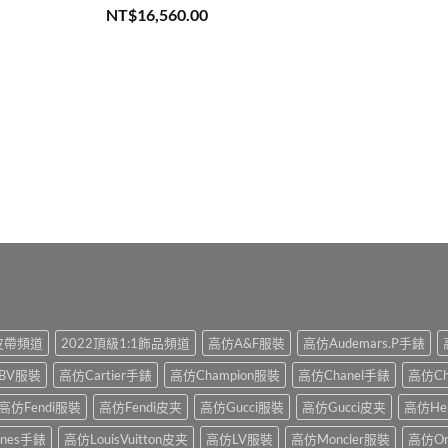
評分
5.00
NT$
16,560.00
滿分 5
1皮帶頻道
2022頂級1:1飾品頻道
高仿A&F服裝
高仿Audemars.P手錶
BV服裝
高仿Cartier手錶
高仿Champion服裝
高仿Chanel手錶
高仿Ch
高仿Fendi服裝
高仿Fendi皮夹
高仿Gucci服裝
高仿Gucci皮夹
高仿He
ines手錶
高仿LouisVuitton皮夹
高仿LV服裝
高仿Moncler服裝
高仿O