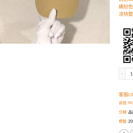
繽紛色
涼快整
高仿Ba
客服LIN
貨號:
M
分類:
品
標籤:
2