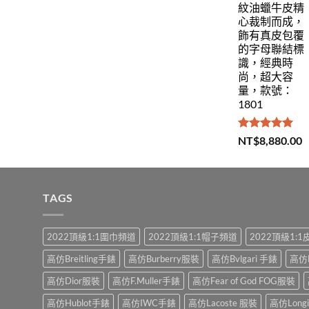
紋油蠟牛皮精
心裁制而成，
飾有真皮包覆
的字母聯結標
識，經典時
尚，超大容
量，款號：
1801
評分
5.00
NT$
8,880.00
滿分 5
TAGS
2022頂級1:1圍巾頻道
2022頂級1:1帽子頻道
2022頂級1:
高仿Breitling手錶
高仿Burberry服裝
高仿Bvlgari 手錶
高仿
高仿Dior服裝
高仿F.Muller手錶
高仿Fear of God FOG服裝
高仿Hublot手錶
高仿IWC手錶
高仿Lacoste 服裝
高仿Long