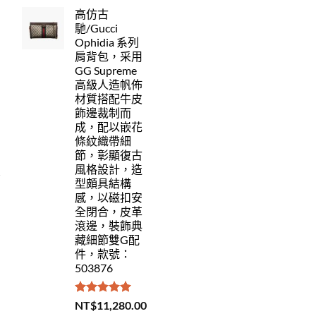
力
高仿古
馳/Gucci
Ophidia 系列
肩背包，采用
GG Supreme
高級人造帆佈
材質搭配牛皮
飾邊裁制而
成，配以嵌花
條紋織帶細
節，彰顯復古
風格設計，造
型頗具結構
感，以磁扣安
全閉合，皮革
滾邊，裝飾典
藏細節雙G配
件，款號：
503876
評分
5.00
NT$
11,280.00
滿分 5