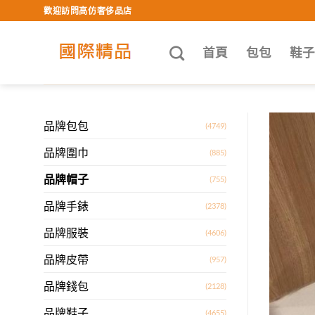
Skip
歡迎訪問高仿奢侈品店
to
content
首頁
包包
鞋
品牌包包
(4749)
品牌圍巾
(885)
品牌帽子
(755)
品牌手錶
(2378)
品牌服裝
(4606)
品牌皮帶
(957)
品牌錢包
(2128)
品牌鞋子
(4655)