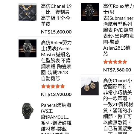
高仿Chanel 19
高仿Rolex勞
一比一復刻最
士(男
高等級 里外全
表)Submariner
羊皮
潛航者型系列
腕表 PVD鍍層
NT$
15,600.00
表殼-黑色陶瓷
圈-裝載
高仿Rolex勞力
Asian2813機
士(男表)Yacht
芯
Master遊艇名
仕型腕表 不銹
鋼表殼-陶瓷表
評分
5.00
NT$
7,560.00
圈-裝載2813
滿分 5
自動機芯
高仿Chanel小
香圓形耳釘，
非常小巧精美
評分
5.00
NT$
13,920.00
的一款耳環，
滿分 5
一致ZP黃銅材
Panerai沛納海
質，滿滿的小
(VS工
細節，做工可
廠)PAM01118Luminor
以說無敵贊，
系列-鍛造碳纖
自己看圖感受
維材質-裝載