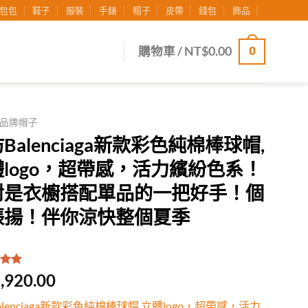
包包
鞋子
服裝
手錶
帽子
皮帶
錢包
飾品
0
購物車 /
NT$
0.00
品牌帽子
Balenciaga新款彩色純棉棒球帽,
logo，超帶感，活力繽紛色系！
對是衣櫥搭配單品的一把好手！個
張揚！伴你涼快整個夏季
.00
/
,920.00
有
位
行評
alenciaga新款彩色純棉棒球帽,立體logo，超帶感，活力