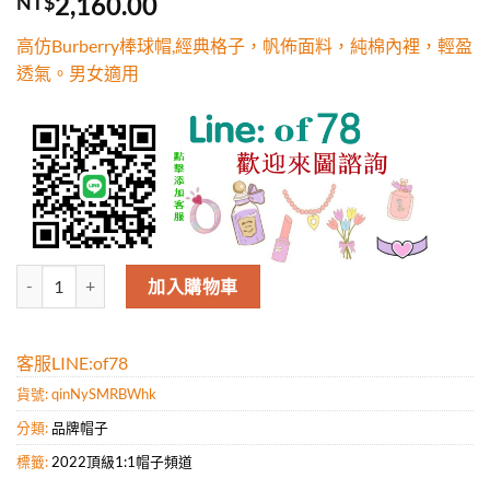
2,160.00
NT$
5，已有
位
顧客進行評
高仿Burberry棒球帽,經典格子，帆佈面料，純棉內裡，輕盈
分
透氣。男女適用
高仿Burberry棒球帽,經典格子，帆佈面料，純棉內裡，輕盈透氣。男
加入購物車
客服LINE:of78
貨號:
qinNySMRBWhk
分類:
品牌帽子
標籤:
2022頂級1:1帽子頻道