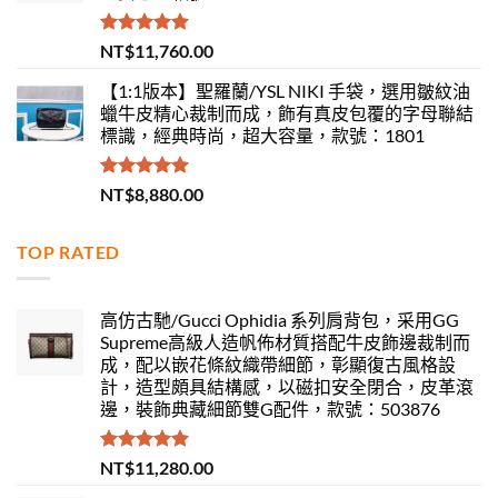
評分
5.00
NT$
11,760.00
滿分 5
【1:1版本】聖羅蘭/YSL NIKI 手袋，選用皺紋油
蠟牛皮精心裁制而成，飾有真皮包覆的字母聯結
標識，經典時尚，超大容量，款號：1801
評分
5.00
NT$
8,880.00
滿分 5
TOP RATED
高仿古馳/Gucci Ophidia 系列肩背包，采用GG
Supreme高級人造帆佈材質搭配牛皮飾邊裁制而
成，配以嵌花條紋織帶細節，彰顯復古風格設
計，造型頗具結構感，以磁扣安全閉合，皮革滾
邊，裝飾典藏細節雙G配件，款號：503876
評分
5.00
NT$
11,280.00
滿分 5