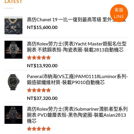
LATEST
客服
LINE
高仿Chanel 19 一比一復刻最高等級 里外全羊皮
NT$
15,600.00
高仿Rolex勞力士(男表)Yacht Master遊艇名仕型
腕表 不銹鋼表殼-陶瓷表圈-裝載2813自動機芯
評分
5.00
NT$
13,920.00
滿分 5
Panerai沛納海(VS工廠)PAM01118Luminor系列-
鍛造碳纖維材質-裝載P9010自動機芯
評分
5.00
NT$
37,320.00
滿分 5
高仿Rolex勞力士(男表)Submariner潛航者型系列
腕表 PVD鍍層表殼-黑色陶瓷圈-裝載Asian2813
機芯