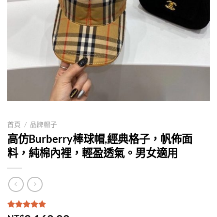
首頁
/
品牌帽子
高仿Burberry棒球帽,經典格子，帆佈面
料，純棉內裡，輕盈透氣。男女適用
評分
1
5.00
/