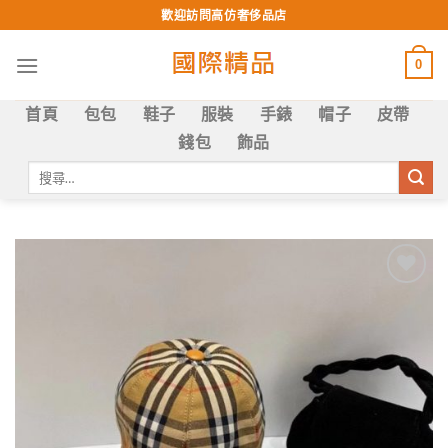
Skip
歡迎訪問高仿奢侈品店
to
content
0
首頁
包包
鞋子
服裝
手錶
帽子
皮帶
錢包
飾品
搜
尋
關
鍵
字:
Add to
wishlist