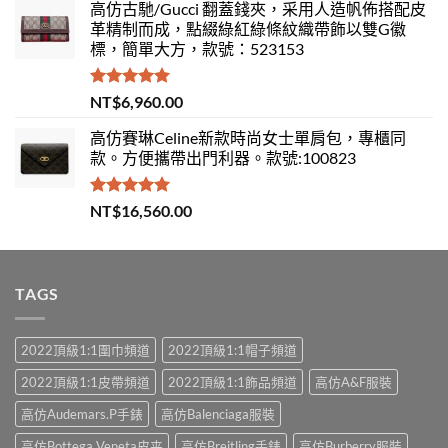
高仿古馳/Gucci 翻蓋錢夾，采用人造帆佈搭配皮
革精制而成，點綴綠紅綠條紋織帶飾以雙G徽
標，簡單大方，款號：523153
評分
5.00
NT$
6,960.00
滿分 5
高仿賽琳Celine新款時尚女士單肩包，專櫃同
款。方便攜帶出門利器。款號:100823
評分
5.00
NT$
16,560.00
滿分 5
TAGS
2022頂級1:1圍巾頻道
2022頂級1:1帽子頻道
2022頂級1:1皮帶頻道
2022頂級1:1飾品頻道
高仿A&F服裝
高仿Audemars.P手錶
高仿Balenciaga服裝
高仿Bottega Veneta皮夹
高仿Breitling手錶
高仿Burberry服裝