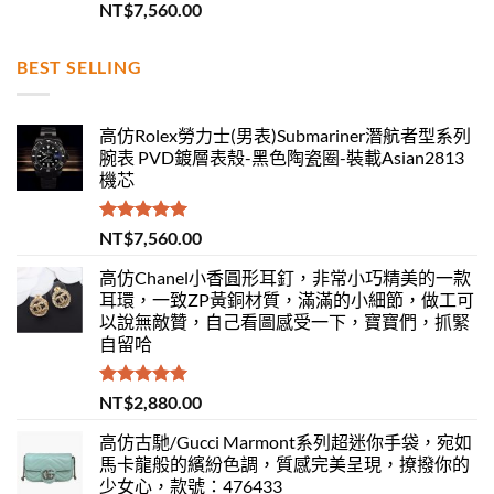
評分
5.00
NT$
7,560.00
滿分 5
BEST SELLING
高仿Rolex勞力士(男表)Submariner潛航者型系列
腕表 PVD鍍層表殼-黑色陶瓷圈-裝載Asian2813
機芯
評分
5.00
NT$
7,560.00
滿分 5
高仿Chanel小香圓形耳釘，非常小巧精美的一款
耳環，一致ZP黃銅材質，滿滿的小細節，做工可
以說無敵贊，自己看圖感受一下，寶寶們，抓緊
自留哈
評分
5.00
NT$
2,880.00
滿分 5
高仿古馳/Gucci Marmont系列超迷你手袋，宛如
馬卡龍般的繽紛色調，質感完美呈現，撩撥你的
少女心，款號：476433