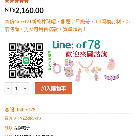
評分
1
5.00
/
2,160.00
NT$
5，已有
位
顧客進行評
高仿Gucci21新款棒球帽，側邊字母織帶，1:1開模訂制，帥
分
氣時尚，男女可用百搭款，質量超贊！
高仿Gucci21新款棒球帽，側邊字母織帶，1:1開模訂制，帥氣時尚
加入購物車
客服LINE:of78
貨號:
gHNZZclRykPa
分類:
品牌帽子