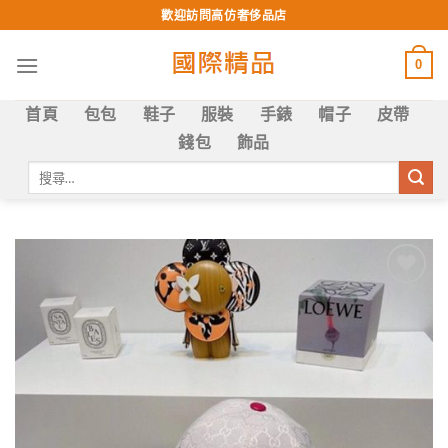
Skip
歡迎訪問高仿奢侈品店
to
content
0
首頁
包包
鞋子
服裝
手錶
帽子
皮帶
錢包
飾品
搜
尋
關
鍵
字:
Add to
wishlist