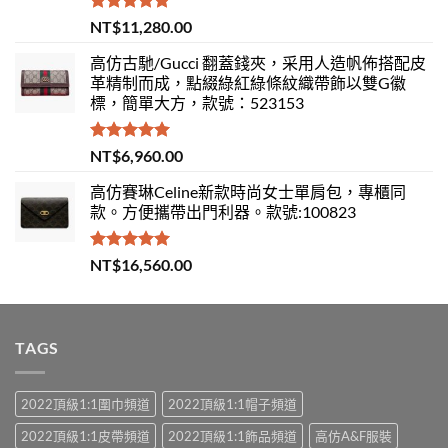
評分
5.00
NT$
11,280.00
滿分 5
高仿古馳/Gucci 翻蓋錢夾，采用人造帆佈搭配皮
革精制而成，點綴綠紅綠條紋織帶飾以雙G徽
標，簡單大方，款號：523153
評分
5.00
NT$
6,960.00
滿分 5
高仿賽琳Celine新款時尚女士單肩包，專櫃同
款。方便攜帶出門利器。款號:100823
評分
5.00
NT$
16,560.00
滿分 5
TAGS
2022頂級1:1圍巾頻道
2022頂級1:1帽子頻道
2022頂級1:1皮帶頻道
2022頂級1:1飾品頻道
高仿A&F服裝