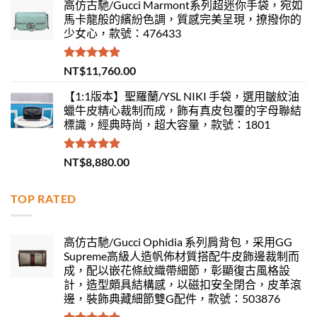
高仿古馳/Gucci Marmont系列超迷你手袋，宛如
馬卡龍般的繽紛色調，質感完美呈現，撩撥你的
少女心，款號：476433
評分
5.00
NT$
11,760.00
滿分 5
【1:1版本】聖羅蘭/YSL NIKI 手袋，選用皺紋油
蠟牛皮精心裁制而成，飾有真皮包覆的字母聯結
標識，經典時尚，超大容量，款號：1801
評分
5.00
NT$
8,880.00
滿分 5
TOP RATED
高仿古馳/Gucci Ophidia 系列肩背包，采用GG
Supreme高級人造帆佈材質搭配牛皮飾邊裁制而
成，配以嵌花條紋織帶細節，彰顯復古風格設
計，造型頗具結構感，以磁扣安全閉合，皮革滾
邊，裝飾典藏細節雙G配件，款號：503876