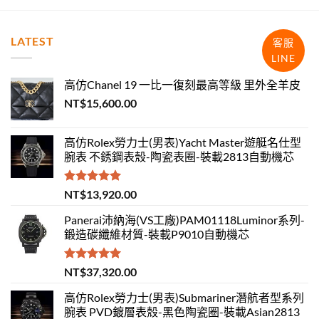
LATEST
客服
LINE
高仿Chanel 19 一比一復刻最高等級 里外全羊皮
NT$
15,600.00
高仿Rolex勞力士(男表)Yacht Master遊艇名仕型
腕表 不銹鋼表殼-陶瓷表圈-裝載2813自動機芯
評分
5.00
NT$
13,920.00
滿分 5
Panerai沛納海(VS工廠)PAM01118Luminor系列-
鍛造碳纖維材質-裝載P9010自動機芯
評分
5.00
NT$
37,320.00
滿分 5
高仿Rolex勞力士(男表)Submariner潛航者型系列
腕表 PVD鍍層表殼-黑色陶瓷圈-裝載Asian2813