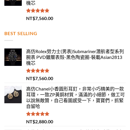
機芯
評分
5.00
NT$
7,560.00
滿分 5
BEST SELLING
高仿Rolex勞力士(男表)Submariner潛航者型系列
腕表 PVD鍍層表殼-黑色陶瓷圈-裝載Asian2813
機芯
評分
5.00
NT$
7,560.00
滿分 5
高仿Chanel小香圓形耳釘，非常小巧精美的一款
耳環，一致ZP黃銅材質，滿滿的小細節，做工可
以說無敵贊，自己看圖感受一下，寶寶們，抓緊
自留哈
評分
5.00
NT$
2,880.00
滿分 5