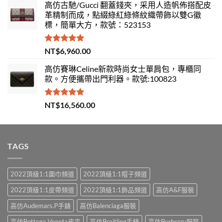
高仿古馳/Gucci 翻蓋錢夾，采用人造帆佈搭配皮
革精制而成，點綴綠紅綠條紋織帶飾以雙G徽
標，簡單大方，款號：523153
評分
5.00
NT$
6,960.00
滿分 5
高仿賽琳Celine新款時尚女士單肩包，專櫃同
款。方便攜帶出門利器。款號:100823
評分
5.00
NT$
16,560.00
滿分 5
TAGS
2022頂級1:1圍巾頻道
2022頂級1:1帽子頻道
2022頂級1:1皮帶頻道
2022頂級1:1飾品頻道
高仿A&F服裝
高仿Audemars.P手錶
高仿Balenciaga服裝
高仿Bottega Veneta皮夹
高仿Breitling手錶
高仿Burberry服裝