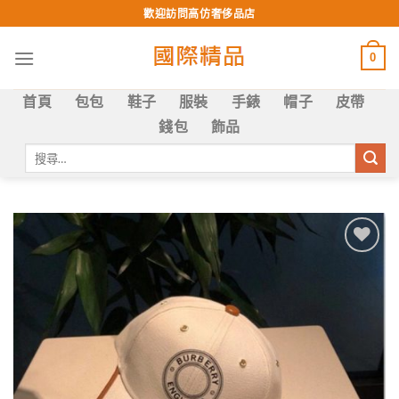
Skip
歡迎訪問高仿奢侈品店
to
content
0
首頁
包包
鞋子
服裝
手錶
帽子
皮帶
錢包
飾品
搜
尋
關
鍵
字:
Add to
wishlist