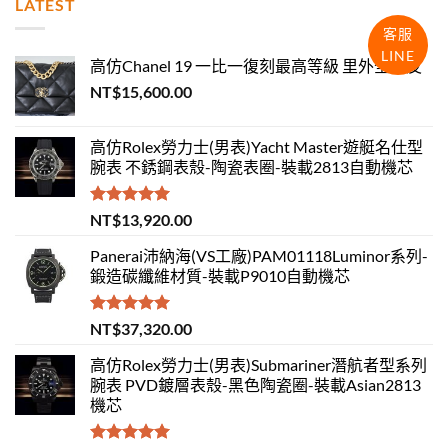
LATEST
客服
LINE
高仿Chanel 19 一比一復刻最高等級 里外全羊皮
NT$
15,600.00
高仿Rolex勞力士(男表)Yacht Master遊艇名仕型
腕表 不銹鋼表殼-陶瓷表圈-裝載2813自動機芯
評分
5.00
NT$
13,920.00
滿分 5
Panerai沛納海(VS工廠)PAM01118Luminor系列-
鍛造碳纖維材質-裝載P9010自動機芯
評分
5.00
NT$
37,320.00
滿分 5
高仿Rolex勞力士(男表)Submariner潛航者型系列
腕表 PVD鍍層表殼-黑色陶瓷圈-裝載Asian2813
機芯