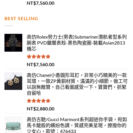
評分
5.00
NT$
7,560.00
滿分 5
BEST SELLING
高仿Rolex勞力士(男表)Submariner潛航者型系列
腕表 PVD鍍層表殼-黑色陶瓷圈-裝載Asian2813
機芯
評分
5.00
NT$
7,560.00
滿分 5
高仿Chanel小香圓形耳釘，非常小巧精美的一款
耳環，一致ZP黃銅材質，滿滿的小細節，做工可
以說無敵贊，自己看圖感受一下，寶寶們，抓緊
自留哈
評分
5.00
NT$
2,880.00
滿分 5
高仿古馳/Gucci Marmont系列超迷你手袋，宛如
馬卡龍般的繽紛色調，質感完美呈現，撩撥你的
少女心，款號：476433