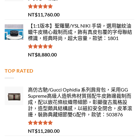
評分
5.00
NT$
11,760.00
滿分 5
【1:1版本】聖羅蘭/YSL NIKI 手袋，選用皺紋油
蠟牛皮精心裁制而成，飾有真皮包覆的字母聯結
標識，經典時尚，超大容量，款號：1801
評分
5.00
NT$
8,880.00
滿分 5
TOP RATED
高仿古馳/Gucci Ophidia 系列肩背包，采用GG
Supreme高級人造帆佈材質搭配牛皮飾邊裁制而
成，配以嵌花條紋織帶細節，彰顯復古風格設
計，造型頗具結構感，以磁扣安全閉合，皮革滾
邊，裝飾典藏細節雙G配件，款號：503876
評分
5.00
NT$
11,280.00
滿分 5