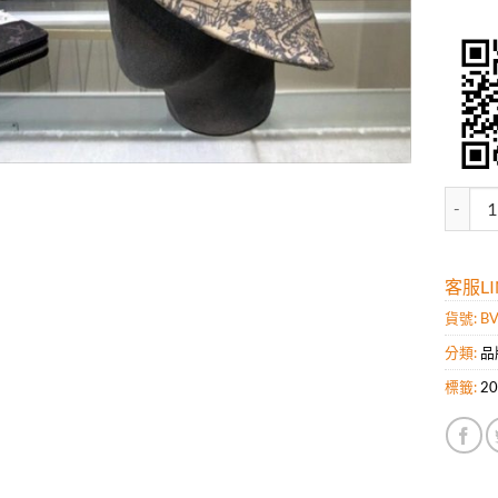
高仿D
客服LIN
貨號:
BV
分類:
品
標籤:
2