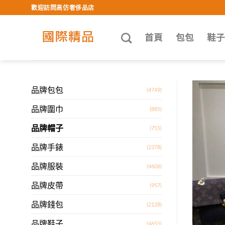
Skip
歡迎訪問高仿奢侈品店
to
content
首頁
包包
鞋
品牌包包
(4749)
品牌圍巾
(885)
品牌帽子
(755)
品牌手錶
(2378)
品牌服裝
(4606)
品牌皮帶
(957)
品牌錢包
(2128)
品牌鞋子
(4655)