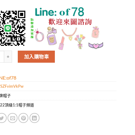
ior21新款漁夫帽，經典復古設計，防曬指數超高，休閑運動風，可隨意折
加入購物車
E:of78
SZFvimVkPw
牌帽子
022頂級1:1帽子頻道