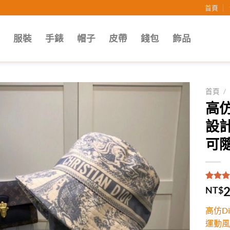
首頁
子
服裝
手錶
帽子
皮帶
錢包
飾品
首頁
/
高仿
Add to
設
wishlist
可
評分
2
5
2
NT$
5，已
顧客進
高仿D
分
運動風