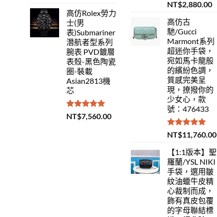
滿分 5
評分
5.00
NT$
2,880.00
滿分 5
高仿Rolex勞力
高仿古
士(男
馳/Gucci
表)Submariner
Marmont系列
潛航者型系列
超迷你手袋，
腕表 PVD鍍層
宛如馬卡龍般
表殼-黑色陶瓷
的繽紛色調，
圈-裝載
質感完美呈
Asian2813機
現，撩撥你的
芯
少女心，款
號：476433
評分
5.00
NT$
7,560.00
滿分 5
評分
5.00
NT$
11,760.00
滿分 5
【1:1版本】聖
羅蘭/YSL NIKI
手袋，選用皺
紋油蠟牛皮精
心裁制而成，
飾有真皮包覆
的字母聯結標