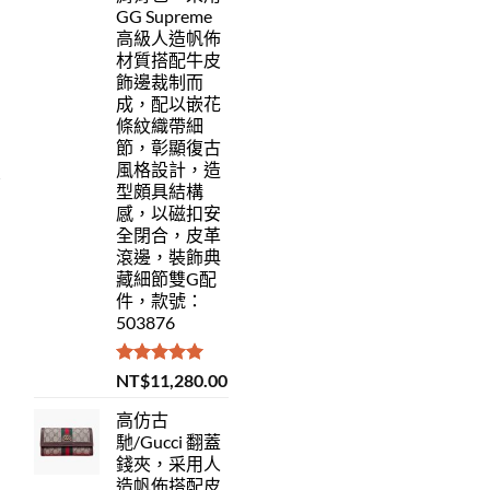
GG Supreme
高級人造帆佈
材質搭配牛皮
飾邊裁制而
成，配以嵌花
條紋織帶細
節，彰顯復古
風格設計，造
型頗具結構
感，以磁扣安
全閉合，皮革
滾邊，裝飾典
藏細節雙G配
件，款號：
503876
評分
5.00
NT$
11,280.00
滿分 5
高仿古
馳/Gucci 翻蓋
錢夾，采用人
造帆佈搭配皮