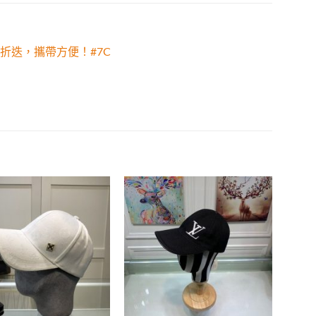
折迭，攜帶方便！#7C
Add to
Add to
wishlist
wishlist