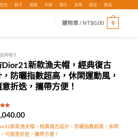
包包
鞋子
服裝
手錶
帽子
皮帶
錢包
飾品
0
購物車 /
NT$
0.00
品牌帽子
Dior21新款漁夫帽，經典復古
計，防曬指數超高，休閑運動風，
隨意折迭，攜帶方便！
.00
/
,040.00
有
位
行評
ior21新款漁夫帽，經典復古設計，防曬指數超高，休閑
，可隨意折迭，攜帶方便！