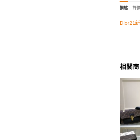
描述
評價 
Dior
相關商
Add to
Add to
wishlist
wishlist