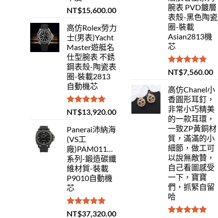
腕表 PVD鍍層
NT$
15,600.00
表殼-黑色陶瓷
圈-裝載
高仿Rolex勞力
Asian2813機
士(男表)Yacht
芯
Master遊艇名
仕型腕表 不銹
鋼表殼-陶瓷表
評分
5.00
NT$
7,560.00
圈-裝載2813
滿分 5
自動機芯
高仿Chanel小
香圓形耳釘，
非常小巧精美
評分
5.00
NT$
13,920.00
的一款耳環，
滿分 5
一致ZP黃銅材
Panerai沛納海
質，滿滿的小
(VS工
細節，做工可
廠)PAM01118Luminor
以說無敵贊，
系列-鍛造碳纖
自己看圖感受
維材質-裝載
一下，寶寶
P9010自動機
們，抓緊自留
芯
哈
評分
5.00
NT$
37,320.00