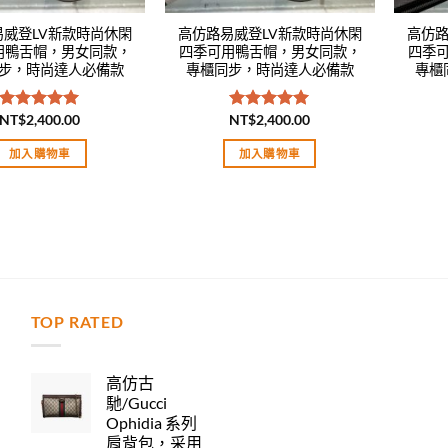
易威登LV新款時尚休閑
高仿路易威登LV新款時尚休閑
高仿路
用鴨舌帽，男女同款，
四季可用鴨舌帽，男女同款，
四季
步，時尚達人必備款
專櫃同步，時尚達人必備款
專櫃
NT$
2,400.00
NT$
2,400.00
評分
5.00
評分
5.00
滿分 5
滿分 5
加入購物車
加入購物車
TOP RATED
力
高仿古
馳/Gucci
Ophidia 系列
肩背包，采用