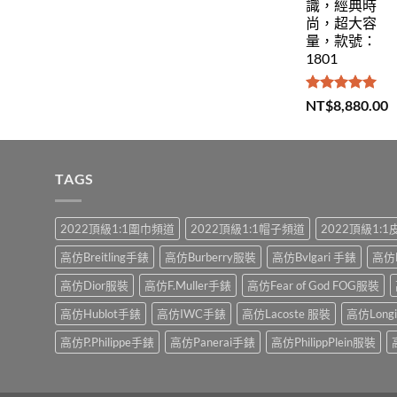
識，經典時
尚，超大容
量，款號：
1801
評分
5.00
NT$
8,880.00
滿分 5
TAGS
2022頂級1:1圍巾頻道
2022頂級1:1帽子頻道
2022頂級1:
高仿Breitling手錶
高仿Burberry服裝
高仿Bvlgari 手錶
高仿
高仿Dior服裝
高仿F.Muller手錶
高仿Fear of God FOG服裝
高仿Hublot手錶
高仿IWC手錶
高仿Lacoste 服裝
高仿Long
高仿P.Philippe手錶
高仿Panerai手錶
高仿PhilippPlein服裝