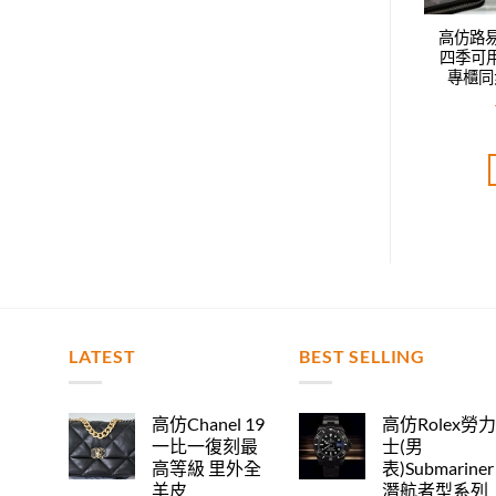
威登LV新款時尚休閑
高仿路易威登LV新款時尚休閑
高仿路
鴨舌帽，男女同款，
四季可用鴨舌帽，男女同款，
四季可
步，時尚達人必備款
專櫃同步，時尚達人必備款
專櫃同
T$
2,520.00
NT$
2,400.00
評分
5.00
評分
5.00
分 5
滿分 5
加入購物車
加入購物車
LATEST
BEST SELLING
高仿Chanel 19
高仿Rolex勞
一比一復刻最
士(男
高等級 里外全
表)Submariner
羊皮
潛航者型系列