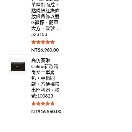
革精制而成，
點綴綠紅綠條
紋織帶飾以雙
G徽標，簡單
大方，款號：
523153
評分
5.00
NT$
6,960.00
滿分 5
高仿賽琳
Celine新款時
尚女士單肩
包，專櫃同
款。方便攜帶
出門利器。款
號:100823
評分
5.00
NT$
16,560.00
滿分 5