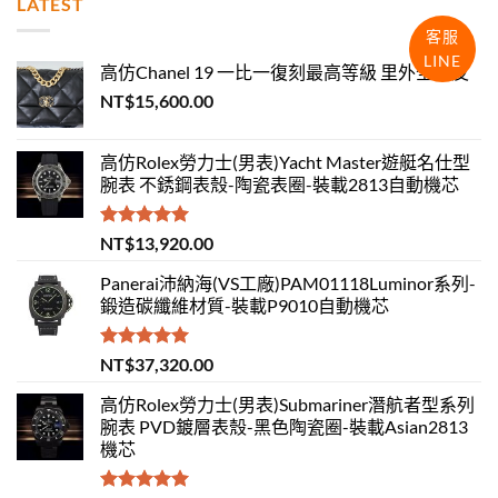
LATEST
客服
LINE
高仿Chanel 19 一比一復刻最高等級 里外全羊皮
NT$
15,600.00
高仿Rolex勞力士(男表)Yacht Master遊艇名仕型
腕表 不銹鋼表殼-陶瓷表圈-裝載2813自動機芯
評分
5.00
NT$
13,920.00
滿分 5
Panerai沛納海(VS工廠)PAM01118Luminor系列-
鍛造碳纖維材質-裝載P9010自動機芯
評分
5.00
NT$
37,320.00
滿分 5
高仿Rolex勞力士(男表)Submariner潛航者型系列
腕表 PVD鍍層表殼-黑色陶瓷圈-裝載Asian2813
機芯