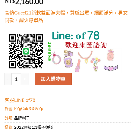
2,160.00
NT$
5，已有
位
顧客進行評
高仿Gucci21新款雙面漁夫帽，質感出眾，細節滿分，男女
分
同款，超火爆單品
高仿Gucci21新款雙面漁夫帽，質感出眾，細節滿分，男女同款，超火
加入購物車
客服LINE:of78
貨號:
PZgCobJGGVZp
分類:
品牌帽子
標籤:
2022頂級1:1帽子頻道