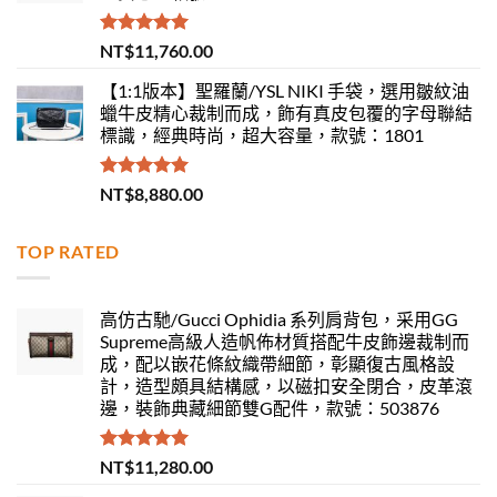
評分
5.00
NT$
11,760.00
滿分 5
【1:1版本】聖羅蘭/YSL NIKI 手袋，選用皺紋油
蠟牛皮精心裁制而成，飾有真皮包覆的字母聯結
標識，經典時尚，超大容量，款號：1801
評分
5.00
NT$
8,880.00
滿分 5
TOP RATED
高仿古馳/Gucci Ophidia 系列肩背包，采用GG
Supreme高級人造帆佈材質搭配牛皮飾邊裁制而
成，配以嵌花條紋織帶細節，彰顯復古風格設
計，造型頗具結構感，以磁扣安全閉合，皮革滾
邊，裝飾典藏細節雙G配件，款號：503876
評分
5.00
NT$
11,280.00
滿分 5