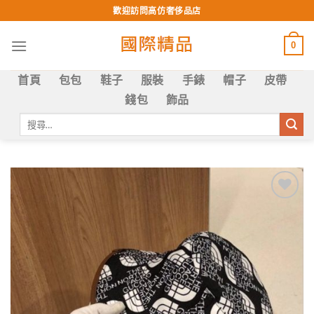
Skip
歡迎訪問高仿奢侈品店
to
content
0
首頁
包包
鞋子
服裝
手錶
帽子
皮帶
錢包
飾品
搜
尋
關
鍵
字:
Add to
wishlist