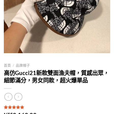
首頁
/
品牌帽子
高仿Gucci21新款雙面漁夫帽，質感出眾，
細節滿分，男女同款，超火爆單品
評分
1
5.00
/