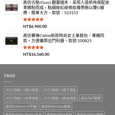
高仿古馳/Gucci 翻蓋錢夾，采用人造帆佈搭配皮
革精制而成，點綴綠紅綠條紋織帶飾以雙G徽
標，簡單大方，款號：523153
評分
5.00
NT$
6,960.00
滿分 5
高仿賽琳Celine新款時尚女士單肩包，專櫃同
款。方便攜帶出門利器。款號:100823
評分
5.00
NT$
16,560.00
滿分 5
TAGS
2022頂級1:1圍巾頻道
2022頂級1:1帽子頻道
2022頂級1:1皮帶頻道
2022頂級1:1飾品頻道
高仿A&F服裝
高仿Audemars.P手錶
高仿Balenciaga服裝
高仿Bottega Veneta皮夹
高仿Breitling手錶
高仿Burberry服裝