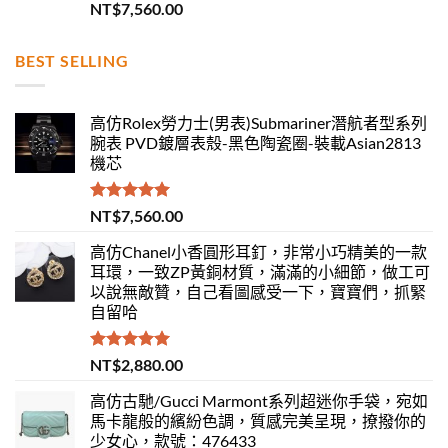
評分
5.00
NT$
7,560.00
滿分 5
BEST SELLING
高仿Rolex勞力士(男表)Submariner潛航者型系列
腕表 PVD鍍層表殼-黑色陶瓷圈-裝載Asian2813
機芯
評分
5.00
NT$
7,560.00
滿分 5
高仿Chanel小香圓形耳釘，非常小巧精美的一款
耳環，一致ZP黃銅材質，滿滿的小細節，做工可
以說無敵贊，自己看圖感受一下，寶寶們，抓緊
自留哈
評分
5.00
NT$
2,880.00
滿分 5
高仿古馳/Gucci Marmont系列超迷你手袋，宛如
馬卡龍般的繽紛色調，質感完美呈現，撩撥你的
少女心，款號：476433