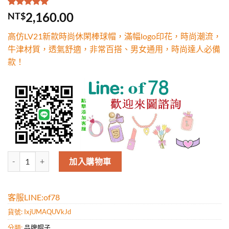
評分
1
5.00
/
2,160.00
NT$
5，已有
位
顧客進行評
高仿LV21新款時尚休閑棒球帽，滿幅logo印花，時尚潮流，
分
牛津材質，透氣舒適，非常百搭、男女通用，時尚達人必備
款！
高仿LV21新款時尚休閑棒球帽，滿幅logo印花，時尚潮流，牛津材
加入購物車
客服LINE:of78
貨號:
IxjUMAQUVkJd
分類:
品牌帽子