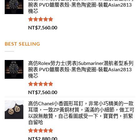
腕表 PVD鍍層表殼-黑色陶瓷圈-裝載Asian2813
機芯
評分
5.00
NT$
7,560.00
滿分 5
BEST SELLING
高仿Rolex勞力士(男表)Submariner潛航者型系列
腕表 PVD鍍層表殼-黑色陶瓷圈-裝載Asian2813
機芯
評分
5.00
NT$
7,560.00
滿分 5
高仿Chanel小香圓形耳釘，非常小巧精美的一款
耳環，一致ZP黃銅材質，滿滿的小細節，做工可
以說無敵贊，自己看圖感受一下，寶寶們，抓緊
自留哈
評分
5.00
NT$
2,880.00