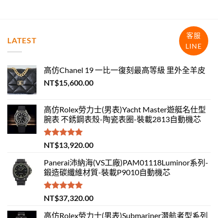
客服
LATEST
LINE
高仿Chanel 19 一比一復刻最高等級 里外全羊皮
NT$
15,600.00
高仿Rolex勞力士(男表)Yacht Master遊艇名仕型
腕表 不銹鋼表殼-陶瓷表圈-裝載2813自動機芯
評分
5.00
NT$
13,920.00
滿分 5
Panerai沛納海(VS工廠)PAM01118Luminor系列-
鍛造碳纖維材質-裝載P9010自動機芯
評分
5.00
NT$
37,320.00
滿分 5
高仿Rolex勞力士(男表)Submariner潛航者型系列