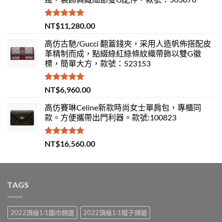
評分
5.00
NT$
11,280.00
滿分 5
高仿古馳/Gucci 翻蓋錢夾，采用人造帆佈搭配皮
革精制而成，點綴綠紅綠條紋織帶飾以雙G徽
標，簡單大方，款號：523153
評分
5.00
NT$
6,960.00
滿分 5
高仿賽琳Celine新款時尚女士單肩包，專櫃同
款。方便攜帶出門利器。款號:100823
評分
5.00
NT$
16,560.00
滿分 5
TAGS
2022頂級1:1圍巾頻道
2022頂級1:1帽子頻道