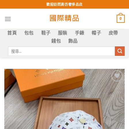
Skip
歡迎訪問高仿奢侈品店
to
content
0
首頁
包包
鞋子
服裝
手錶
帽子
皮帶
錢包
飾品
搜
尋
關
鍵
字:
Add to
wishlist