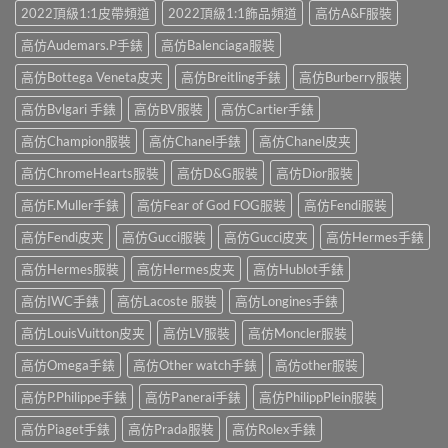
2022頂級1:1皮帶頻道
2022頂級1:1飾品頻道
高仿A&F服裝
高仿Audemars.P手錶
高仿Balenciaga服裝
高仿Bottega Veneta皮夹
高仿Breitling手錶
高仿Burberry服裝
高仿Bvlgari 手錶
高仿BV服裝
高仿Cartier手錶
高仿Champion服裝
高仿Chanel手錶
高仿Chanel皮夹
高仿ChromeHearts服裝
高仿D&G服裝
高仿Dior服裝
高仿F.Muller手錶
高仿Fear of God FOG服裝
高仿Fendi服裝
高仿Fendi皮夹
高仿Gucci服裝
高仿Gucci皮夹
高仿Hermes手錶
高仿Hermes服裝
高仿Hermes皮夹
高仿Hublot手錶
高仿IWC手錶
高仿Lacoste 服裝
高仿Longines手錶
高仿LouisVuitton皮夹
高仿LV服裝
高仿Moncler服裝
高仿Omega手錶
高仿Other watch手錶
高仿other服裝
高仿P.Philippe手錶
高仿Panerai手錶
高仿PhilippPlein服裝
高仿Piaget手錶
高仿Prada服裝
高仿Rolex手錶