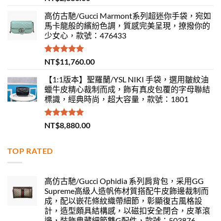
滿分 5
高仿古馳/Gucci Marmont系列超迷你手袋，宛如
馬卡龍般的繽紛色調，質感完美呈現，撩撥你的
少女心，款號：476433
評分
5.00
NT$
11,760.00
滿分 5
【1:1版本】聖羅蘭/YSL NIKI 手袋，選用皺紋油
蠟牛皮精心裁制而成，飾有真皮包覆的字母聯結
標識，經典時尚，超大容量，款號：1801
評分
5.00
NT$
8,880.00
滿分 5
TOP RATED
高仿古馳/Gucci Ophidia 系列肩背包，采用GG
Supreme高級人造帆佈材質搭配牛皮飾邊裁制而
成，配以嵌花條紋織帶細節，彰顯復古風格設
計，造型頗具結構感，以磁扣安全閉合，皮革滾
邊，裝飾典藏細節雙G配件，款號：503876