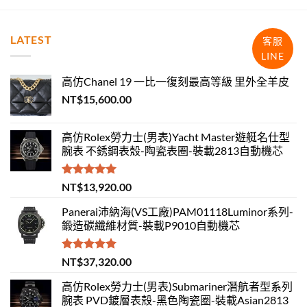
LATEST
客服
LINE
高仿Chanel 19 一比一復刻最高等級 里外全羊皮
NT$
15,600.00
高仿Rolex勞力士(男表)Yacht Master遊艇名仕型
腕表 不銹鋼表殼-陶瓷表圈-裝載2813自動機芯
評分
5.00
NT$
13,920.00
滿分 5
Panerai沛納海(VS工廠)PAM01118Luminor系列-
鍛造碳纖維材質-裝載P9010自動機芯
評分
5.00
NT$
37,320.00
滿分 5
高仿Rolex勞力士(男表)Submariner潛航者型系列
腕表 PVD鍍層表殼-黑色陶瓷圈-裝載Asian2813