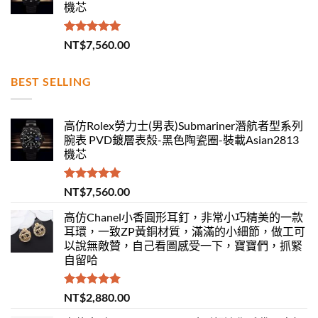
機芯
評分
5.00
NT$
7,560.00
滿分 5
BEST SELLING
高仿Rolex勞力士(男表)Submariner潛航者型系列
腕表 PVD鍍層表殼-黑色陶瓷圈-裝載Asian2813
機芯
評分
5.00
NT$
7,560.00
滿分 5
高仿Chanel小香圓形耳釘，非常小巧精美的一款
耳環，一致ZP黃銅材質，滿滿的小細節，做工可
以說無敵贊，自己看圖感受一下，寶寶們，抓緊
自留哈
評分
5.00
NT$
2,880.00
滿分 5