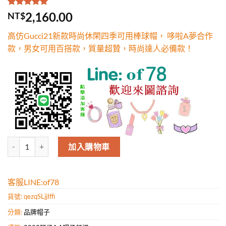
評分
1
5.00
/
2,160.00
NT$
5，已有
位
顧客進行評
高仿Gucci21新款時尚休閑四季可用棒球帽， 哆啦A夢合作
分
款，男女可用百搭款，質量超贊，時尚達人必備款！
高仿Gucci21新款時尚休閑四季可用棒球帽， 哆啦A夢合作款，男女
加入購物車
客服LINE:of78
貨號:
qezqSLjjIffi
分類:
品牌帽子