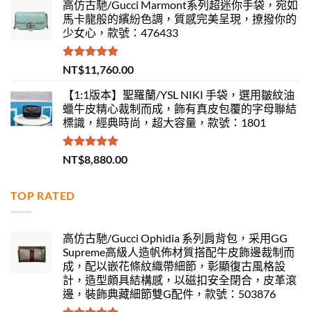
高仿古馳/Gucci Marmont系列超迷你手袋，宛如
馬卡龍般的繽紛色調，質感完美呈現，撩撥你的
少女心，款號：476433
評分
5.00
NT$
11,760.00
滿分 5
【1:1版本】聖羅蘭/YSL NIKI 手袋，選用皺紋油
蠟牛皮精心裁制而成，飾有真皮包覆的字母聯結
標識，經典時尚，超大容量，款號：1801
評分
5.00
NT$
8,880.00
滿分 5
TOP RATED
高仿古馳/Gucci Ophidia 系列肩背包，采用GG
Supreme高級人造帆佈材質搭配牛皮飾邊裁制而
成，配以嵌花條紋織帶細節，彰顯復古風格設
計，造型頗具結構感，以磁扣安全閉合，皮革滾
邊，裝飾典藏細節雙G配件，款號：503876