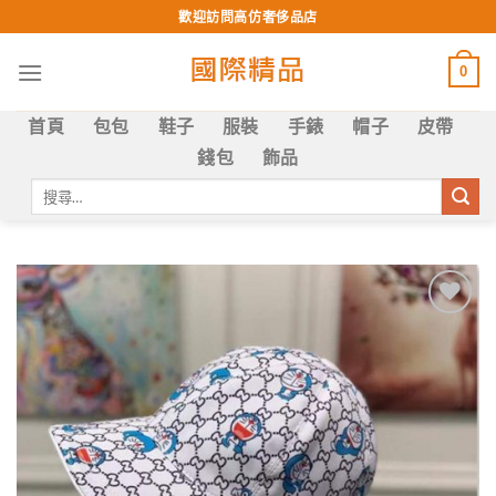
Skip
歡迎訪問高仿奢侈品店
to
content
0
首頁
包包
鞋子
服裝
手錶
帽子
皮帶
錢包
飾品
搜
尋
關
鍵
字:
Add to
wishlist