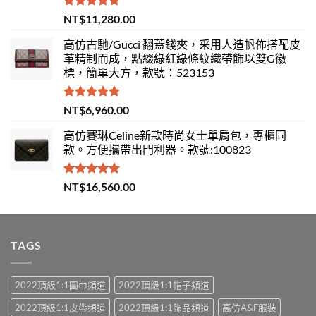
評分
5.00
NT$
11,280.00
滿分 5
高仿古馳/Gucci 翻蓋錢夾，采用人造帆佈搭配皮
革精制而成，點綴綠紅綠條紋織帶飾以雙G徽
標，簡單大方，款號：523153
評分
5.00
NT$
6,960.00
滿分 5
高仿賽琳Celine新款時尚女士單肩包，專櫃同
款。方便攜帶出門利器。款號:100823
評分
5.00
NT$
16,560.00
滿分 5
TAGS
2022頂級1:1圍巾頻道
2022頂級1:1帽子頻道
2022頂級1:1皮帶頻道
2022頂級1:1飾品頻道
高仿A&F服裝