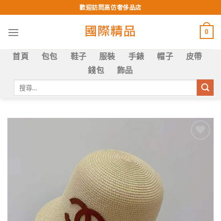
Skip
歡迎訪問高仿奢侈品店
to
content
0
首頁
包包
鞋子
服裝
手錶
帽子
皮帶
錢包
飾品
搜
尋
關
鍵
字:
Add to
wishlist