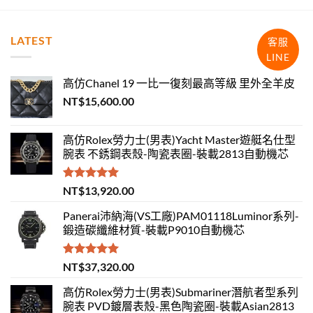
LATEST
客服
LINE
高仿Chanel 19 一比一復刻最高等級 里外全羊皮
NT$
15,600.00
高仿Rolex勞力士(男表)Yacht Master遊艇名仕型
腕表 不銹鋼表殼-陶瓷表圈-裝載2813自動機芯
評分
5.00
NT$
13,920.00
滿分 5
Panerai沛納海(VS工廠)PAM01118Luminor系列-
鍛造碳纖維材質-裝載P9010自動機芯
評分
5.00
NT$
37,320.00
滿分 5
高仿Rolex勞力士(男表)Submariner潛航者型系列
腕表 PVD鍍層表殼-黑色陶瓷圈-裝載Asian2813