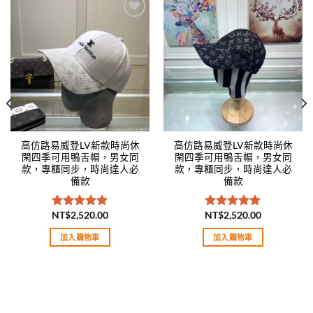
Add to
Add to
wishlist
wishlist
高仿路易威登LV新款時尚休
高仿路易威登LV新款時尚休
閑四季可用鴨舌帽，男女同
閑四季可用鴨舌帽，男女同
款，專櫃同步，時尚達人必
款，專櫃同步，時尚達人必
備款
備款
NT$
2,520.00
NT$
2,520.00
評分
5.00
評分
5.00
滿分 5
滿分 5
加入購物車
加入購物車