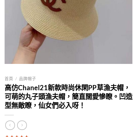
首頁
/
品牌帽子
高仿Chanel21新款時尚休閑PP草漁夫帽，
可萌的丸子頭漁夫帽，簡直闊愛慘瞭。凹造
型無敵瞭，仙女們必入呀！