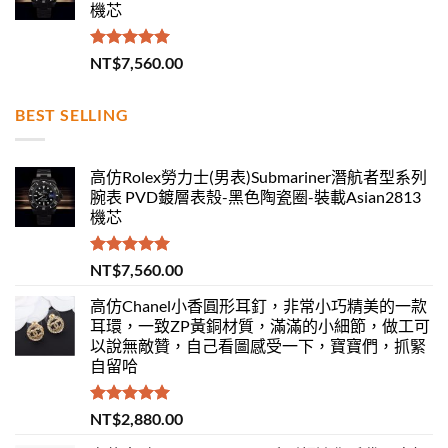
機芯
評分
5.00
NT$
7,560.00
滿分 5
BEST SELLING
高仿Rolex勞力士(男表)Submariner潛航者型系列
腕表 PVD鍍層表殼-黑色陶瓷圈-裝載Asian2813
機芯
評分
5.00
NT$
7,560.00
滿分 5
高仿Chanel小香圓形耳釘，非常小巧精美的一款
耳環，一致ZP黃銅材質，滿滿的小細節，做工可
以說無敵贊，自己看圖感受一下，寶寶們，抓緊
自留哈
評分
5.00
NT$
2,880.00
滿分 5