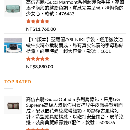
高仿古馳/Gucci Marmont系列超迷你手袋，宛如
馬卡龍般的繽紛色調，質感完美呈現，撩撥你的
少女心，款號：476433
評分
5.00
NT$
11,760.00
滿分 5
【1:1版本】聖羅蘭/YSL NIKI 手袋，選用皺紋油
蠟牛皮精心裁制而成，飾有真皮包覆的字母聯結
標識，經典時尚，超大容量，款號：1801
評分
5.00
NT$
8,880.00
滿分 5
TOP RATED
高仿古馳/Gucci Ophidia 系列肩背包，采用GG
Supreme高級人造帆佈材質搭配牛皮飾邊裁制而
成，配以嵌花條紋織帶細節，彰顯復古風格設
計，造型頗具結構感，以磁扣安全閉合，皮革滾
邊，裝飾典藏細節雙G配件，款號：503876