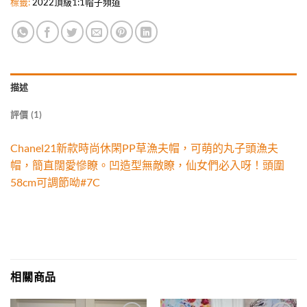
標籤:
2022頂級1:1帽子頻道
描述
評價 (1)
Chanel21新款時尚休閑PP草漁夫帽，可萌的丸子頭漁夫
帽，簡直闊愛慘瞭。凹造型無敵瞭，仙女們必入呀！頭圍
58cm可調節呦#7C
相關商品