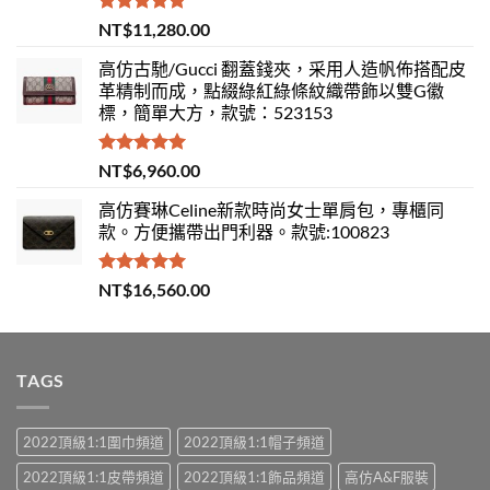
評分
5.00
NT$
11,280.00
滿分 5
高仿古馳/Gucci 翻蓋錢夾，采用人造帆佈搭配皮
革精制而成，點綴綠紅綠條紋織帶飾以雙G徽
標，簡單大方，款號：523153
評分
5.00
NT$
6,960.00
滿分 5
高仿賽琳Celine新款時尚女士單肩包，專櫃同
款。方便攜帶出門利器。款號:100823
評分
5.00
NT$
16,560.00
滿分 5
TAGS
2022頂級1:1圍巾頻道
2022頂級1:1帽子頻道
2022頂級1:1皮帶頻道
2022頂級1:1飾品頻道
高仿A&F服裝