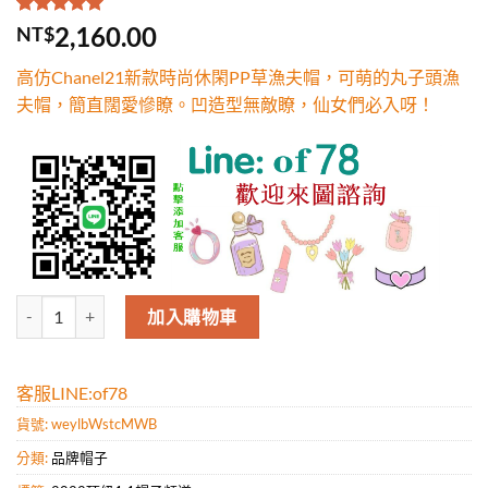
評分
1
5.00
/
2,160.00
NT$
5，已有
位
顧客進行評
高仿Chanel21新款時尚休閑PP草漁夫帽，可萌的丸子頭漁
分
夫帽，簡直闊愛慘瞭。凹造型無敵瞭，仙女們必入呀！
高仿Chanel21新款時尚休閑PP草漁夫帽，可萌的丸子頭漁夫帽，簡
加入購物車
客服LINE:of78
貨號:
weylbWstcMWB
分類:
品牌帽子