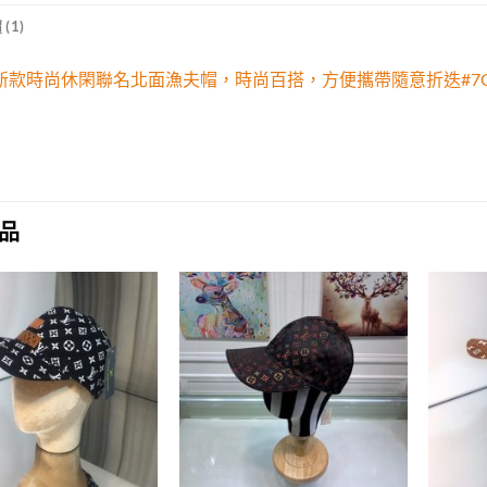
(1)
i21新款時尚休閑聯名北面漁夫帽，時尚百搭，方便攜帶隨意折迭#7
品
Add to
Add to
wishlist
wishlist