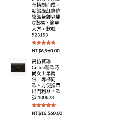
革精制而成，
點綴綠紅綠條
紋織帶飾以雙
G徽標，簡單
大方，款號：
523153
評分
5.00
NT$
6,960.00
滿分 5
高仿賽琳
Celine新款時
尚女士單肩
包，專櫃同
款。方便攜帶
出門利器。款
號:100823
評分
5.00
NT$
16,560.00
滿分 5