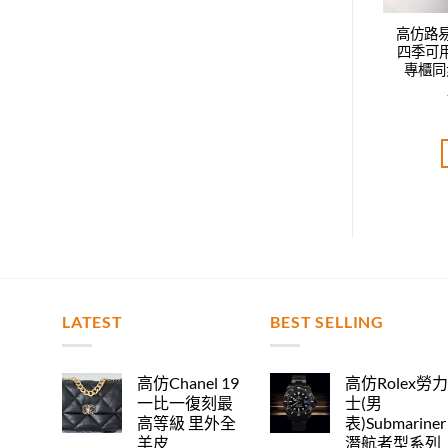
威登LV新款時尚休閑
高仿路易威登LV新款時尚休閑
高仿路
鴨舌帽，男女同款，
四季可用鴨舌帽，男女同款，
四季可
步，時尚達人必備款
專櫃同步，時尚達人必備款
專櫃同
T$
2,520.00
NT$
2,400.00
評分
5.00
評分
5.00
分 5
滿分 5
加入購物車
加入購物車
LATEST
BEST SELLING
高仿Chanel 19
高仿Rolex勞
一比一復刻最
士(男
高等級 里外全
表)Submariner
羊皮
潛航者型系列