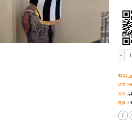
高仿G
客服LIN
貨號:
MK
分類:
品
標籤:
2