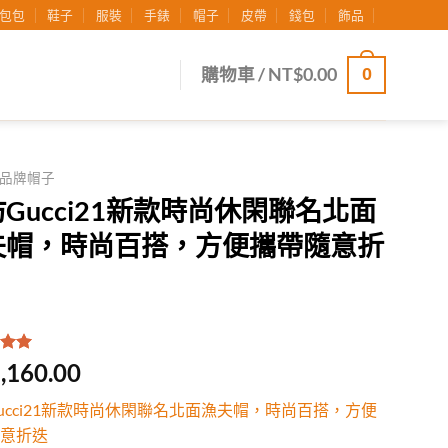
包包
鞋子
服裝
手錶
帽子
皮帶
錢包
飾品
0
購物車 /
NT$
0.00
品牌帽子
Gucci21新款時尚休閑聯名北面
夫帽，時尚百搭，方便攜帶隨意折
.00
/
,160.00
有
位
行評
ucci21新款時尚休閑聯名北面漁夫帽，時尚百搭，方便
意折迭