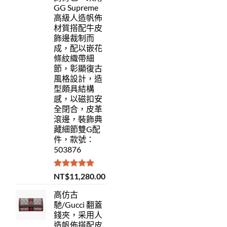
GG Supreme
高級人造帆佈
材質搭配牛皮
飾邊裁制而
成，配以嵌花
條紋織帶細
節，彰顯復古
風格設計，造
型頗具結構
感，以磁扣安
全閉合，皮革
滾邊，裝飾典
藏細節雙G配
件，款號：
503876
評分
5.00
NT$
11,280.00
滿分 5
高仿古
馳/Gucci 翻蓋
錢夾，采用人
造帆佈搭配皮