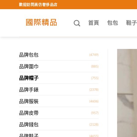
Skip
歡迎訪問高仿奢侈品店
to
content
首頁
包包
鞋
品牌包包
(4749)
品牌圍巾
(885)
品牌帽子
(755)
品牌手錶
(2378)
品牌服裝
(4606)
品牌皮帶
(957)
品牌錢包
(2128)
品牌鞋子
(4655)