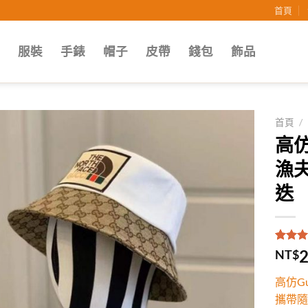
首頁
子
服裝
手錶
帽子
皮帶
錢包
飾品
首頁
/
高仿
Add to
漁
wishlist
迭
評分
1
5
2
NT$
5，已
顧客進
高仿G
分
攜帶隨