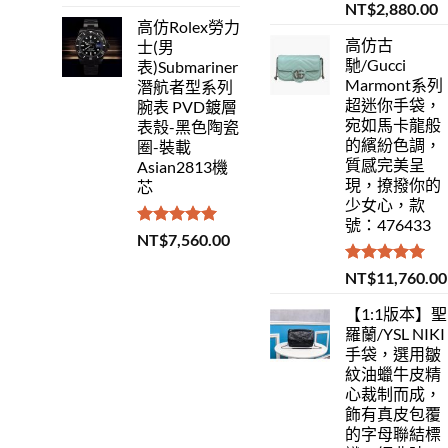
滿分 5
評分
5.00
NT$
2,880.00
滿分 5
高仿Rolex勞力
高仿古
士(男
馳/Gucci
表)Submariner
Marmont系列
潛航者型系列
超迷你手袋，
腕表 PVD鍍層
宛如馬卡龍般
表殼-黑色陶瓷
的繽紛色調，
圈-裝載
質感完美呈
Asian2813機
現，撩撥你的
芯
少女心，款
號：476433
評分
5.00
NT$
7,560.00
滿分 5
評分
5.00
NT$
11,760.00
滿分 5
【1:1版本】聖
羅蘭/YSL NIKI
手袋，選用皺
紋油蠟牛皮精
心裁制而成，
飾有真皮包覆
的字母聯結標