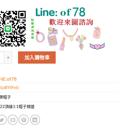
ucci21新款時尚休閑聯名北面漁夫帽，時尚百搭，方便攜帶隨意折迭 數量
加入購物車
E:of78
joBYIlFeIz
牌帽子
022頂級1:1帽子頻道