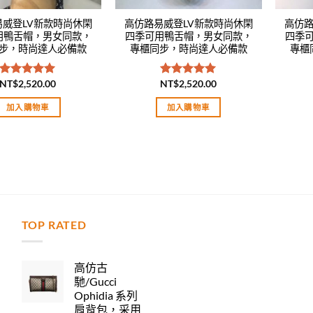
易威登LV新款時尚休閑
高仿路易威登LV新款時尚休閑
高仿路
用鴨舌帽，男女同款，
四季可用鴨舌帽，男女同款，
四季
步，時尚達人必備款
專櫃同步，時尚達人必備款
專櫃
NT$
2,520.00
NT$
2,520.00
評分
5.00
評分
5.00
滿分 5
滿分 5
加入購物車
加入購物車
TOP RATED
力
高仿古
馳/Gucci
Ophidia 系列
肩背包，采用