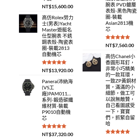
腕表 PVD鍍層
NT$
15,600.00
表殼-黑色陶瓷
圈-裝載
高仿Rolex勞力
Asian2813機
士(男表)Yacht
芯
Master遊艇名
仕型腕表 不銹
鋼表殼-陶瓷表
評分
5.00
NT$
7,560.00
圈-裝載2813
滿分 5
自動機芯
高仿Chanel小
香圓形耳釘，
非常小巧精美
評分
5.00
NT$
13,920.00
的一款耳環，
滿分 5
一致ZP黃銅材
Panerai沛納海
質，滿滿的小
(VS工
細節，做工可
廠)PAM01118Luminor
以說無敵贊，
系列-鍛造碳纖
自己看圖感受
維材質-裝載
一下，寶寶
P9010自動機
們，抓緊自留
芯
哈
評分
5.00
NT$
37,320.00