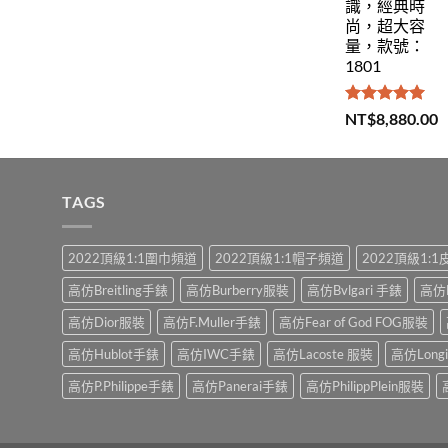
識，經典時
尚，超大容
量，款號：
1801
評分
5.00
NT$
8,880.00
滿分 5
TAGS
2022頂級1:1圍巾頻道
2022頂級1:1帽子頻道
2022頂級1:
高仿Breitling手錶
高仿Burberry服裝
高仿Bvlgari 手錶
高仿
高仿Dior服裝
高仿F.Muller手錶
高仿Fear of God FOG服裝
高仿Hublot手錶
高仿IWC手錶
高仿Lacoste 服裝
高仿Long
高仿P.Philippe手錶
高仿Panerai手錶
高仿PhilippPlein服裝