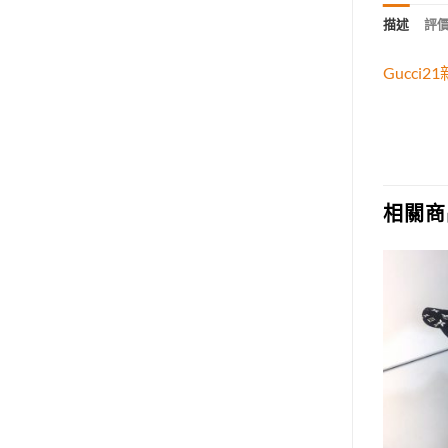
描述
評價 
Gucc
相關商
Add to
Add to
wishlist
wishlist