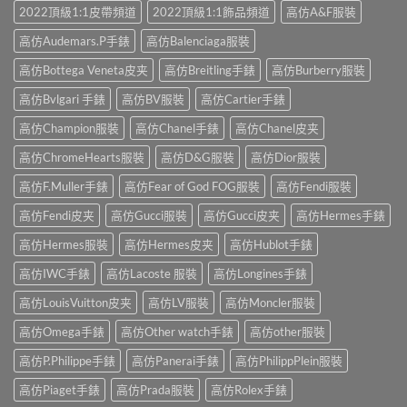
2022頂級1:1皮帶頻道
2022頂級1:1飾品頻道
高仿A&F服裝
高仿Audemars.P手錶
高仿Balenciaga服裝
高仿Bottega Veneta皮夹
高仿Breitling手錶
高仿Burberry服裝
高仿Bvlgari 手錶
高仿BV服裝
高仿Cartier手錶
高仿Champion服裝
高仿Chanel手錶
高仿Chanel皮夹
高仿ChromeHearts服裝
高仿D&G服裝
高仿Dior服裝
高仿F.Muller手錶
高仿Fear of God FOG服裝
高仿Fendi服裝
高仿Fendi皮夹
高仿Gucci服裝
高仿Gucci皮夹
高仿Hermes手錶
高仿Hermes服裝
高仿Hermes皮夹
高仿Hublot手錶
高仿IWC手錶
高仿Lacoste 服裝
高仿Longines手錶
高仿LouisVuitton皮夹
高仿LV服裝
高仿Moncler服裝
高仿Omega手錶
高仿Other watch手錶
高仿other服裝
高仿P.Philippe手錶
高仿Panerai手錶
高仿PhilippPlein服裝
高仿Piaget手錶
高仿Prada服裝
高仿Rolex手錶