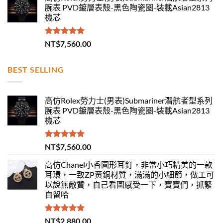
腕表 PVD鍍層表殼-黑色陶瓷圈-裝載Asian2813
機芯
評分
5.00
NT$
7,560.00
滿分 5
BEST SELLING
高仿Rolex勞力士(男表)Submariner潛航者型系列
腕表 PVD鍍層表殼-黑色陶瓷圈-裝載Asian2813
機芯
評分
5.00
NT$
7,560.00
滿分 5
高仿Chanel小香圓形耳釘，非常小巧精美的一款
耳環，一致ZP黃銅材質，滿滿的小細節，做工可
以說無敵贊，自己看圖感受一下，寶寶們，抓緊
自留哈
評分
5.00
NT$
2,880.00