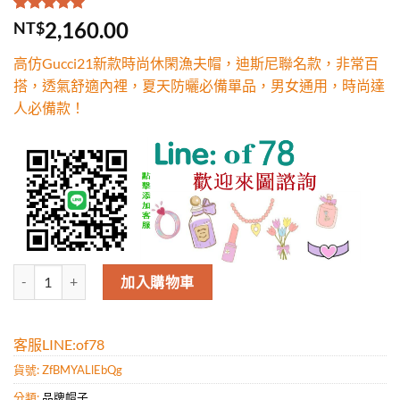
評分
1
5.00
/
2,160.00
NT$
5，已有
位
顧客進行評
高仿Gucci21新款時尚休閑漁夫帽，迪斯尼聯名款，非常百
分
搭，透氣舒適內裡，夏天防曬必備單品，男女通用，時尚達
人必備款！
高仿Gucci21新款時尚休閑漁夫帽，迪斯尼聯名款，非常百搭，透氣
加入購物車
客服LINE:of78
貨號:
ZfBMYALlEbQg
分類:
品牌帽子