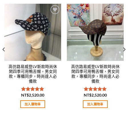
Add to
Add to
wishlist
wishlist
高仿路易威登LV新款時尚休
高仿路易威登LV新款時尚休
閑四季可用鴨舌帽，男女同
閑四季可用鴨舌帽，男女同
款，專櫃同步，時尚達人必
款，專櫃同步，時尚達人必
備款
備款
NT$
2,520.00
NT$
2,520.00
評分
5.00
評分
5.00
滿分 5
滿分 5
加入購物車
加入購物車