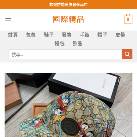
Skip
歡迎訪問高仿奢侈品店
to
content
0
首頁
包包
鞋子
服裝
手錶
帽子
皮帶
錢包
飾品
搜
尋
關
鍵
字:
Add to
wishlist