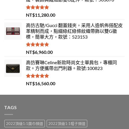
評分
5.00
NT$
11,280.00
滿分 5
高仿古馳/Gucci 翻蓋錢夾，采用人造帆佈搭配皮
革精制而成，點綴綠紅綠條紋織帶飾以雙G徽
標，簡單大方，款號：523153
評分
5.00
NT$
6,960.00
滿分 5
高仿賽琳Celine新款時尚女士單肩包，專櫃同
款。方便攜帶出門利器。款號:100823
評分
5.00
NT$
16,560.00
滿分 5
TAGS
2022頂級1:1圍巾頻道
2022頂級1:1帽子頻道