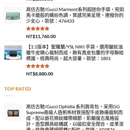
滿分 5
高仿古馳/Gucci Marmont系列超迷你手袋，宛如
馬卡龍般的繽紛色調，質感完美呈現，撩撥你的
少女心，款號：476433
評分
5.00
NT$
11,760.00
滿分 5
【1:1版本】聖羅蘭/YSL NIKI 手袋，選用皺紋油
蠟牛皮精心裁制而成，飾有真皮包覆的字母聯結
標識，經典時尚，超大容量，款號：1801
評分
5.00
NT$
8,880.00
滿分 5
TOP RATED
高仿古馳/Gucci Ophidia 系列肩背包，采用GG
Supreme高級人造帆佈材質搭配牛皮飾邊裁制而
成，配以嵌花條紋織帶細節，彰顯復古風格設
計，造型頗具結構感，以磁扣安全閉合，皮革滾
邊，裝飾典藏細節雙G配件，款號：503876