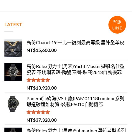
客服
LATEST
LINE
高仿Chanel 19 一比一復刻最高等級 里外全羊皮
NT$
15,600.00
高仿Rolex勞力士(男表)Yacht Master遊艇名仕型
腕表 不銹鋼表殼-陶瓷表圈-裝載2813自動機芯
評分
5.00
NT$
13,920.00
滿分 5
Panerai沛納海(VS工廠)PAM01118Luminor系列-
鍛造碳纖維材質-裝載P9010自動機芯
評分
5.00
NT$
37,320.00
滿分 5
高仿Rolex勞力士(男表)Submariner潛航者型系列