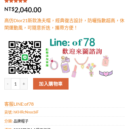
評分
1
5.00
/
2,040.00
NT$
5，已有
位
顧客進行評
高仿Dior21新款漁夫帽，經典復古設計，防曬指數超高，休
分
閑運動風，可隨意折迭，攜帶方便！
高仿Dior21新款漁夫帽，經典復古設計，防曬指數超高，休閑運動風
加入購物車
客服LINE:of78
貨號:
hKHRcNnocbiF
分類:
品牌帽子