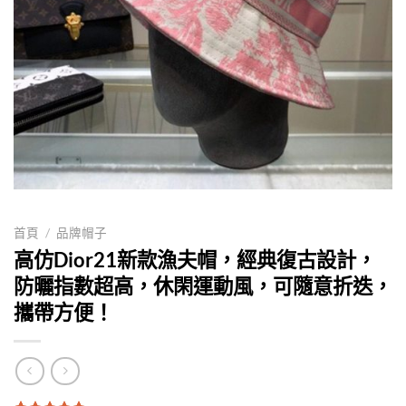
首頁
/
品牌帽子
高仿Dior21新款漁夫帽，經典復古設計，
防曬指數超高，休閑運動風，可隨意折迭，
攜帶方便！