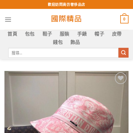
Skip
歡迎訪問高仿奢侈品店
to
content
0
首頁
包包
鞋子
服裝
手錶
帽子
皮帶
錢包
飾品
搜
尋
關
鍵
字:
Add to
wishlist