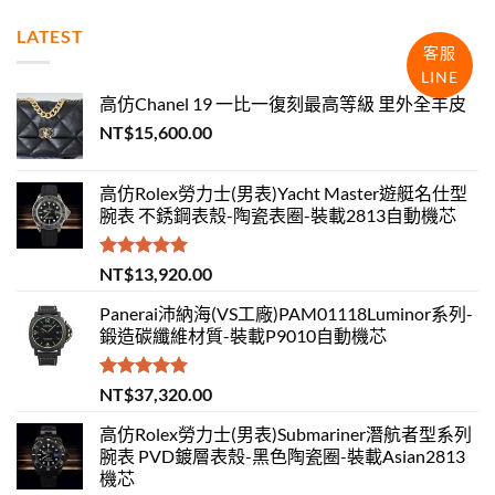
LATEST
客服
LINE
高仿Chanel 19 一比一復刻最高等級 里外全羊皮
NT$
15,600.00
高仿Rolex勞力士(男表)Yacht Master遊艇名仕型
腕表 不銹鋼表殼-陶瓷表圈-裝載2813自動機芯
評分
5.00
NT$
13,920.00
滿分 5
Panerai沛納海(VS工廠)PAM01118Luminor系列-
鍛造碳纖維材質-裝載P9010自動機芯
評分
5.00
NT$
37,320.00
滿分 5
高仿Rolex勞力士(男表)Submariner潛航者型系列
腕表 PVD鍍層表殼-黑色陶瓷圈-裝載Asian2813
機芯