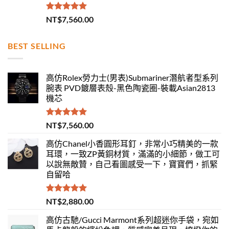
評分
5.00
NT$
7,560.00
滿分 5
BEST SELLING
高仿Rolex勞力士(男表)Submariner潛航者型系列
腕表 PVD鍍層表殼-黑色陶瓷圈-裝載Asian2813
機芯
評分
5.00
NT$
7,560.00
滿分 5
高仿Chanel小香圓形耳釘，非常小巧精美的一款
耳環，一致ZP黃銅材質，滿滿的小細節，做工可
以說無敵贊，自己看圖感受一下，寶寶們，抓緊
自留哈
評分
5.00
NT$
2,880.00
滿分 5
高仿古馳/Gucci Marmont系列超迷你手袋，宛如