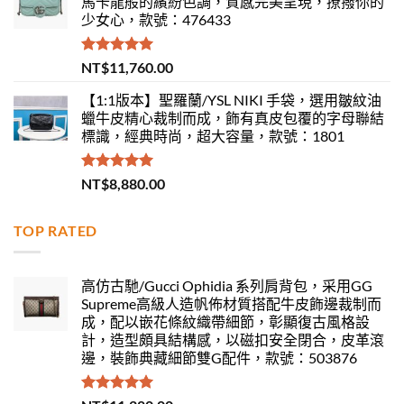
馬卡龍般的繽紛色調，質感完美呈現，撩撥你的
少女心，款號：476433
評分
5.00
NT$
11,760.00
滿分 5
【1:1版本】聖羅蘭/YSL NIKI 手袋，選用皺紋油
蠟牛皮精心裁制而成，飾有真皮包覆的字母聯結
標識，經典時尚，超大容量，款號：1801
評分
5.00
NT$
8,880.00
滿分 5
TOP RATED
高仿古馳/Gucci Ophidia 系列肩背包，采用GG
Supreme高級人造帆佈材質搭配牛皮飾邊裁制而
成，配以嵌花條紋織帶細節，彰顯復古風格設
計，造型頗具結構感，以磁扣安全閉合，皮革滾
邊，裝飾典藏細節雙G配件，款號：503876
評分
5.00