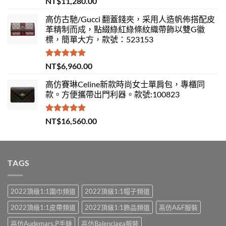
NT$
11,280.00
滿分 5
高仿古馳/Gucci 翻蓋錢夾，采用人造帆佈搭配皮
革精制而成，點綴綠紅綠條紋織帶飾以雙G徽
標，簡單大方，款號：523153
評分
5.00
NT$
6,960.00
滿分 5
高仿賽琳Celine新款時尚女士單肩包，專櫃同
款。方便攜帶出門利器。款號:100823
評分
5.00
NT$
16,560.00
滿分 5
TAGS
2022頂級1:1圍巾頻道
2022頂級1:1帽子頻道
2022頂級1:1皮帶頻道
2022頂級1:1飾品頻道
高仿A&F服裝
高仿Audemars.P手錶
高仿Balenciaga服裝