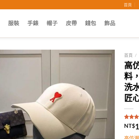
首頁
子
服裝
手錶
帽子
皮帶
錢包
飾品
首頁
/
高仿
Add to
料
wishlist
洗
匠
評分
1
5
1
NT$
5，已
顧客進
高仿潮
分