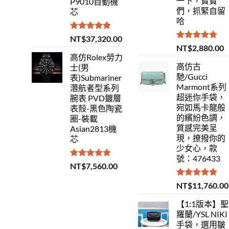
一下，寶寶
P9010自動機
們，抓緊自留
芯
哈
評分
5.00
NT$
37,320.00
滿分 5
評分
5.00
NT$
2,880.00
滿分 5
高仿Rolex勞力
高仿古
士(男
馳/Gucci
表)Submariner
Marmont系列
潛航者型系列
超迷你手袋，
腕表 PVD鍍層
宛如馬卡龍般
表殼-黑色陶瓷
的繽紛色調，
圈-裝載
質感完美呈
Asian2813機
現，撩撥你的
芯
少女心，款
號：476433
評分
5.00
NT$
7,560.00
滿分 5
評分
5.00
NT$
11,760.00
滿分 5
【1:1版本】聖
羅蘭/YSL NIKI
手袋，選用皺