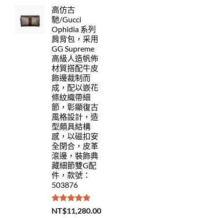
力
高仿古
馳/Gucci
Ophidia 系列
肩背包，采用
GG Supreme
高級人造帆佈
材質搭配牛皮
飾邊裁制而
成，配以嵌花
條紋織帶細
節，彰顯復古
風格設計，造
型頗具結構
感，以磁扣安
全閉合，皮革
滾邊，裝飾典
藏細節雙G配
件，款號：
503876
評分
5.00
NT$
11,280.00
滿分 5