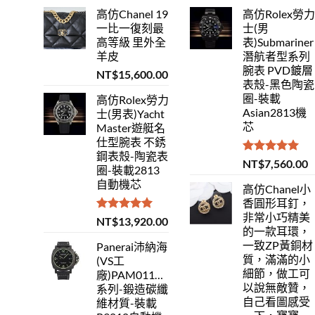
高仿Chanel 19
高仿Rolex勞
一比一復刻最
士(男
高等級 里外全
表)Submariner
羊皮
潛航者型系列
腕表 PVD鍍層
NT$
15,600.00
表殼-黑色陶瓷
圈-裝載
高仿Rolex勞力
Asian2813機
士(男表)Yacht
芯
Master遊艇名
仕型腕表 不銹
鋼表殼-陶瓷表
評分
5.00
NT$
7,560.00
圈-裝載2813
滿分 5
自動機芯
高仿Chanel小
香圓形耳釘，
非常小巧精美
評分
5.00
NT$
13,920.00
的一款耳環，
滿分 5
一致ZP黃銅材
Panerai沛納海
質，滿滿的小
(VS工
細節，做工可
廠)PAM01118Luminor
以說無敵贊，
系列-鍛造碳纖
自己看圖感受
維材質-裝載