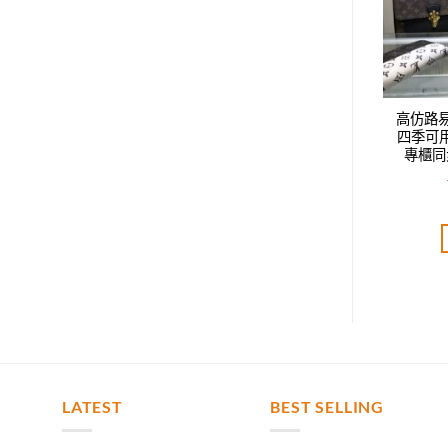
威登LV新款時尚休閑
高仿路易威登LV新款時尚休閑
高仿路
鴨舌帽，男女同款，
四季可用鴨舌帽，男女同款，
四季可
步，時尚達人必備款
專櫃同步，時尚達人必備款
專櫃同
T$
2,520.00
NT$
2,520.00
評分
5.00
評分
5.00
分 5
滿分 5
加入購物車
加入購物車
LATEST
BEST SELLING