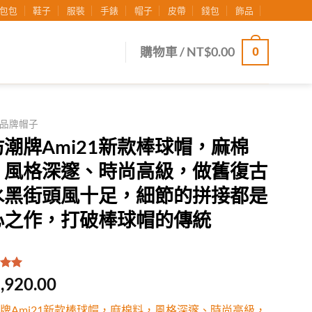
包包
鞋子
服裝
手錶
帽子
皮帶
錢包
飾品
0
購物車 /
NT$
0.00
品牌帽子
潮牌Ami21新款棒球帽，麻棉
，風格深邃、時尚高級，做舊復古
水黑街頭風十足，細節的拼接都是
心之作，打破棒球帽的傳統
.00
/
,920.00
有
位
行評
牌Ami21新款棒球帽，麻棉料，風格深邃、時尚高級，