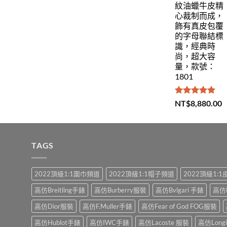
紋油蠟牛皮精
心裁制而成，
飾有真皮包覆
的字母聯結標
識，經典時
尚，超大容
量，款號：
1801
評分
5.00
NT$
8,880.00
滿分 5
TAGS
2022頂級1:1圍巾頻道
2022頂級1:1帽子頻道
2022頂級1:
高仿Breitling手錶
高仿Burberry服裝
高仿Bvlgari 手錶
高仿
高仿Dior服裝
高仿F.Muller手錶
高仿Fear of God FOG服裝
高仿Hublot手錶
高仿IWC手錶
高仿Lacoste 服裝
高仿Long