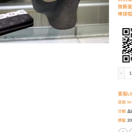
做舊復
棒球帽
高仿潮
客服LIN
貨號:
ln
分類:
品
標籤:
2