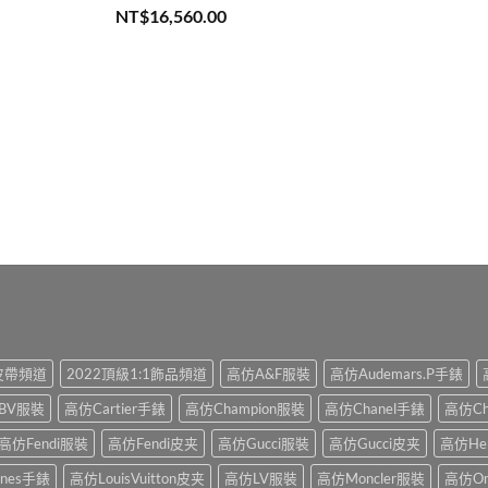
評分
5.00
NT$
16,560.00
滿分 5
1皮帶頻道
2022頂級1:1飾品頻道
高仿A&F服裝
高仿Audemars.P手錶
BV服裝
高仿Cartier手錶
高仿Champion服裝
高仿Chanel手錶
高仿Ch
高仿Fendi服裝
高仿Fendi皮夹
高仿Gucci服裝
高仿Gucci皮夹
高仿He
ines手錶
高仿LouisVuitton皮夹
高仿LV服裝
高仿Moncler服裝
高仿O