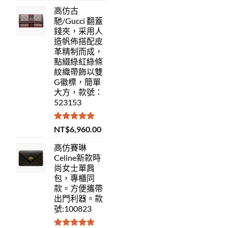
高仿古
馳/Gucci 翻蓋
錢夾，采用人
造帆佈搭配皮
革精制而成，
點綴綠紅綠條
紋織帶飾以雙
G徽標，簡單
大方，款號：
523153
評分
5.00
NT$
6,960.00
滿分 5
高仿賽琳
Celine新款時
尚女士單肩
包，專櫃同
款。方便攜帶
出門利器。款
號:100823