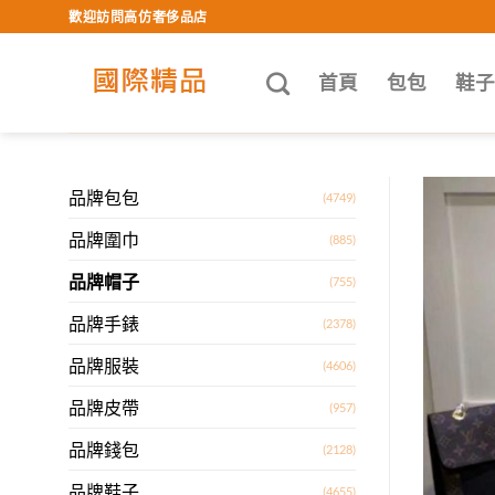
Skip
歡迎訪問高仿奢侈品店
to
content
首頁
包包
鞋
品牌包包
(4749)
品牌圍巾
(885)
品牌帽子
(755)
品牌手錶
(2378)
品牌服裝
(4606)
品牌皮帶
(957)
品牌錢包
(2128)
品牌鞋子
(4655)