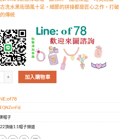
古洗水黑街頭風十足，細節的拼接都是匠心之作，打破
的傳統
牌Ami21新款棒球帽，麻棉料，風格深邃、時尚高級，做舊復古洗水黑街
加入購物車
E:of78
rEQNZxnFdj
牌帽子
022頂級1:1帽子頻道