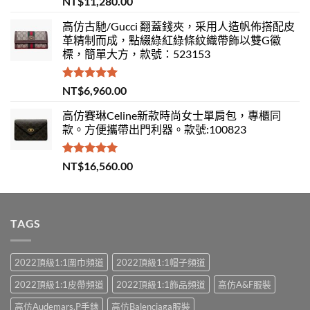
NT$
11,280.00
滿分 5
高仿古馳/Gucci 翻蓋錢夾，采用人造帆佈搭配皮
革精制而成，點綴綠紅綠條紋織帶飾以雙G徽
標，簡單大方，款號：523153
評分
5.00
NT$
6,960.00
滿分 5
高仿賽琳Celine新款時尚女士單肩包，專櫃同
款。方便攜帶出門利器。款號:100823
評分
5.00
NT$
16,560.00
滿分 5
TAGS
2022頂級1:1圍巾頻道
2022頂級1:1帽子頻道
2022頂級1:1皮帶頻道
2022頂級1:1飾品頻道
高仿A&F服裝
高仿Audemars.P手錶
高仿Balenciaga服裝