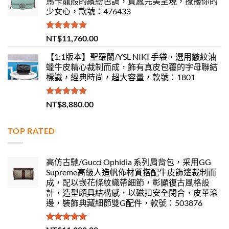
馬卡龍般的繽紛色調，質感完美呈現，撩撥你的
少女心，款號：476433
評分
5.00
NT$
11,760.00
滿分 5
【1:1版本】聖羅蘭/YSL NIKI 手袋，選用皺紋油
蠟牛皮精心裁制而成，飾有真皮包覆的字母聯結
標識，經典時尚，超大容量，款號：1801
評分
5.00
NT$
8,880.00
滿分 5
TOP RATED
高仿古馳/Gucci Ophidia 系列肩背包，采用GG
Supreme高級人造帆佈材質搭配牛皮飾邊裁制而
成，配以嵌花條紋織帶細節，彰顯復古風格設
計，造型頗具結構感，以磁扣安全閉合，皮革滾
邊，裝飾典藏細節雙G配件，款號：503876
評分
5.00