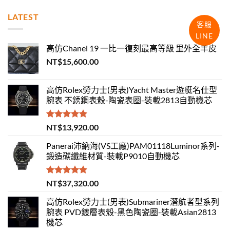
LATEST
客服
LINE
高仿Chanel 19 一比一復刻最高等級 里外全羊皮
NT$
15,600.00
高仿Rolex勞力士(男表)Yacht Master遊艇名仕型
腕表 不銹鋼表殼-陶瓷表圈-裝載2813自動機芯
評分
5.00
NT$
13,920.00
滿分 5
Panerai沛納海(VS工廠)PAM01118Luminor系列-
鍛造碳纖維材質-裝載P9010自動機芯
評分
5.00
NT$
37,320.00
滿分 5
高仿Rolex勞力士(男表)Submariner潛航者型系列
腕表 PVD鍍層表殼-黑色陶瓷圈-裝載Asian2813
機芯