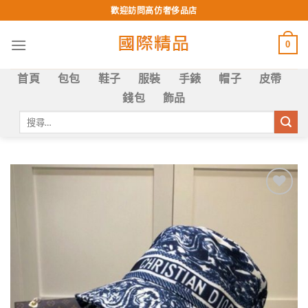
Skip
歡迎訪問高仿奢侈品店
to
content
0
首頁
包包
鞋子
服裝
手錶
帽子
皮帶
錢包
飾品
搜
尋
關
鍵
字:
Add to
wishlist