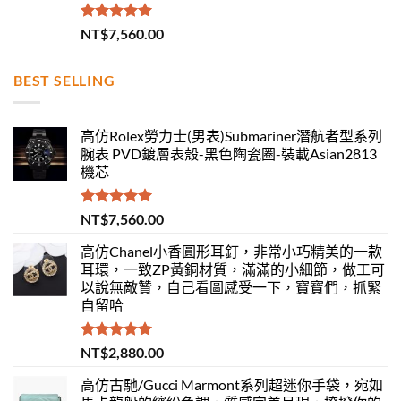
評分
5.00
NT$
7,560.00
滿分 5
BEST SELLING
高仿Rolex勞力士(男表)Submariner潛航者型系列
腕表 PVD鍍層表殼-黑色陶瓷圈-裝載Asian2813
機芯
評分
5.00
NT$
7,560.00
滿分 5
高仿Chanel小香圓形耳釘，非常小巧精美的一款
耳環，一致ZP黃銅材質，滿滿的小細節，做工可
以說無敵贊，自己看圖感受一下，寶寶們，抓緊
自留哈
評分
5.00
NT$
2,880.00
滿分 5
高仿古馳/Gucci Marmont系列超迷你手袋，宛如