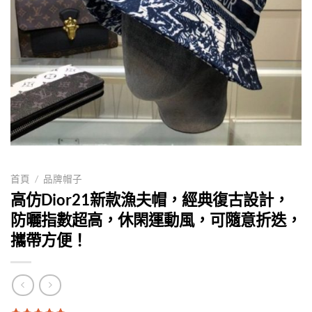
首頁
/
品牌帽子
高仿Dior21新款漁夫帽，經典復古設計，
防曬指數超高，休閑運動風，可隨意折迭，
攜帶方便！