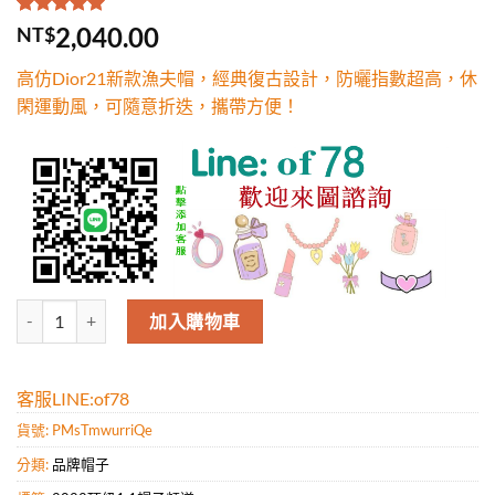
評分
1
5.00
/
2,040.00
NT$
5，已有
位
顧客進行評
高仿Dior21新款漁夫帽，經典復古設計，防曬指數超高，休
分
閑運動風，可隨意折迭，攜帶方便！
高仿Dior21新款漁夫帽，經典復古設計，防曬指數超高，休閑運動風
加入購物車
客服LINE:of78
貨號:
PMsTmwurriQe
分類:
品牌帽子