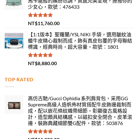
馬卡龍般的繽紛色調，質感完美呈現，撩撥你的
少女心，款號：476433
評分
5.00
NT$
11,760.00
滿分 5
【1:1版本】聖羅蘭/YSL NIKI 手袋，選用皺紋油
蠟牛皮精心裁制而成，飾有真皮包覆的字母聯結
標識，經典時尚，超大容量，款號：1801
評分
5.00
NT$
8,880.00
滿分 5
TOP RATED
高仿古馳/Gucci Ophidia 系列肩背包，采用GG
Supreme高級人造帆佈材質搭配牛皮飾邊裁制而
成，配以嵌花條紋織帶細節，彰顯復古風格設
計，造型頗具結構感，以磁扣安全閉合，皮革滾
邊，裝飾典藏細節雙G配件，款號：503876
評分
5.00