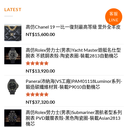
LATEST
客服
LINE
高仿Chanel 19 一比一復刻最高等級 里外全羊皮
NT$
15,600.00
高仿Rolex勞力士(男表)Yacht Master遊艇名仕型
腕表 不銹鋼表殼-陶瓷表圈-裝載2813自動機芯
評分
5.00
NT$
13,920.00
滿分 5
Panerai沛納海(VS工廠)PAM01118Luminor系列-
鍛造碳纖維材質-裝載P9010自動機芯
評分
5.00
NT$
37,320.00
滿分 5
高仿Rolex勞力士(男表)Submariner潛航者型系列
腕表 PVD鍍層表殼-黑色陶瓷圈-裝載Asian2813
機芯