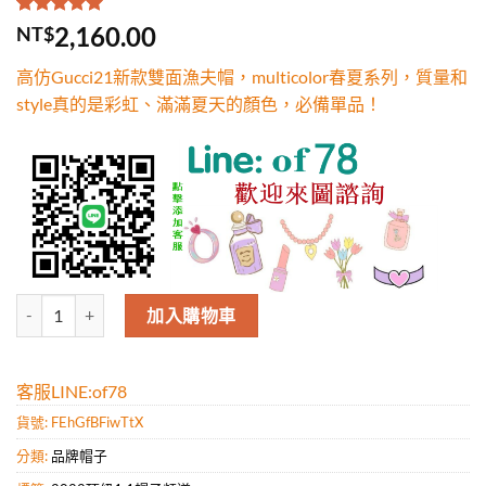
評分
1
5.00
/
2,160.00
NT$
5，已有
位
顧客進行評
高仿Gucci21新款雙面漁夫帽，multicolor春夏系列，質量和
分
style真的是彩虹、滿滿夏天的顏色，必備單品！
高仿Gucci21新款雙面漁夫帽，multicolor春夏系列，質量和sty
加入購物車
客服LINE:of78
貨號:
FEhGfBFiwTtX
分類:
品牌帽子