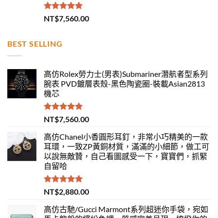
評分
5.00
NT$
7,560.00
滿分 5
BEST SELLING
高仿Rolex勞力士(男表)Submariner潛航者型系列
腕表 PVD鍍層表殼-黑色陶瓷圈-裝載Asian2813
機芯
評分
5.00
NT$
7,560.00
滿分 5
高仿Chanel小香圓形耳釘，非常小巧精美的一款
耳環，一致ZP黃銅材質，滿滿的小細節，做工可
以說無敵贊，自己看圖感受一下，寶寶們，抓緊
自留哈
評分
5.00
NT$
2,880.00
滿分 5
高仿古馳/Gucci Marmont系列超迷你手袋，宛如