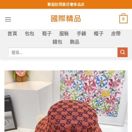
Skip
歡迎訪問高仿奢侈品店
to
content
0
首頁
包包
鞋子
服裝
手錶
帽子
皮帶
錢包
飾品
搜
尋
關
鍵
字:
Add to
wishlist