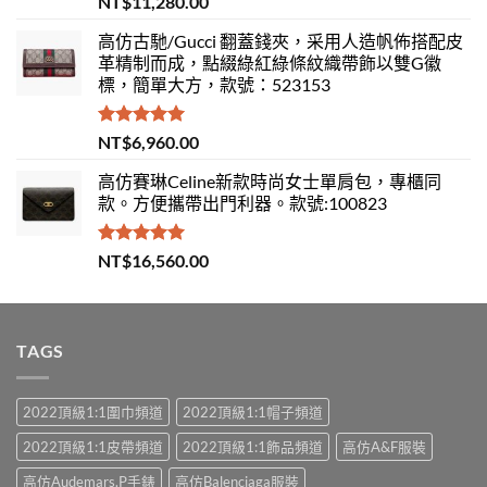
NT$
11,280.00
滿分 5
高仿古馳/Gucci 翻蓋錢夾，采用人造帆佈搭配皮
革精制而成，點綴綠紅綠條紋織帶飾以雙G徽
標，簡單大方，款號：523153
評分
5.00
NT$
6,960.00
滿分 5
高仿賽琳Celine新款時尚女士單肩包，專櫃同
款。方便攜帶出門利器。款號:100823
評分
5.00
NT$
16,560.00
滿分 5
TAGS
2022頂級1:1圍巾頻道
2022頂級1:1帽子頻道
2022頂級1:1皮帶頻道
2022頂級1:1飾品頻道
高仿A&F服裝
高仿Audemars.P手錶
高仿Balenciaga服裝