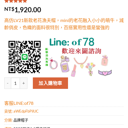
評分
1
5.00
/
1,920.00
NT$
5，已有
位
顧客進行評
高仿LV21新款老花漁夫帽，mini的老花融入小小的萌牛，減
分
齡俏皮，色織的面料很特別，百搭實用性還是蠻強的
高仿LV21新款老花漁夫帽，mini的老花融入小小的萌牛，減齡俏皮
加入購物車
客服LINE:of78
貨號:
aWEdpFbPilUC
分類:
品牌帽子