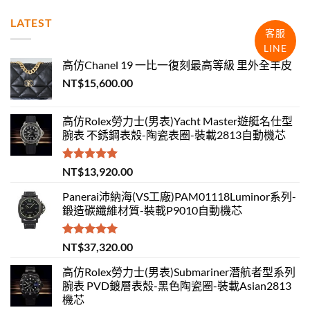
LATEST
客服
LINE
高仿Chanel 19 一比一復刻最高等級 里外全羊皮
NT$
15,600.00
高仿Rolex勞力士(男表)Yacht Master遊艇名仕型
腕表 不銹鋼表殼-陶瓷表圈-裝載2813自動機芯
評分
5.00
NT$
13,920.00
滿分 5
Panerai沛納海(VS工廠)PAM01118Luminor系列-
鍛造碳纖維材質-裝載P9010自動機芯
評分
5.00
NT$
37,320.00
滿分 5
高仿Rolex勞力士(男表)Submariner潛航者型系列
腕表 PVD鍍層表殼-黑色陶瓷圈-裝載Asian2813
機芯