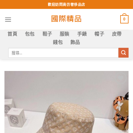
Skip
歡迎訪問高仿奢侈品店
to
content
0
首頁
包包
鞋子
服裝
手錶
帽子
皮帶
錢包
飾品
搜
尋
關
鍵
字:
Add to
wishlist