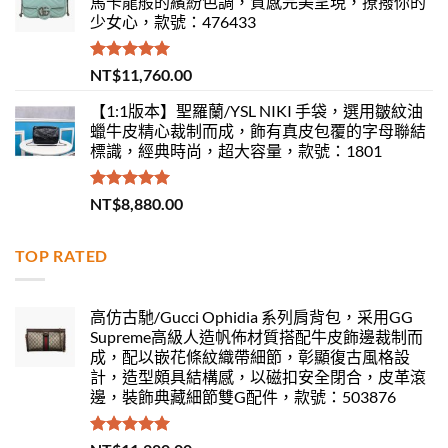
馬卡龍般的繽紛色調，質感完美呈現，撩撥你的
少女心，款號：476433
評分
5.00
NT$
11,760.00
滿分 5
【1:1版本】聖羅蘭/YSL NIKI 手袋，選用皺紋油
蠟牛皮精心裁制而成，飾有真皮包覆的字母聯結
標識，經典時尚，超大容量，款號：1801
評分
5.00
NT$
8,880.00
滿分 5
TOP RATED
高仿古馳/Gucci Ophidia 系列肩背包，采用GG
Supreme高級人造帆佈材質搭配牛皮飾邊裁制而
成，配以嵌花條紋織帶細節，彰顯復古風格設
計，造型頗具結構感，以磁扣安全閉合，皮革滾
邊，裝飾典藏細節雙G配件，款號：503876
評分
5.00