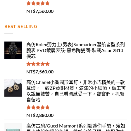
評分
5.00
NT$
7,560.00
滿分 5
BEST SELLING
高仿Rolex勞力士(男表)Submariner潛航者型系列
腕表 PVD鍍層表殼-黑色陶瓷圈-裝載Asian2813
機芯
評分
5.00
NT$
7,560.00
滿分 5
高仿Chanel小香圓形耳釘，非常小巧精美的一款
耳環，一致ZP黃銅材質，滿滿的小細節，做工可
以說無敵贊，自己看圖感受一下，寶寶們，抓緊
自留哈
評分
5.00
NT$
2,880.00
滿分 5
高仿古馳/Gucci Marmont系列超迷你手袋，宛如