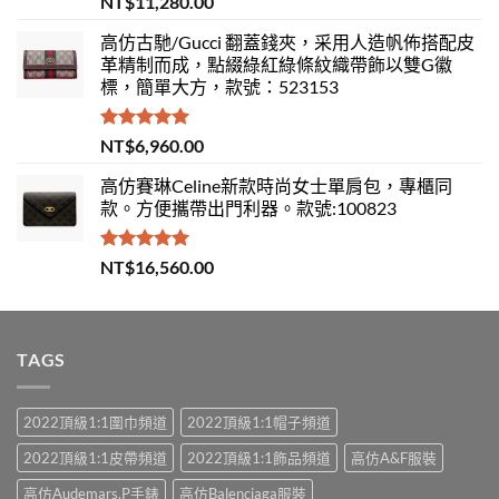
NT$
11,280.00
滿分 5
高仿古馳/Gucci 翻蓋錢夾，采用人造帆佈搭配皮
革精制而成，點綴綠紅綠條紋織帶飾以雙G徽
標，簡單大方，款號：523153
評分
5.00
NT$
6,960.00
滿分 5
高仿賽琳Celine新款時尚女士單肩包，專櫃同
款。方便攜帶出門利器。款號:100823
評分
5.00
NT$
16,560.00
滿分 5
TAGS
2022頂級1:1圍巾頻道
2022頂級1:1帽子頻道
2022頂級1:1皮帶頻道
2022頂級1:1飾品頻道
高仿A&F服裝
高仿Audemars.P手錶
高仿Balenciaga服裝