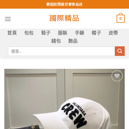
Skip
歡迎訪問高仿奢侈品店
to
content
0
首頁
包包
鞋子
服裝
手錶
帽子
皮帶
錢包
飾品
搜
尋
關
鍵
字:
Add to
wishlist