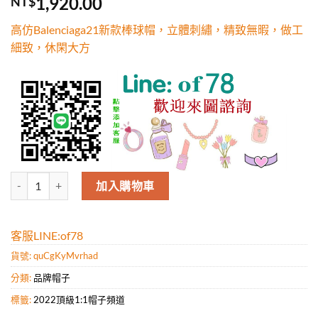
1,920.00
NT$
5，已有
位
顧客進行評
高仿Balenciaga21新款棒球帽，立體刺繡，精致無暇，做工
分
細致，休閑大方
高仿Balenciaga21新款棒球帽，立體刺繡，精致無暇，做工細致，休閑
加入購物車
客服LINE:of78
貨號:
quCgKyMvrhad
分類:
品牌帽子
標籤:
2022頂級1:1帽子頻道