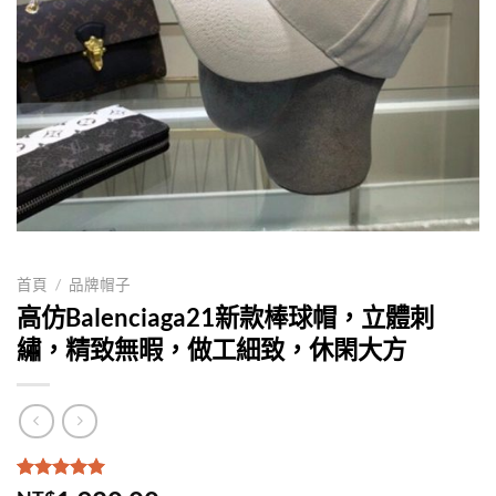
首頁
/
品牌帽子
高仿Balenciaga21新款棒球帽，立體刺
繡，精致無暇，做工細致，休閑大方
評分
1
5.00
/