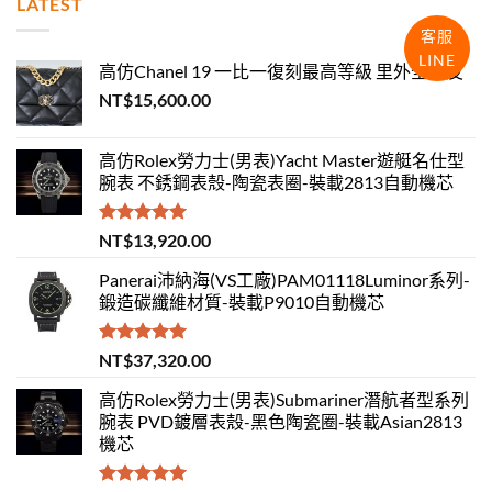
LATEST
客服
LINE
高仿Chanel 19 一比一復刻最高等級 里外全羊皮
NT$
15,600.00
高仿Rolex勞力士(男表)Yacht Master遊艇名仕型
腕表 不銹鋼表殼-陶瓷表圈-裝載2813自動機芯
評分
5.00
NT$
13,920.00
滿分 5
Panerai沛納海(VS工廠)PAM01118Luminor系列-
鍛造碳纖維材質-裝載P9010自動機芯
評分
5.00
NT$
37,320.00
滿分 5
高仿Rolex勞力士(男表)Submariner潛航者型系列
腕表 PVD鍍層表殼-黑色陶瓷圈-裝載Asian2813
機芯