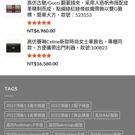
高仿古馳/Gucci 翻蓋錢夾，采用人造帆佈搭配皮
革精制而成，點綴綠紅綠條紋織帶飾以雙G徽
標，簡單大方，款號：523153
評分
5.00
NT$
6,960.00
滿分 5
高仿賽琳Celine新款時尚女士單肩包，專櫃同
款。方便攜帶出門利器。款號:100823
評分
5.00
NT$
16,560.00
滿分 5
TAGS
2022頂級1:1圍巾頻道
2022頂級1:1帽子頻道
2022頂級1:1皮帶頻道
2022頂級1:1飾品頻道
高仿A&F服裝
高仿Audemars.P手錶
高仿Balenciaga服裝
高仿Bottega Veneta皮夹
高仿Breitling手錶
高仿Burberry服裝