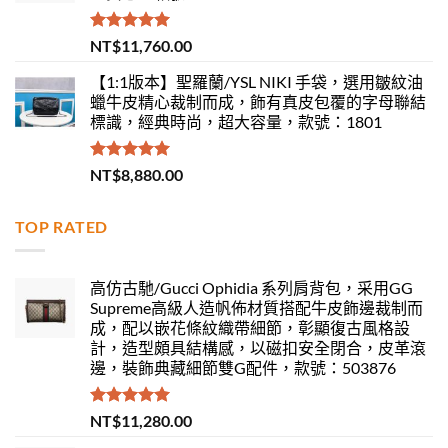
評分
5.00
NT$
11,760.00
滿分 5
【1:1版本】聖羅蘭/YSL NIKI 手袋，選用皺紋油
蠟牛皮精心裁制而成，飾有真皮包覆的字母聯結
標識，經典時尚，超大容量，款號：1801
評分
5.00
NT$
8,880.00
滿分 5
TOP RATED
高仿古馳/Gucci Ophidia 系列肩背包，采用GG
Supreme高級人造帆佈材質搭配牛皮飾邊裁制而
成，配以嵌花條紋織帶細節，彰顯復古風格設
計，造型頗具結構感，以磁扣安全閉合，皮革滾
邊，裝飾典藏細節雙G配件，款號：503876
評分
5.00
NT$
11,280.00
滿分 5