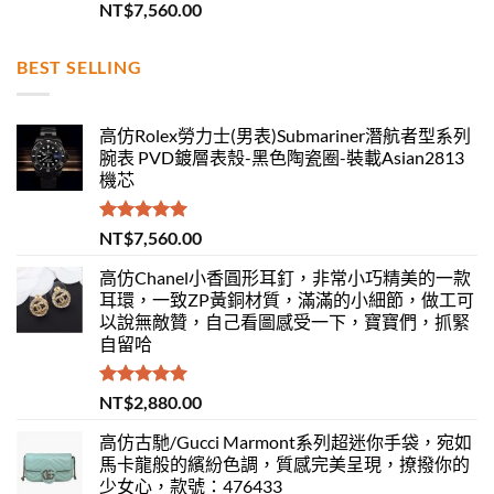
評分
5.00
NT$
7,560.00
滿分 5
BEST SELLING
高仿Rolex勞力士(男表)Submariner潛航者型系列
腕表 PVD鍍層表殼-黑色陶瓷圈-裝載Asian2813
機芯
評分
5.00
NT$
7,560.00
滿分 5
高仿Chanel小香圓形耳釘，非常小巧精美的一款
耳環，一致ZP黃銅材質，滿滿的小細節，做工可
以說無敵贊，自己看圖感受一下，寶寶們，抓緊
自留哈
評分
5.00
NT$
2,880.00
滿分 5
高仿古馳/Gucci Marmont系列超迷你手袋，宛如
馬卡龍般的繽紛色調，質感完美呈現，撩撥你的
少女心，款號：476433