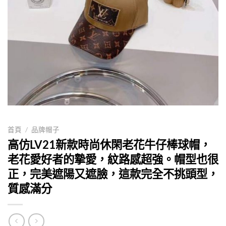
首頁
/
品牌帽子
高仿LV21新款時尚休閑老花牛仔棒球帽，
老花愛好者的摯愛，紋路感超強。帽型也很
正，完美遮陽又遮臉，這款完全不挑頭型，
質感滿分