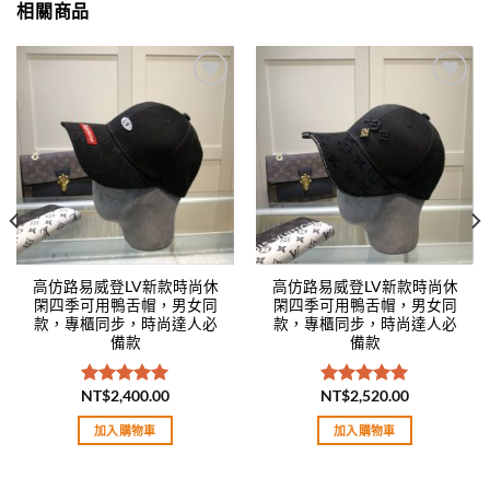
相關商品
Add to
Add to
wishlist
wishlist
高仿路易威登LV新款時尚休
高仿路易威登LV新款時尚休
閑四季可用鴨舌帽，男女同
閑四季可用鴨舌帽，男女同
款，專櫃同步，時尚達人必
款，專櫃同步，時尚達人必
備款
備款
NT$
2,400.00
NT$
2,520.00
評分
5.00
評分
5.00
滿分 5
滿分 5
加入購物車
加入購物車