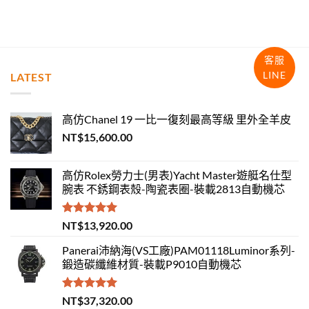
客服
LINE
LATEST
高仿Chanel 19 一比一復刻最高等級 里外全羊皮
NT$
15,600.00
高仿Rolex勞力士(男表)Yacht Master遊艇名仕型
腕表 不銹鋼表殼-陶瓷表圈-裝載2813自動機芯
評分
5.00
NT$
13,920.00
滿分 5
Panerai沛納海(VS工廠)PAM01118Luminor系列-
鍛造碳纖維材質-裝載P9010自動機芯
評分
5.00
NT$
37,320.00