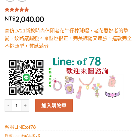
評分
1
5.00
/
2,040.00
NT$
5，已有
位
顧客進行評
高仿LV21新款時尚休閑老花牛仔棒球帽，老花愛好者的摯
分
愛，紋路感超強。帽型也很正，完美遮陽又遮臉，這款完全
不挑頭型，質感滿分
高仿LV21新款時尚休閑老花牛仔棒球帽，老花愛好者的摯愛，紋路感
加入購物車
客服LINE:of78
貨號:
LcmFuAicIKyX