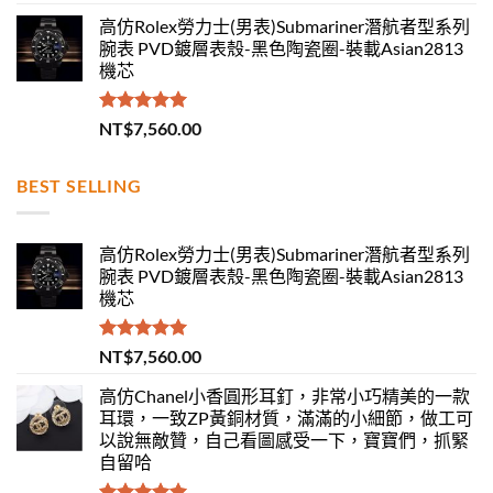
滿分 5
高仿Rolex勞力士(男表)Submariner潛航者型系列
腕表 PVD鍍層表殼-黑色陶瓷圈-裝載Asian2813
機芯
評分
5.00
NT$
7,560.00
滿分 5
BEST SELLING
高仿Rolex勞力士(男表)Submariner潛航者型系列
腕表 PVD鍍層表殼-黑色陶瓷圈-裝載Asian2813
機芯
評分
5.00
NT$
7,560.00
滿分 5
高仿Chanel小香圓形耳釘，非常小巧精美的一款
耳環，一致ZP黃銅材質，滿滿的小細節，做工可
以說無敵贊，自己看圖感受一下，寶寶們，抓緊
自留哈