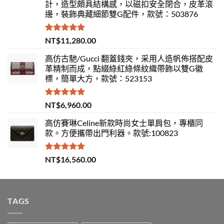
計，造型頗具結構感，以磁扣安全閉合，皮革滾
邊，裝飾典藏細節雙G配件，款號：503876
評分
5.00
NT$
11,280.00
滿分 5
高仿古馳/Gucci 翻蓋錢夾，采用人造帆佈搭配皮
革精制而成，點綴綠紅綠條紋織帶飾以雙G徽
標，簡單大方，款號：523153
評分
5.00
NT$
6,960.00
滿分 5
高仿賽琳Celine新款時尚女士單肩包，專櫃同
款。方便攜帶出門利器。款號:100823
評分
5.00
NT$
16,560.00
滿分 5
TAGS