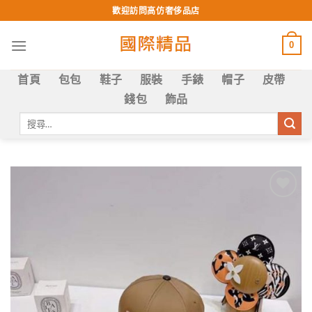
Skip
歡迎訪問高仿奢侈品店
to
content
0
首頁
包包
鞋子
服裝
手錶
帽子
皮帶
錢包
飾品
搜
尋
關
鍵
字:
Add to
wishlist