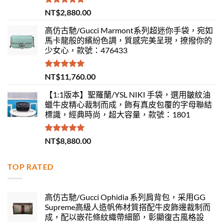
評分
5.00
NT$
2,880.00
滿分 5
高仿古馳/Gucci Marmont系列超迷你手袋，宛如
馬卡龍般的繽紛色調，質感完美呈現，撩撥你的
少女心，款號：476433
評分
5.00
NT$
11,760.00
滿分 5
【1:1版本】聖羅蘭/YSL NIKI 手袋，選用皺紋油
蠟牛皮精心裁制而成，飾有真皮包覆的字母聯結
標識，經典時尚，超大容量，款號：1801
評分
5.00
NT$
8,880.00
滿分 5
TOP RATED
高仿古馳/Gucci Ophidia 系列肩背包，采用GG
Supreme高級人造帆佈材質搭配牛皮飾邊裁制而
成，配以嵌花條紋織帶細節，彰顯復古風格設