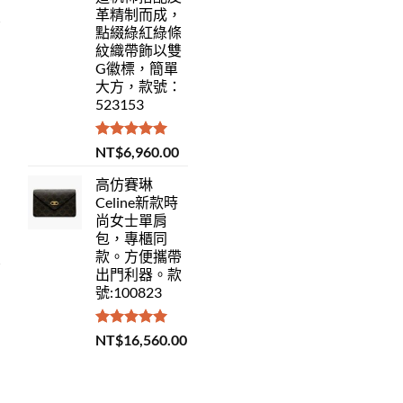
革精制而成，
點綴綠紅綠條
紋織帶飾以雙
G徽標，簡單
大方，款號：
523153
評分
5.00
NT$
6,960.00
滿分 5
高仿賽琳
Celine新款時
尚女士單肩
包，專櫃同
款。方便攜帶
出門利器。款
號:100823
評分
5.00
NT$
16,560.00
滿分 5