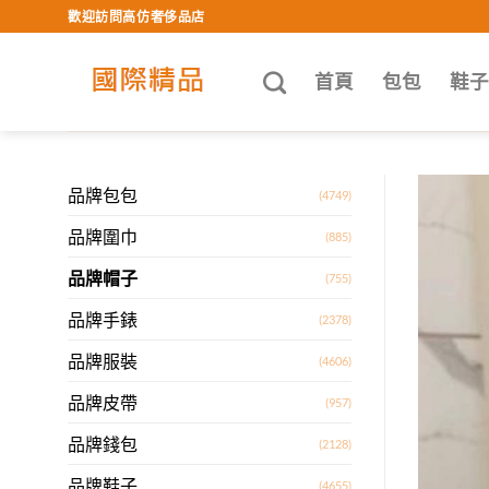
Skip
歡迎訪問高仿奢侈品店
to
content
首頁
包包
鞋
品牌包包
(4749)
品牌圍巾
(885)
品牌帽子
(755)
品牌手錶
(2378)
品牌服裝
(4606)
品牌皮帶
(957)
品牌錢包
(2128)
品牌鞋子
(4655)