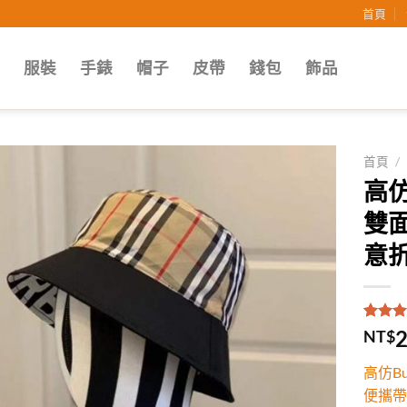
首頁
子
服裝
手錶
帽子
皮帶
錢包
飾品
首頁
/
高仿
Add to
雙
wishlist
意
評分
1
5
2
NT$
5，已
顧客進
高仿B
分
便攜帶