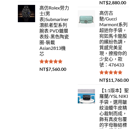
滿分 5
評分
5.00
NT$
2,880.00
滿分 5
高仿Rolex勞力
高仿古
士(男
馳/Gucci
表)Submariner
Marmont系列
潛航者型系列
超迷你手袋，
腕表 PVD鍍層
宛如馬卡龍般
表殼-黑色陶瓷
的繽紛色調，
圈-裝載
質感完美呈
Asian2813機
現，撩撥你的
芯
少女心，款
號：476433
評分
5.00
NT$
7,560.00
滿分 5
評分
5.00
NT$
11,760.00
滿分 5
【1:1版本】聖
羅蘭/YSL NIKI
手袋，選用皺
紋油蠟牛皮精
心裁制而成，
飾有真皮包覆
的字母聯結標