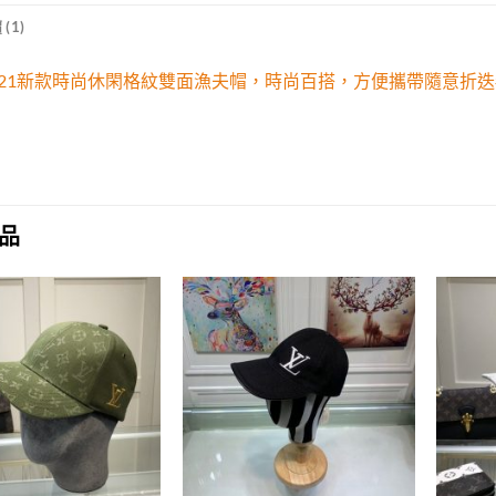
(1)
erry21新款時尚休閑格紋雙面漁夫帽，時尚百搭，方便攜帶隨意折迭
品
Add to
Add to
wishlist
wishlist