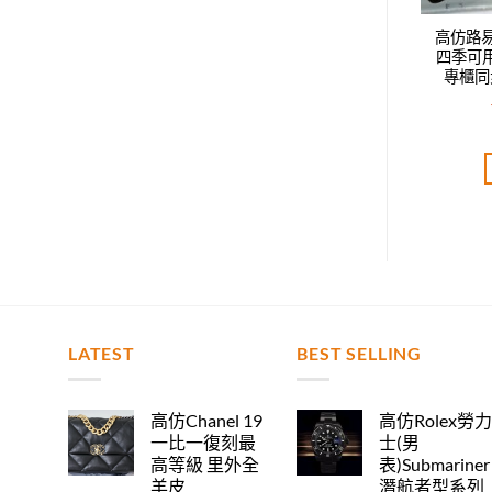
威登LV新款時尚休閑
高仿路易威登LV新款時尚休閑
高仿路
鴨舌帽，男女同款，
四季可用鴨舌帽，男女同款，
四季可
步，時尚達人必備款
專櫃同步，時尚達人必備款
專櫃同
T$
2,520.00
NT$
2,520.00
評分
5.00
評分
5.00
分 5
滿分 5
加入購物車
加入購物車
LATEST
BEST SELLING
高仿Chanel 19
高仿Rolex勞
一比一復刻最
士(男
高等級 里外全
表)Submariner
羊皮
潛航者型系列