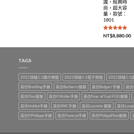
識，經典時
尚，超大容
量，款號：
1801
評分
5.00
NT$
8,880.00
滿分 5
TAGS
2022頂級1:1圍巾頻道
2022頂級1:1帽子頻道
2022頂級1:
高仿Breitling手錶
高仿Burberry服裝
高仿Bvlgari 手錶
高仿
高仿Dior服裝
高仿F.Muller手錶
高仿Fear of God FOG服裝
高仿Hublot手錶
高仿IWC手錶
高仿Lacoste 服裝
高仿Long
高仿P.Philippe手錶
高仿Panerai手錶
高仿PhilippPlein服裝