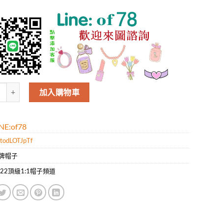
rberry21新款時尚休閑格紋雙面漁夫帽，時尚百搭，方便攜帶隨意折迭 
加入購物車
E:of78
todLOTJpTf
牌帽子
022頂級1:1帽子頻道