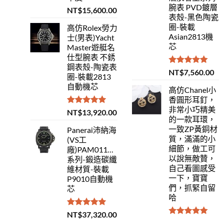
腕表 PVD鍍層
NT$
15,600.00
表殼-黑色陶瓷
圈-裝載
高仿Rolex勞力
Asian2813機
士(男表)Yacht
芯
Master遊艇名
仕型腕表 不銹
鋼表殼-陶瓷表
評分
5.00
NT$
7,560.00
圈-裝載2813
滿分 5
自動機芯
高仿Chanel小
香圓形耳釘，
非常小巧精美
評分
5.00
NT$
13,920.00
的一款耳環，
滿分 5
一致ZP黃銅材
Panerai沛納海
質，滿滿的小
(VS工
細節，做工可
廠)PAM01118Luminor
以說無敵贊，
系列-鍛造碳纖
自己看圖感受
維材質-裝載
一下，寶寶
P9010自動機
們，抓緊自留
芯
哈
評分
5.00
NT$
37,320.00