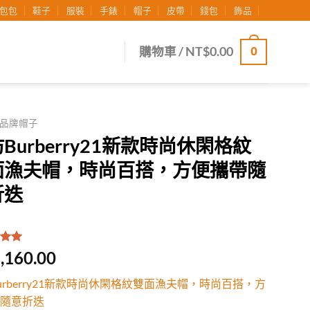
包包
鞋子
服裝
手錶
帽子
皮帶
錢包
飾品
0
購物車 /
NT$
0.00
品牌帽子
Burberry21新款時尚休閑格紋
面漁夫帽，時尚百搭，方便攜帶隨
折迭
.00
/
,160.00
有
位
行評
urberry21新款時尚休閑格紋雙面漁夫帽，時尚百搭，方
隨意折迭