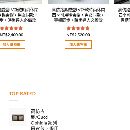
易威登LV新款時尚休閑
高仿路易威登LV新款時尚休閑
高仿路
用鴨舌帽，男女同款，
四季可用鴨舌帽，男女同款，
四季
步，時尚達人必備款
專櫃同步，時尚達人必備款
專櫃
NT$
2,400.00
NT$
2,520.00
評分
5.00
評分
5.00
滿分 5
滿分 5
加入購物車
加入購物車
TOP RATED
力
高仿古
馳/Gucci
Ophidia 系列
肩背包，采用