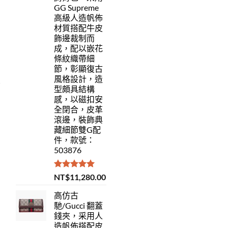
GG Supreme
高級人造帆佈
材質搭配牛皮
飾邊裁制而
成，配以嵌花
條紋織帶細
節，彰顯復古
風格設計，造
型頗具結構
感，以磁扣安
全閉合，皮革
滾邊，裝飾典
藏細節雙G配
件，款號：
503876
評分
5.00
NT$
11,280.00
滿分 5
高仿古
馳/Gucci 翻蓋
錢夾，采用人
造帆佈搭配皮