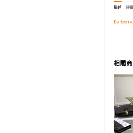
描述
評價 
Burb
相關商
Add to
Add to
wishlist
wishlist