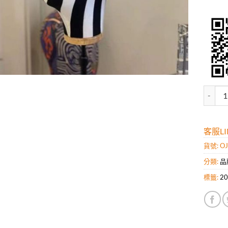
高仿Bu
客服LIN
貨號:
OJ
分類:
品
標籤:
2