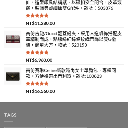
計，造型頗具結構感，以磁扣安全閉合，皮革滾
邊，裝飾典藏細節雙G配件，款號：503876
評分
5.00
NT$
11,280.00
滿分 5
高仿古馳/Gucci 翻蓋錢夾，采用人造帆佈搭配皮
革精制而成，點綴綠紅綠條紋織帶飾以雙G徽
標，簡單大方，款號：523153
評分
5.00
NT$
6,960.00
滿分 5
高仿賽琳Celine新款時尚女士單肩包，專櫃同
款。方便攜帶出門利器。款號:100823
評分
5.00
NT$
16,560.00
滿分 5
TAGS