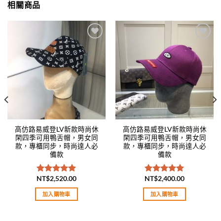
相關商品
Add to
Add to
wishlist
wishlist
高仿路易威登LV新款時尚休
高仿路易威登LV新款時尚休
閑四季可用鴨舌帽，男女同
閑四季可用鴨舌帽，男女同
款，專櫃同步，時尚達人必
款，專櫃同步，時尚達人必
備款
備款
NT$
2,520.00
NT$
2,400.00
評分
5.00
評分
5.00
滿分 5
滿分 5
加入購物車
加入購物車