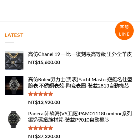
客服
LINE
LATEST
高仿Chanel 19 一比一復刻最高等級 里外全羊皮
NT$
15,600.00
高仿Rolex勞力士(男表)Yacht Master遊艇名仕型
腕表 不銹鋼表殼-陶瓷表圈-裝載2813自動機芯
評分
5.00
NT$
13,920.00
滿分 5
Panerai沛納海(VS工廠)PAM01118Luminor系列-
鍛造碳纖維材質-裝載P9010自動機芯
評分
5.00
NT$
37,320.00