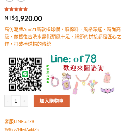
評分
1
5.00
/
1,920.00
NT$
5，已有
位
顧客進行評
高仿潮牌Ami21新款棒球帽，麻棉料，風格深邃、時尚高
分
級，做舊復古洗水黑街頭風十足，細節的拼接都是匠心之
作，打破棒球帽的傳統
高仿潮牌Ami21新款棒球帽，麻棉料，風格深邃、時尚高級，做舊復
加入購物車
客服LINE:of78
貨號:
yZHhvfAgkfZn