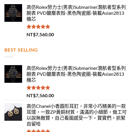
滿分 5
高仿Rolex勞力士(男表)Submariner潛航者型系列
腕表 PVD鍍層表殼-黑色陶瓷圈-裝載Asian2813
機芯
評分
5.00
NT$
7,560.00
滿分 5
BEST SELLING
高仿Rolex勞力士(男表)Submariner潛航者型系列
腕表 PVD鍍層表殼-黑色陶瓷圈-裝載Asian2813
機芯
評分
5.00
NT$
7,560.00
滿分 5
高仿Chanel小香圓形耳釘，非常小巧精美的一款
耳環，一致ZP黃銅材質，滿滿的小細節，做工可
以說無敵贊，自己看圖感受一下，寶寶們，抓緊
自留哈