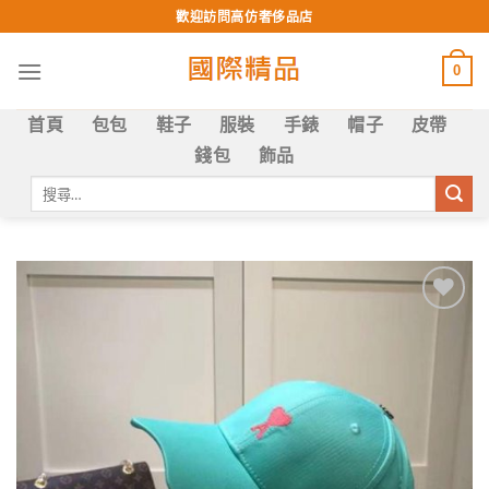
Skip
歡迎訪問高仿奢侈品店
to
content
0
首頁
包包
鞋子
服裝
手錶
帽子
皮帶
錢包
飾品
搜
尋
關
鍵
字:
Add to
wishlist