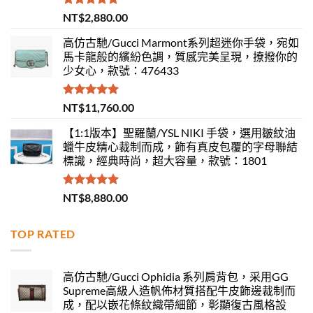
評分
5.00
NT$
2,880.00
滿分 5
高仿古馳/Gucci Marmont系列超迷你手袋，宛如
馬卡龍般的繽紛色調，質感完美呈現，撩撥你的
少女心，款號：476433
評分
5.00
NT$
11,760.00
滿分 5
【1:1版本】聖羅蘭/YSL NIKI 手袋，選用皺紋油
蠟牛皮精心裁制而成，飾有真皮包覆的字母聯結
標識，經典時尚，超大容量，款號：1801
評分
5.00
NT$
8,880.00
滿分 5
TOP RATED
高仿古馳/Gucci Ophidia 系列肩背包，采用GG
Supreme高級人造帆佈材質搭配牛皮飾邊裁制而
成，配以嵌花條紋織帶細節，彰顯復古風格設