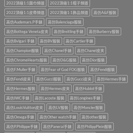
2022頂級1:1圍巾頻道
2022頂級1:1帽子頻道
2022頂級1:1皮帶頻道
2022頂級1:1飾品頻道
高仿A&F服裝
高仿Audemars.P手錶
高仿Balenciaga服裝
高仿Bottega Veneta皮夹
高仿Breitling手錶
高仿Burberry服裝
高仿Bvlgari 手錶
高仿BV服裝
高仿Cartier手錶
高仿Champion服裝
高仿Chanel手錶
高仿Chanel皮夹
高仿ChromeHearts服裝
高仿D&G服裝
高仿Dior服裝
高仿F.Muller手錶
高仿Fear of God FOG服裝
高仿Fendi服裝
高仿Fendi皮夹
高仿Gucci服裝
高仿Gucci皮夹
高仿Hermes手錶
高仿Hermes服裝
高仿Hermes皮夹
高仿Hublot手錶
高仿IWC手錶
高仿Lacoste 服裝
高仿Longines手錶
高仿LouisVuitton皮夹
高仿LV服裝
高仿Moncler服裝
高仿Omega手錶
高仿Other watch手錶
高仿other服裝
高仿P.Philippe手錶
高仿Panerai手錶
高仿PhilippPlein服裝