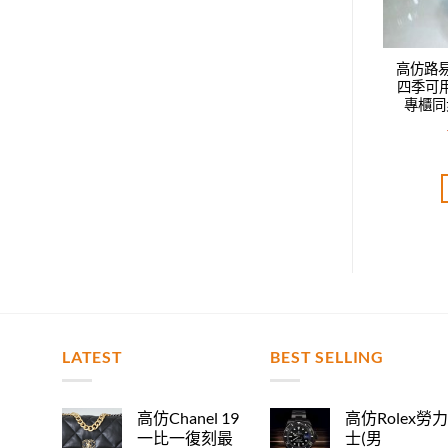
威登LV新款時尚休閑
高仿路易威登LV新款時尚休閑
高仿路
鴨舌帽，男女同款，
四季可用鴨舌帽，男女同款，
四季可
步，時尚達人必備款
專櫃同步，時尚達人必備款
專櫃同
T$
2,520.00
NT$
2,520.00
評分
5.00
評分
5.00
分 5
滿分 5
加入購物車
加入購物車
LATEST
BEST SELLING
高仿Chanel 19
高仿Rolex勞
一比一復刻最
士(男