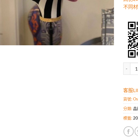
不同材
高仿L
客服LIN
貨號:
Os
分類:
品
標籤:
2