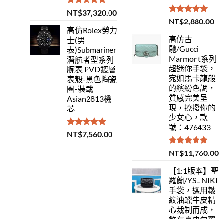
評分
5.00
NT$
37,320.00
滿分 5
評分
5.00
NT$
2,880.00
滿分 5
高仿Rolex勞力
高仿古
士(男
馳/Gucci
表)Submariner
Marmont系列
潛航者型系列
超迷你手袋，
腕表 PVD鍍層
宛如馬卡龍般
表殼-黑色陶瓷
的繽紛色調，
圈-裝載
質感完美呈
Asian2813機
現，撩撥你的
芯
少女心，款
號：476433
評分
5.00
NT$
7,560.00
滿分 5
評分
5.00
NT$
11,760.00
滿分 5
【1:1版本】聖
羅蘭/YSL NIKI
手袋，選用皺
紋油蠟牛皮精
心裁制而成，