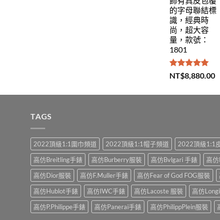
飾有真皮包覆
的字母聯結標
識，經典時
尚，超大容
量，款號：
1801
評分
5.00
NT$
8,880.00
滿分 5
TAGS
2022頂級1:1圍巾頻道
2022頂級1:1帽子頻道
2022頂級1:
高仿Breitling手錶
高仿Burberry服裝
高仿Bvlgari 手錶
高仿
高仿Dior服裝
高仿F.Muller手錶
高仿Fear of God FOG服裝
高仿Hublot手錶
高仿IWC手錶
高仿Lacoste 服裝
高仿Long
高仿P.Philippe手錶
高仿Panerai手錶
高仿PhilippPlein服裝