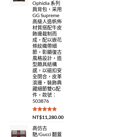
Ophidia 系列
肩背包，采用
GG Supreme
高級人造帆佈
材質搭配牛皮
飾邊裁制而
成，配以嵌花
條紋織帶細
節，彰顯復古
風格設計，造
型頗具結構
感，以磁扣安
全閉合，皮革
滾邊，裝飾典
藏細節雙G配
件，款號：
503876
評分
5.00
NT$
11,280.00
滿分 5
高仿古
馳/Gucci 翻蓋