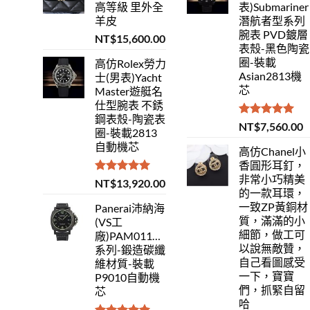
高等級 里外全
表)Submariner
羊皮
潛航者型系列
腕表 PVD鍍層
NT$
15,600.00
表殼-黑色陶瓷
圈-裝載
高仿Rolex勞力
Asian2813機
士(男表)Yacht
芯
Master遊艇名
仕型腕表 不銹
鋼表殼-陶瓷表
評分
5.00
NT$
7,560.00
圈-裝載2813
滿分 5
自動機芯
高仿Chanel小
香圓形耳釘，
非常小巧精美
評分
5.00
NT$
13,920.00
的一款耳環，
滿分 5
一致ZP黃銅材
Panerai沛納海
質，滿滿的小
(VS工
細節，做工可
廠)PAM01118Luminor
以說無敵贊，
系列-鍛造碳纖
自己看圖感受
維材質-裝載
一下，寶寶
P9010自動機
們，抓緊自留
芯
哈