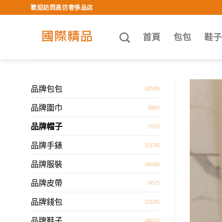
Skip
歡迎訪問高仿奢侈品店
to
content
首頁
包包
鞋
品牌包包
(4749)
品牌圍巾
(885)
品牌帽子
(755)
品牌手錶
(2378)
品牌服裝
(4606)
品牌皮帶
(957)
品牌錢包
(2128)
品牌鞋子
(4655)