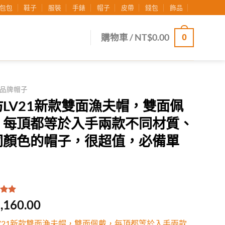
包包
鞋子
服裝
手錶
帽子
皮帶
錢包
飾品
0
購物車 /
NT$
0.00
品牌帽子
仿LV21新款雙面漁夫帽，雙面佩
，每頂都等於入手兩款不同材質、
同顏色的帽子，很超值，必備單
！
.00
/
,160.00
有
位
行評
V21新款雙面漁夫帽，雙面佩戴，每頂都等於入手兩款