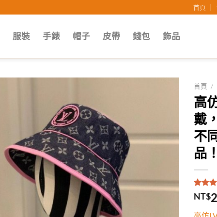
首頁
子
服裝
手錶
帽子
皮帶
錢包
飾品
首頁
/
高
Add to
戴
wishlist
不
品
評分
1
5
2
NT$
5，已
顧客進
高仿L
分