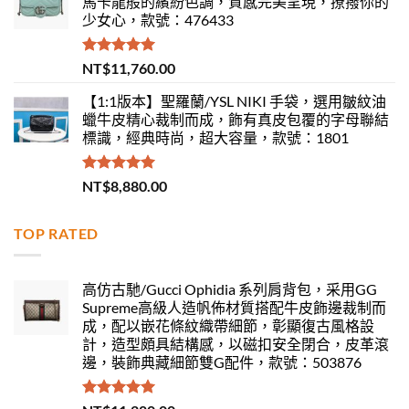
馬卡龍般的繽紛色調，質感完美呈現，撩撥你的
少女心，款號：476433
評分
5.00
NT$
11,760.00
滿分 5
【1:1版本】聖羅蘭/YSL NIKI 手袋，選用皺紋油
蠟牛皮精心裁制而成，飾有真皮包覆的字母聯結
標識，經典時尚，超大容量，款號：1801
評分
5.00
NT$
8,880.00
滿分 5
TOP RATED
高仿古馳/Gucci Ophidia 系列肩背包，采用GG
Supreme高級人造帆佈材質搭配牛皮飾邊裁制而
成，配以嵌花條紋織帶細節，彰顯復古風格設
計，造型頗具結構感，以磁扣安全閉合，皮革滾
邊，裝飾典藏細節雙G配件，款號：503876
評分
5.00