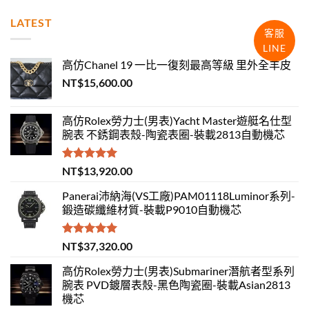
LATEST
客服
LINE
高仿Chanel 19 一比一復刻最高等級 里外全羊皮
NT$
15,600.00
高仿Rolex勞力士(男表)Yacht Master遊艇名仕型
腕表 不銹鋼表殼-陶瓷表圈-裝載2813自動機芯
評分
5.00
NT$
13,920.00
滿分 5
Panerai沛納海(VS工廠)PAM01118Luminor系列-
鍛造碳纖維材質-裝載P9010自動機芯
評分
5.00
NT$
37,320.00
滿分 5
高仿Rolex勞力士(男表)Submariner潛航者型系列
腕表 PVD鍍層表殼-黑色陶瓷圈-裝載Asian2813
機芯