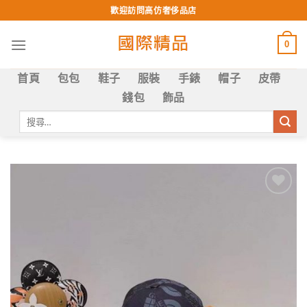
Skip
歡迎訪問高仿奢侈品店
to
content
0
首頁
包包
鞋子
服裝
手錶
帽子
皮帶
錢包
飾品
搜
尋
關
鍵
字:
Add to
wishlist