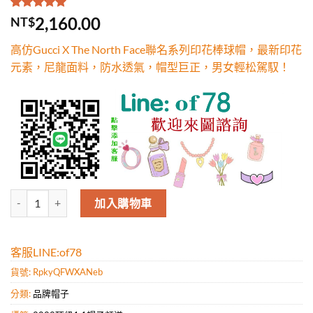
評分
1
5.00
/
2,160.00
NT$
5，已有
位
顧客進行評
高仿Gucci X The North Face聯名系列印花棒球帽，最新印花
分
元素，尼龍面料，防水透氣，帽型巨正，男女輕松駕馭！
高仿Gucci X The North Face聯名系列印花棒球帽，最新印花
加入購物車
客服LINE:of78
貨號:
RpkyQFWXANeb
分類:
品牌帽子