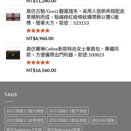
NT$
11,280.00
滿分 5
高仿古馳/Gucci 翻蓋錢夾，采用人造帆佈搭配皮
革精制而成，點綴綠紅綠條紋織帶飾以雙G徽
標，簡單大方，款號：523153
評分
5.00
NT$
6,960.00
滿分 5
高仿賽琳Celine新款時尚女士單肩包，專櫃同
款。方便攜帶出門利器。款號:100823
評分
5.00
NT$
16,560.00
滿分 5
TAGS
2022頂級1:1圍巾頻道
2022頂級1:1帽子頻道
2022頂級1:1皮帶頻道
2022頂級1:1飾品頻道
高仿A&F服裝
高仿Audemars.P手錶
高仿Balenciaga服裝