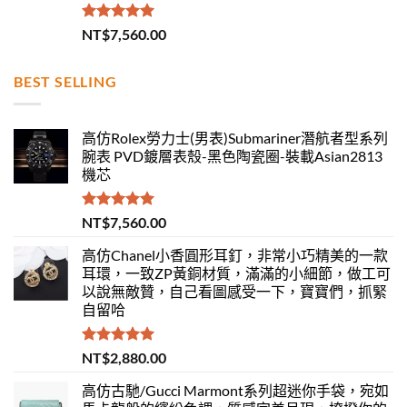
評分
5.00
NT$
7,560.00
滿分 5
BEST SELLING
高仿Rolex勞力士(男表)Submariner潛航者型系列
腕表 PVD鍍層表殼-黑色陶瓷圈-裝載Asian2813
機芯
評分
5.00
NT$
7,560.00
滿分 5
高仿Chanel小香圓形耳釘，非常小巧精美的一款
耳環，一致ZP黃銅材質，滿滿的小細節，做工可
以說無敵贊，自己看圖感受一下，寶寶們，抓緊
自留哈
評分
5.00
NT$
2,880.00
滿分 5
高仿古馳/Gucci Marmont系列超迷你手袋，宛如