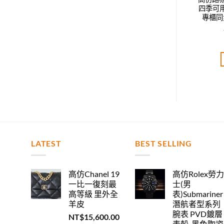
鴨舌帽，男女同款，
四季可用鴨舌帽，男女同款，
四季可
步，時尚達人必備款
專櫃同步，時尚達人必備款
專櫃同
T$
2,400.00
NT$
2,520.00
評分
5.00
評分
5.00
分 5
滿分 5
加入購物車
加入購物車
LATEST
BEST SELLING
高仿Chanel 19
高仿Rolex勞
一比一復刻最
士(男
高等級 里外全
表)Submariner
羊皮
潛航者型系列
腕表 PVD鍍層
NT$
15,600.00
表殼-黑色陶瓷