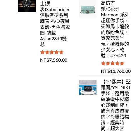
高仿古
士(男
馳/Gucci
表)Submariner
Marmont系列
潛航者型系列
超迷你手袋，
腕表 PVD鍍層
宛如馬卡龍般
表殼-黑色陶瓷
的繽紛色調，
圈-裝載
質感完美呈
Asian2813機
現，撩撥你的
芯
少女心，款
號：476433
評分
5.00
NT$
7,560.00
滿分 5
評分
5.00
NT$
11,760.00
滿分 5
【1:1版本】聖
羅蘭/YSL NIKI
手袋，選用皺
紋油蠟牛皮精
心裁制而成，
飾有真皮包覆
的字母聯結標
識，經典時
尚，超大容