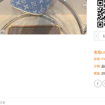
高仿L
客服LIN
貨號:
VW
分類:
品
標籤:
2
(1)