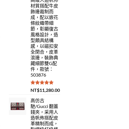
材質搭配牛皮
飾邊裁制而
成，配以嵌花
條紋織帶細
節，彰顯復古
風格設計，造
型頗具結構
感，以磁扣安
全閉合，皮革
滾邊，裝飾典
藏細節雙G配
件，款號：
503876
評分
5.00
NT$
11,280.00
滿分 5
高仿古
馳/Gucci 翻蓋
錢夾，采用人
造帆佈搭配皮
革精制而成，