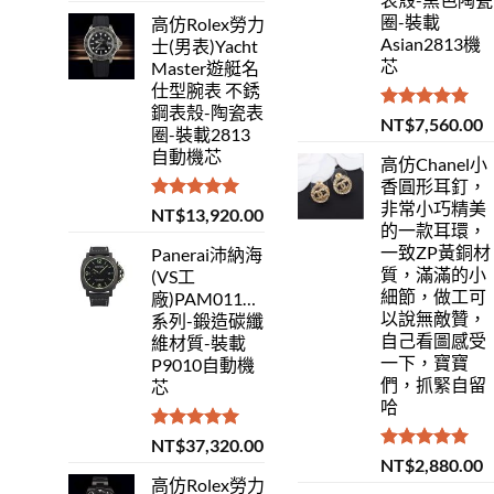
圈-裝載
高仿Rolex勞力
Asian2813機
士(男表)Yacht
芯
Master遊艇名
仕型腕表 不銹
鋼表殼-陶瓷表
評分
5.00
NT$
7,560.00
圈-裝載2813
滿分 5
自動機芯
高仿Chanel小
香圓形耳釘，
非常小巧精美
評分
5.00
NT$
13,920.00
的一款耳環，
滿分 5
一致ZP黃銅材
Panerai沛納海
質，滿滿的小
(VS工
細節，做工可
廠)PAM01118Luminor
以說無敵贊，
系列-鍛造碳纖
自己看圖感受
維材質-裝載
一下，寶寶
P9010自動機
們，抓緊自留
芯
哈
評分
5.00
NT$
37,320.00
滿分 5
評分
5.00
NT$
2,880.00
滿分 5
高仿Rolex勞力