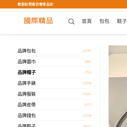
Skip
歡迎訪問高仿奢侈品店
to
content
首頁
包包
鞋
品牌包包
(4749)
品牌圍巾
(885)
品牌帽子
(755)
品牌手錶
(2378)
品牌服裝
(4606)
品牌皮帶
(957)
品牌錢包
(2128)
品牌鞋子
(4655)