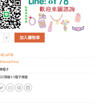
V21新款棒球帽，牛仔提花，1:1開模訂制，輕盈透氣，品質超贊 數量
加入購物車
E:of78
UnrwpTrevo
牌帽子
022頂級1:1帽子頻道