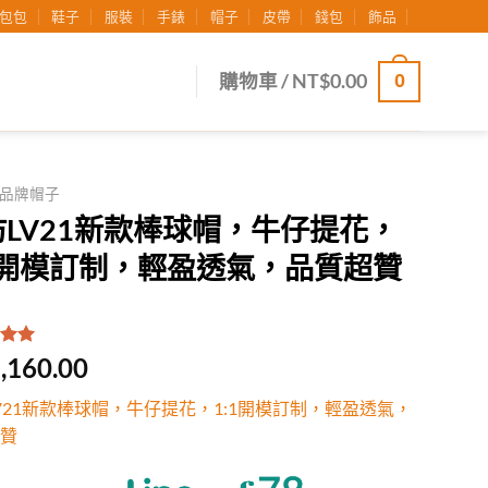
包包
鞋子
服裝
手錶
帽子
皮帶
錢包
飾品
0
購物車 /
NT$
0.00
品牌帽子
仿LV21新款棒球帽，牛仔提花，
:1開模訂制，輕盈透氣，品質超贊
.00
/
,160.00
有
位
行評
V21新款棒球帽，牛仔提花，1:1開模訂制，輕盈透氣，
贊