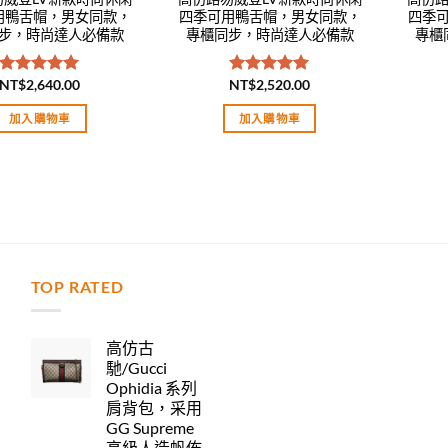
用鴨舌帽，男女同款，
四季可用鴨舌帽，男女同款，
四季
步，時尚達人必備款
專櫃同步，時尚達人必備款
專櫃
NT$
2,640.00
NT$
2,520.00
評分
5.00
評分
5.00
滿分 5
滿分 5
加入購物車
加入購物車
TOP RATED
力
高仿古
馳/Gucci
Ophidia 系列
肩背包，采用
GG Supreme
高級人造帆佈