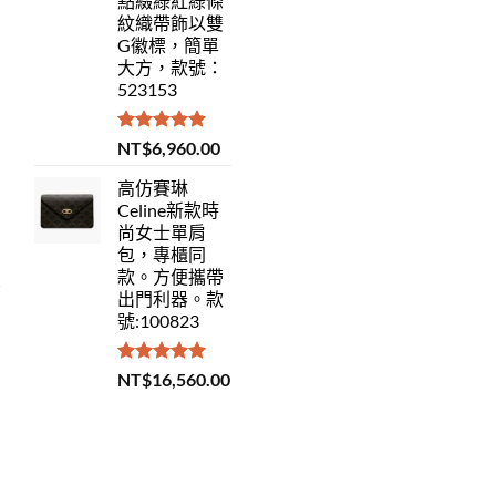
點綴綠紅綠條
紋織帶飾以雙
G徽標，簡單
大方，款號：
523153
評分
5.00
NT$
6,960.00
滿分 5
高仿賽琳
Celine新款時
尚女士單肩
包，專櫃同
款。方便攜帶
出門利器。款
號:100823
評分
5.00
NT$
16,560.00
滿分 5