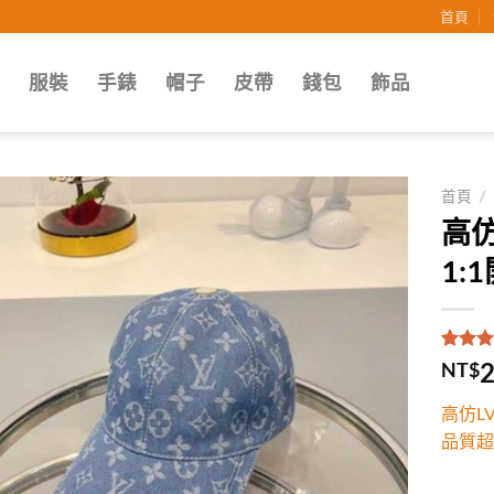
首頁
子
服裝
手錶
帽子
皮帶
錢包
飾品
首頁
/
高
Add to
1
wishlist
評分
1
5
2
NT$
5，已
顧客進
高仿L
分
品質超