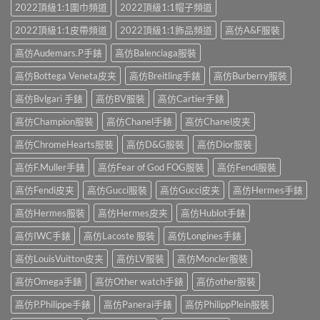
2022頂級1:1圍巾頻道
2022頂級1:1帽子頻道
2022頂級1:1皮帶頻道
2022頂級1:1飾品頻道
高仿A&F服裝
高仿Audemars.P手錶
高仿Balenciaga服裝
高仿Bottega Veneta皮夹
高仿Breitling手錶
高仿Burberry服裝
高仿Bvlgari 手錶
高仿BV服裝
高仿Cartier手錶
高仿Champion服裝
高仿Chanel手錶
高仿Chanel皮夹
高仿ChromeHearts服裝
高仿D&G服裝
高仿Dior服裝
高仿F.Muller手錶
高仿Fear of God FOG服裝
高仿Fendi服裝
高仿Fendi皮夹
高仿Gucci服裝
高仿Gucci皮夹
高仿Hermes手錶
高仿Hermes服裝
高仿Hermes皮夹
高仿Hublot手錶
高仿IWC手錶
高仿Lacoste 服裝
高仿Longines手錶
高仿LouisVuitton皮夹
高仿LV服裝
高仿Moncler服裝
高仿Omega手錶
高仿Other watch手錶
高仿other服裝
高仿P.Philippe手錶
高仿Panerai手錶
高仿PhilippPlein服裝