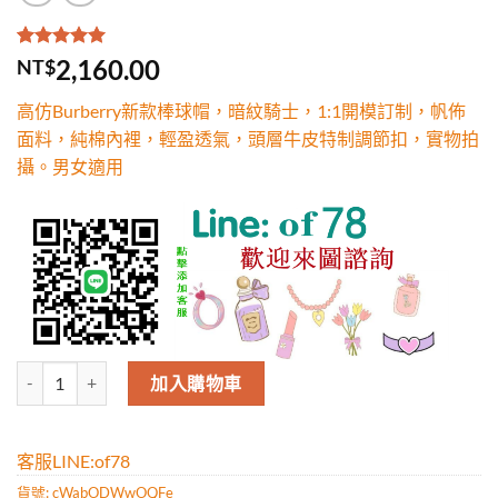
評分
1
5.00
/
2,160.00
NT$
5，已有
位
顧客進行評
高仿Burberry新款棒球帽，暗紋騎士，1:1開模訂制，帆佈
分
面料，純棉內裡，輕盈透氣，頭層牛皮特制調節扣，實物拍
攝。男女適用
高仿Burberry新款棒球帽，暗紋騎士，1:1開模訂制，帆佈面料，
加入購物車
客服LINE:of78
貨號:
cWabODWwOQFe