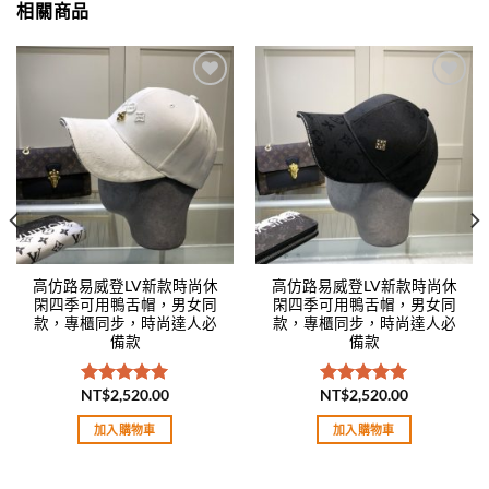
相關商品
Add to
Add to
wishlist
wishlist
高仿路易威登LV新款時尚休
高仿路易威登LV新款時尚休
閑四季可用鴨舌帽，男女同
閑四季可用鴨舌帽，男女同
款，專櫃同步，時尚達人必
款，專櫃同步，時尚達人必
備款
備款
NT$
2,520.00
NT$
2,520.00
評分
5.00
評分
5.00
滿分 5
滿分 5
加入購物車
加入購物車