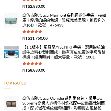
評分
5.00
NT$
2,880.00
滿分 5
高仿古馳/Gucci Marmont系列超迷你手袋，宛如
馬卡龍般的繽紛色調，質感完美呈現，撩撥你的
少女心，款號：476433
評分
5.00
NT$
11,760.00
滿分 5
【1:1版本】聖羅蘭/YSL NIKI 手袋，選用皺紋油
蠟牛皮精心裁制而成，飾有真皮包覆的字母聯結
標識，經典時尚，超大容量，款號：1801
評分
5.00
NT$
8,880.00
滿分 5
TOP RATED
高仿古馳/Gucci Ophidia 系列肩背包，采用GG
Supreme高級人造帆佈材質搭配牛皮飾邊裁制而
成，配以嵌花條紋織帶細節，彰顯復古風格設