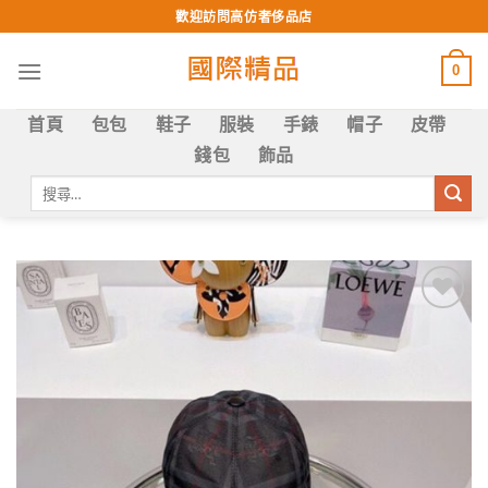
Skip
歡迎訪問高仿奢侈品店
to
content
0
首頁
包包
鞋子
服裝
手錶
帽子
皮帶
錢包
飾品
搜
尋
關
鍵
字:
Add to
wishlist