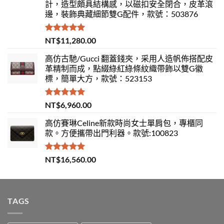
計，造型頗具結構感，以磁扣安全閉合，皮革滾
邊，裝飾典藏細節雙G配件，款號：503876
評分
5.00
NT$
11,280.00
滿分 5
高仿古馳/Gucci 翻蓋錢夾，采用人造帆佈搭配皮
革精制而成，點綴綠紅綠條紋織帶飾以雙G徽
標，簡單大方，款號：523153
評分
5.00
NT$
6,960.00
滿分 5
高仿賽琳Celine新款時尚女士單肩包，專櫃同
款。方便攜帶出門利器。款號:100823
評分
5.00
NT$
16,560.00
滿分 5
TAGS