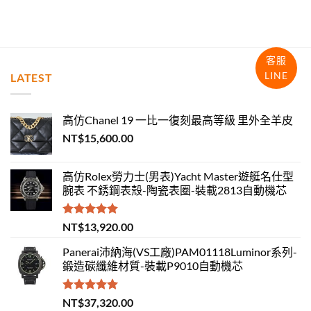
客服
LINE
LATEST
高仿Chanel 19 一比一復刻最高等級 里外全羊皮
NT$
15,600.00
高仿Rolex勞力士(男表)Yacht Master遊艇名仕型
腕表 不銹鋼表殼-陶瓷表圈-裝載2813自動機芯
評分
5.00
NT$
13,920.00
滿分 5
Panerai沛納海(VS工廠)PAM01118Luminor系列-
鍛造碳纖維材質-裝載P9010自動機芯
評分
5.00
NT$
37,320.00