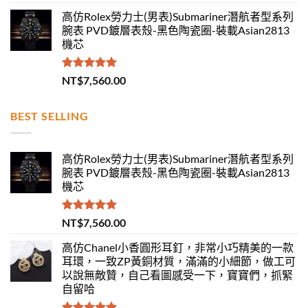
滿分 5
高仿Rolex勞力士(男表)Submariner潛航者型系列
腕表 PVD鍍層表殼-黑色陶瓷圈-裝載Asian2813
機芯
評分
5.00
NT$
7,560.00
滿分 5
BEST SELLING
高仿Rolex勞力士(男表)Submariner潛航者型系列
腕表 PVD鍍層表殼-黑色陶瓷圈-裝載Asian2813
機芯
評分
5.00
NT$
7,560.00
滿分 5
高仿Chanel小香圓形耳釘，非常小巧精美的一款
耳環，一致ZP黃銅材質，滿滿的小細節，做工可
以說無敵贊，自己看圖感受一下，寶寶們，抓緊
自留哈